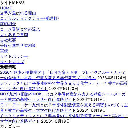
サイトMENU
HOME
当塾が選ばれる理由
コンサルティングフィー(受講料)
講師紹介
コース受講までの流れ
よくあるご質問
会社概要
受験生無料学習相談
実績
サイトポリシー
サイトマップ
新着情報
2026年熊本の夏期講習｜「自分を変える夏」ブレイクスルーアカデミ
ーの勉強法、思考、習慣を変える学習変革プログラム
2026年6月24日
レゾナックとは？半導体材料で世界を支える化学メーカーと熊本の高校
生・大学生向け進路ガイド
2026年6月20日
NOK九州（旧熊本NOK）とは？半導体産業を支える精密シールメーカ
ーと熊本の高校生・大学生向け進路ガイド
2026年6月19日
ワイ・デー・ケー九州とは？半導体製造装置を支える精密ものづくり企
業と熊本の高校生・大学生向け進路ガイド
2026年6月19日
くまさんメディクスとは？熊本発の半導体製造装置メーカーと高校生・
大学生向け進路ガイド
2026年6月19日
カテゴリー