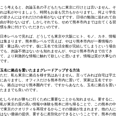
こう考えると、勿論玉名の子どもたちに東京に行けとは言いません。そ
れは私がやりましょう。時間もお金も労力もかかりますし、何より学生
の皆さんにはそれだけの余裕がないはずです。日頃の勉強に追われて自
由が利かないはず。しかしそれでも、せめて熊本市内までは出てくる習
慣を身に付けていただきたいのです。
日本レベルで見れば、どうしても東京や大阪にヒト、モノ、カネ、情報
は集まります。熊本県レベルで言えば、やはり熊本市内が一番情報の
質・量は高いのです。仮に玉名で生活全般が完結してしまうという場合
でも、勿論不便はないかも知れませんが、やはり熊本市内まで出てき
て、より刺激的な情報に触れて欲しいと思います。情報は質が大事なの
です。
玉名に拠点を置いたままグレードアップする方法
ただ、私も東京に拠点を移す気はありません。言ってみれば自宅は宇土
にありますし、オフィスだけを熊本市内に置いて、実家は玉名ですか
ら、拠点はやはり熊本圏内です。ですからあなたも、玉名に拠点を置い
たままでも良いのです。
むしろそれが勝ちに行くために重要なことかも知れません。要するに、
私が東京の質の高い情報や体験を熊本に持ち帰ることで、この熊本の中
で東京のクオリティを再現するからこその価値が生まれます。他の人に
はない価値の提供、要するに差別化ができるということです。熊本の他