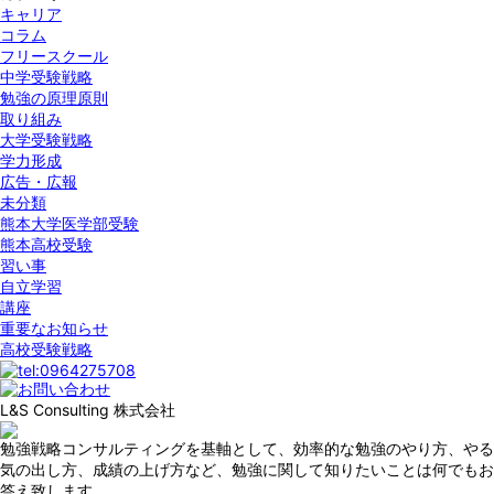
キャリア
コラム
フリースクール
中学受験戦略
勉強の原理原則
取り組み
大学受験戦略
学力形成
広告・広報
未分類
熊本大学医学部受験
熊本高校受験
習い事
自立学習
講座
重要なお知らせ
高校受験戦略
L&S Consulting 株式会社
勉強戦略コンサルティングを基軸として、効率的な勉強のやり方、やる
気の出し方、成績の上げ方など、勉強に関して知りたいことは何でもお
答え致します。