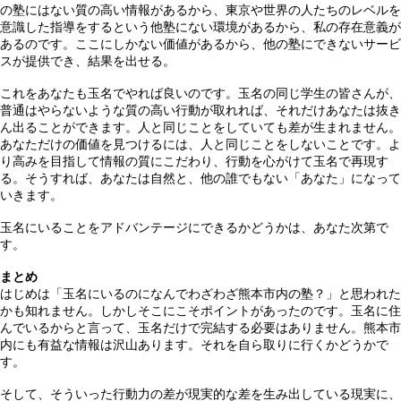
の塾にはない質の高い情報があるから、東京や世界の人たちのレベルを
意識した指導をするという他塾にない環境があるから、私の存在意義が
あるのです。ここにしかない価値があるから、他の塾にできないサービ
スが提供でき、結果を出せる。
これをあなたも玉名でやれば良いのです。玉名の同じ学生の皆さんが、
普通はやらないような質の高い行動が取れれば、それだけあなたは抜き
ん出ることができます。人と同じことをしていても差が生まれません。
あなただけの価値を見つけるには、人と同じことをしないことです。よ
り高みを目指して情報の質にこだわり、行動を心がけて玉名で再現す
る。そうすれば、あなたは自然と、他の誰でもない「あなた」になって
いきます。
玉名にいることをアドバンテージにできるかどうかは、あなた次第で
す。
まとめ
はじめは「玉名にいるのになんでわざわざ熊本市内の塾？」と思われた
かも知れません。しかしそこにこそポイントがあったのです。玉名に住
んでいるからと言って、玉名だけで完結する必要はありません。熊本市
内にも有益な情報は沢山あります。それを自ら取りに行くかどうかで
す。
そして、そういった行動力の差が現実的な差を生み出している現実に、