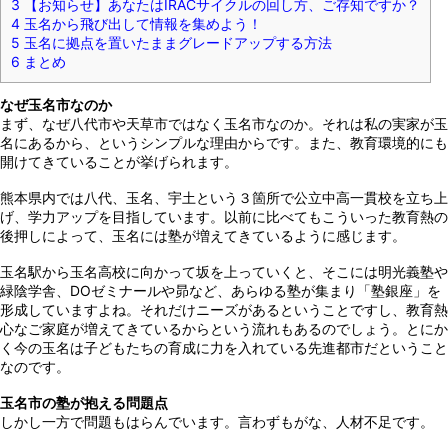
3
【お知らせ】あなたはIRACサイクルの回し方、ご存知ですか？
4
玉名から飛び出して情報を集めよう！
5
玉名に拠点を置いたままグレードアップする方法
6
まとめ
なぜ玉名市なのか
まず、なぜ八代市や天草市ではなく玉名市なのか。それは私の実家が玉
名にあるから、というシンプルな理由からです。また、教育環境的にも
開けてきていることが挙げられます。
熊本県内では八代、玉名、宇土という３箇所で公立中高一貫校を立ち上
げ、学力アップを目指しています。以前に比べてもこういった教育熱の
後押しによって、玉名には塾が増えてきているように感じます。
玉名駅から玉名高校に向かって坂を上っていくと、そこには明光義塾や
緑陰学舎、DOゼミナールや昴など、あらゆる塾が集まり「塾銀座」を
形成していますよね。それだけニーズがあるということですし、教育熱
心なご家庭が増えてきているからという流れもあるのでしょう。とにか
く今の玉名は子どもたちの育成に力を入れている先進都市だということ
なのです。
玉名市の塾が抱える問題点
しかし一方で問題もはらんでいます。言わずもがな、人材不足です。