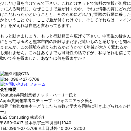
少しだけ目を向けてみて下さい。これだけネットで無料の情報が無数に
手に入る時代に、なぜここまで差が付くのか。それは情報の質にどれだ
けこだわったかということと、そのためにどれだけ実際の行動に移した
かということです。ここで差が付くわけです。そしてそれらは「マイン
ド」を変えれば自然と変わってきます。
もっと動きましょう。もっと行動範囲を広げて下さい。中高生の皆さん
にとっては玉名と熊本市内の距離はまだまだ遠いものと感じるかも知れ
ませんが、この距離を超えられるかどうかで10年後が大きく変わるか
も知れません。これはあくまでも可能性の話ですが、私はそれを信じて
動いて今を得ました。あなたは何を得ますか？
会社概要
Youtube共同創業者チャド・ハーリー氏と
Apple共同創業者スティーブ・ウォズニアック氏と
拙著『勉強攻略本ーどうしたら点数と学力を同時に引き上げられるか!?
ー』
L&S Consulting 株式会社
〒869-0417 熊本県宇土市境目町1040
TEL:0964-27-5708 ※土日以外 10:00～22:00