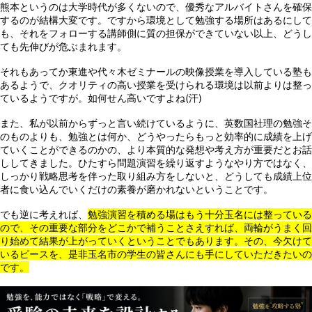
熊本というのは大学時代が多くないので、優秀なアルバイトさんを確保
するのが結構大変です。ですから環境として勉強する場所はあるにして
も、それをフォローする講師側に質の担保ができていない以上、どうし
ても先伸びが危ぶまれます。
それもあってか東進や代々木ゼミナールの映像授業を導入している塾も
あるようで、クオリティの高い授業を受けられる環境は以前よりは整っ
ているようですが。如何せん高いですよね(汗)
また、私が以前からずっと言い続けているように、英数国社理の勉強そ
のものよりも、勉強とは何か、どうやったらもっと効率的に成績を上げ
ていくことができるのかの、より本質的な発想や考え方が重要だとお話
ししてきました。ひたすら問題演習を繰り返すようなやり方ではなく、
しっかり戦略思考を伴った取り組み方をしないと、どうしても成績上位
者に食い込んでいくだけの素養が磨かれないということです。
でも逆に考えれば、
勉強演習を積める場はもう十分玉名には整っている
ので、その重要な部分をどこかで補うことさえすれば、両輪がうまく回
り始めて結果が上がっていくということでもあります。その、今欠けて
いるピースを、是非玉名市の学生の皆さんにも手にしていただきたいの
です。