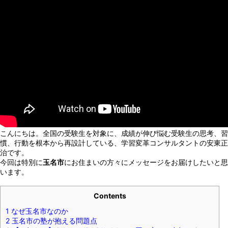
こんにちは。全国の受験生を対象に、成績が伸び悩む受験生の思考、習
慣、行動を根本から再設計している、学習変革コンサルタントの安東正
治です。
今回は特別に
玉名市
にお住まいの方々にメッセージをお届けしたいと思
います。
Contents
1
なぜ玉名市なのか
2
玉名市の塾が抱える問題点