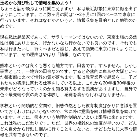
玉名から飛び出して情報を集めよう！
ちょっと話が飛ぶように聞こえますが、私は最近頻繁に東京に顔を出す
ようにしています。ここ数ヶ月の間は1〜2ヶ月に1回のペースで東京に
行っています。それはなぜかというと、情報収集を目的とした勉強のた
めです。
現在私は起業家であって、サラリーマンではないので、東京出張の必然
性は別にありません。行かないなら行かないでも良いのです。それでも
私は行きたいし、行くべきだと感じ、あえて頻繁に東京に行くようにし
ています。その理由はやはり「情報」なのです。
熊本というのは良くも悪くも地方です。田舎です。すみません。しかし
事実として、一地方の田舎なのです。すると必然的に東京や大阪といっ
た都市部に比べて情報の質が落ちます。私は教育業界で起業をし、子ど
もたちの将来に関わる仕事をしている以上、これから20年後30年後の
未来がどうなっていくのかを知る努力をする義務がありますし、自身で
色々最先端や質の高さを体験し、感覚を磨かなければなりません。
学校という閉鎖的な空間や、旧態依然とした教育制度ばかりに意識を置
いておくわけにはいかないので、常に外に意識を向け情報収集を続けて
います。そこに、熊本という地理的制約がいよいよ限界に来たのです。
これは私のこだわりです。ただ、世界の複雑化の進度が早いので、どん
どん自分から行動し掴みに行くことをしないと、子どもたちに大事な情
報を共有できないのです。