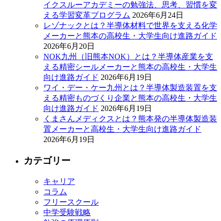
イクスルーアカデミーの勉強法、思考、習慣を変
える学習変革プログラム
2026年6月24日
レゾナックとは？半導体材料で世界を支える化学
メーカーと熊本の高校生・大学生向け進路ガイド
2026年6月20日
NOK九州（旧熊本NOK）とは？半導体産業を支
える精密シールメーカーと熊本の高校生・大学生
向け進路ガイド
2026年6月19日
ワイ・デー・ケー九州とは？半導体製造装置を支
える精密ものづくり企業と熊本の高校生・大学生
向け進路ガイド
2026年6月19日
くまさんメディクスとは？熊本発の半導体製造装
置メーカーと高校生・大学生向け進路ガイド
2026年6月19日
カテゴリー
キャリア
コラム
フリースクール
中学受験戦略