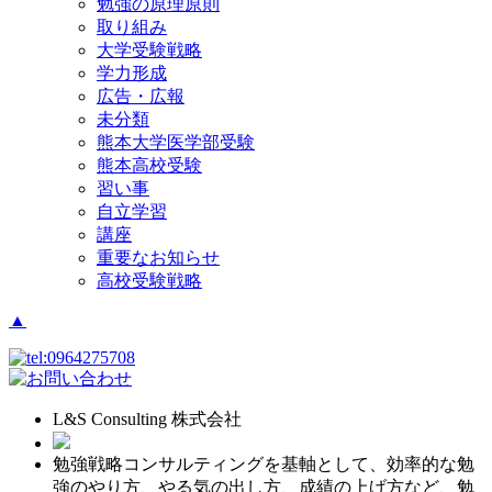
勉強の原理原則
取り組み
大学受験戦略
学力形成
広告・広報
未分類
熊本大学医学部受験
熊本高校受験
習い事
自立学習
講座
重要なお知らせ
高校受験戦略
▲
L&S Consulting 株式会社
勉強戦略コンサルティングを基軸として、効率的な勉
強のやり方、やる気の出し方、成績の上げ方など、勉