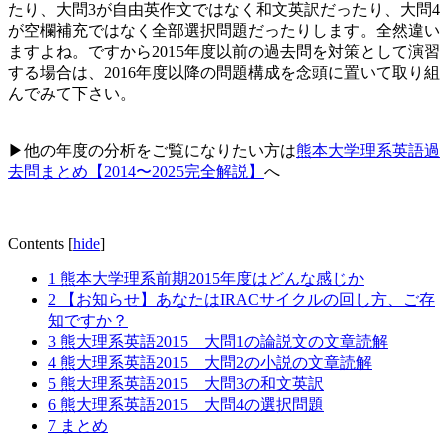
たり、大問3が自由英作文ではなく和文英訳だったり、大問4
が空欄補充ではなく全部選択問題だったりします。全然違い
ますよね。ですから2015年度以前の過去問を対策として演習
する場合は、2016年度以降の問題構成を念頭に置いて取り組
んでみて下さい。
▶︎他の年度の分析をご覧になりたい方は
熊本大学理系英語過
去問まとめ【2014〜2025完全解説】
へ
Contents
[
hide
]
1
熊本大学理系前期2015年度はどんな感じか
2
【お知らせ】あなたはIRACサイクルの回し方、ご存
知ですか？
3
熊大理系英語2015 大問1の論説文の文章読解
4
熊大理系英語2015 大問2の小説の文章読解
5
熊大理系英語2015 大問3の和文英訳
6
熊大理系英語2015 大問4の選択問題
7
まとめ