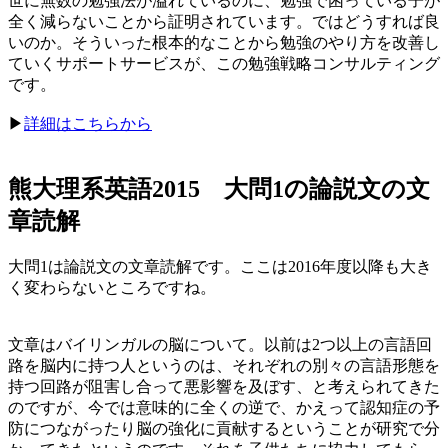
世に無数の勉強法が溢れているのに、勉強で困っている子が
全く減らないことから証明されています。ではどうすれば良
いのか。そういった根本的なことから勉強のやり方を改善し
ていくサポートサービスが、この勉強戦略コンサルティング
です。
▶︎
詳細はこちらから
熊大理系英語2015 大問1の論説文の文
章読解
大問1は論説文の文章読解です。ここは2016年度以降も大き
く変わらないところですね。
文章はバイリンガルの脳について。以前は2つ以上の言語回
路を脳内に持つ人というのは、それぞれの別々の言語形態を
持つ回路が阻害し合って悪影響を及ぼす、と考えられてきた
のですが、今では意味的に全くの逆で、かえって認知症の予
防につながったり脳の強化に貢献するということが研究で分