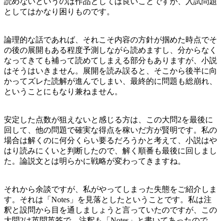
読めないというのは作品としては良いことですが、入試問題
としてはかなり困りものです。
論理的な話であれば、それこそ内容の方針が掴めた時点でそ
の後の展開もある程度予測しながら読めますし、分からなく
なってきても補って読めてしまえる部分もありますが、小説
はそうはいきません。展開を読み誤ると、そこから後半に向
かってズレた読解が進んでしまい、最終的に問題も総崩れ、
ということにもなり兼ねません。
安定した点数が狙えないと感じる方は、この大問2を最後に
回して、他の問題で確実な得点を稼いだ方が賢明です。私の
場合は解くのに何分くらい要るだろうかと考えて、小説はや
はり読みにくいと判断したので、解く順番も最後に回しまし
た。論説文とは明らかに戦略が変わってきますね。
それから余談ですが、私がやってしまった失態をご紹介しま
す。それは「Notes」を見落としたということです。私は注
釈と設問から目を通しましょうと言っていたのですが、この
大問2は英問英答で、注釈も「Notes」と書いてあったので