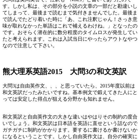
す。しかし私は、その部分を小説の文章の一部だと勘違いし
てしまって、最後まで読むまで気付きませんでした。最後ま
で読んでたどり着いた時に「あ、これ注釈じゃん！さっき意
味が取れなかった単語はこれで補えるわけね。」となったの
です。おそらく潜在的に数分程度のタイムロスが発生してい
たと考えられます。これは入試当日にやったらアウトなやつ
なので注意して下さい。
熊大理系英語2015 大問3の和文英訳
大問3は自由英作文、、、と思っていたら、2015年度以前は
和文英訳だったみたいですね。基本例文で鍛えてきた人にと
っては安定した得点が狙える分野かも知れません。
和文英訳と自由英作文の大きな違いはやはりその制約の度合
いでしょう。和文英訳は日本語を英語に直せという話なので
ガチガチに制約がかかります。要するに書けるか書けないか
になるということです。しかし自由英作文は、自分の確実に