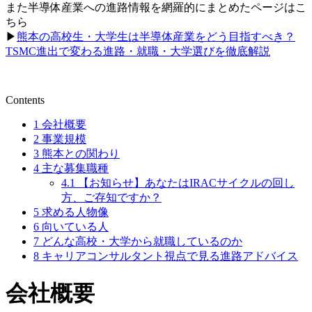
また半導体産業への進路情報を網羅的にまとめたページはこ
ちら
▶︎
熊本の高校生・大学生は半導体産業をどう目指すべき？
TSMC進出で変わる進路・就職・大学選びを徹底解説
Contents
1
会社概要
2
事業規模
3
熊本との関わり
4
主な募集職種
4.1
【お知らせ】あなたはIRACサイクルの回し
方、ご存知ですか？
5
求める人物像
6
向いている人
7
どんな高校・大学から就職しているのか
8
キャリアコンサルタント視点で見る進路アドバイス
会社概要