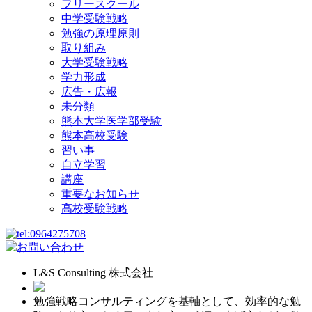
フリースクール
中学受験戦略
勉強の原理原則
取り組み
大学受験戦略
学力形成
広告・広報
未分類
熊本大学医学部受験
熊本高校受験
習い事
自立学習
講座
重要なお知らせ
高校受験戦略
L&S Consulting 株式会社
勉強戦略コンサルティングを基軸として、効率的な勉