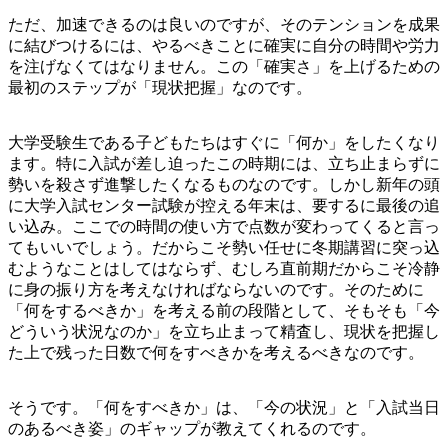
ただ、加速できるのは良いのですが、そのテンションを成果
に結びつけるには、やるべきことに確実に自分の時間や労力
を注げなくてはなりません。この「確実さ」を上げるための
最初のステップが「現状把握」なのです。
大学受験生である子どもたちはすぐに「何か」をしたくなり
ます。特に入試が差し迫ったこの時期には、立ち止まらずに
勢いを殺さず進撃したくなるものなのです。しかし新年の頭
に大学入試センター試験が控える年末は、要するに最後の追
い込み。ここでの時間の使い方で点数が変わってくると言っ
てもいいでしょう。だからこそ勢い任せに冬期講習に突っ込
むようなことはしてはならず、むしろ直前期だからこそ冷静
に身の振り方を考えなければならないのです。そのために
「何をするべきか」を考える前の段階として、そもそも「今
どういう状況なのか」を立ち止まって精査し、現状を把握し
た上で残った日数で何をすべきかを考えるべきなのです。
そうです。「何をすべきか」は、「今の状況」と「入試当日
のあるべき姿」のギャップが教えてくれるのです。