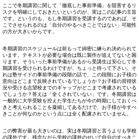
ここで冬期講習に関して「徹底した事前準備」を阻害するリ
スクを明確にしておきたいというのが、実はこの記事の主旨
です。というのも、もし冬期講習を受講するのであれば、そ
こでさせられるのは「自分のやるべきことではない」可能性
の方が大きいからです。
冬期講習のスケジュールは前もって綿密に練られ決められて
います。テキストが必要な場合は既に製作が追えてないと困
ります。そういった事前準備があるから受講生は安心して冬
期講習を受けられるわけですが、ちょっと待って下さい。そ
れは塾サイドの事前準備の段階の話で、この段階にお子様の
意向はどこまで反映されているでしょうか？お子様の習得状
況や受ける志望校までのギャップがどこまで考慮されている
でしょうか？答えは「全くされていない」です。冬期講習は
一般的に大学受験を控えた学生たちが今の時期にしておくべ
きと考えられることを凝縮してあるだけで、お子様が今すべ
きことが何なのかという点には全く配慮されていません。
この弊害が最も大きいのは、実は冬期講習と言うよりも学校
の課外です。残念ながら学校の課外のせいで自分のすべきこ