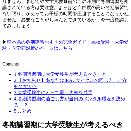
りません。ましてや大学受験直前のこの時期に冬期講習を受
講されている方は要注意。よっぽど自由度の高い冬期講習で
ない限り、かえってお子様の時間を圧迫することになりかね
ません。必要なことがちゃんとできているか、今一度確認し
てみましょう。
▶︎
熊本県の冬期講習おすすめ完全ガイド｜高校受験・大学受
験・医学部対策のページはこちら
Contents
1
冬期講習期に大学受験生が考えるべきこと
2
【お知らせ】あなたはIRACサイクルの回し方、ご存
知ですか？
3
大学受験生にとって最も大事な成果
4
冬期講習期の過ごし方が当日のメンタル環境を決め
る！？
5
まとめ
冬期講習期に大学受験生が考えるべき