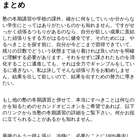
まとめ
塾の冬期講習や学校の課外。確かに何をしていいか分からな
い学生にとってはありがたいものかも知れません。ですがせ
っかく頑張るつもりがあるのなら、自分が欲しい成果に直結
した頑張りをする方がはるかに健全です。そのためには、や
るべきことを探す前に、自分が今どこまで習得できていて、
残りの日数でどういう状態まで辿り着ければ良いのかを明確
に理解する必要があります。それをせずに課されたものを消
化することに邁進しても、それは全力でギャンブルをしてい
るに過ぎない。私は決してそんな頑張り方をお勧めしませ
ん。結果を出して欲しいので、結果を出すための努力に導き
たい。
もし他の塾の冬期講習と併せて、本当にすべきことは何なの
かを知るためのセカンドオピニオンをご希望であれば、以下
のリンクから当塾の冬期講習の詳細をご覧下さい。何かお役
に立てられることがあるかも知れません。
最後のもう一踏ん張り。冷静に、必要なことに100%集中し