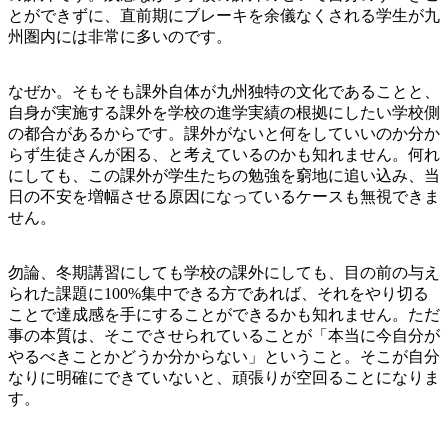
とができずに、直前期にブレーキを余儀なくされる学生が九
州圏内には非常に多いのです。
なぜか。そもそも課外自体が九州独特の文化であることと、
自身が実施する課外を学校の進学実績の根拠にしたい学校側
の都合があるからです。課外がないと何をしていいのか分か
らず生徒さんが困る、と考えているのかも知れません。何れ
にしても、この課外が学生たちの勉強を窮地に追い込み、当
日の不安を増幅させる原因になっているケースも無視できま
せん。
勿論、冬期講習にしても学校の課外にしても、目の前の与え
られた課題に100%集中できる方であれば、それをやり切る
ことで達成感を手にすることができるかも知れません。ただ
事の本質は、そこでさせられていることが「本当に今自分が
やるべきことかどうか分からない」ということ。そこが自分
なりに明確にできていないと、頑張りが空回ることになりま
す。