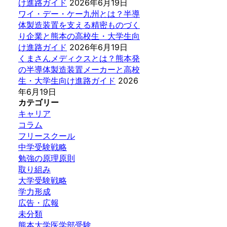
け進路ガイド
2026年6月19日
ワイ・デー・ケー九州とは？半導
体製造装置を支える精密ものづく
り企業と熊本の高校生・大学生向
け進路ガイド
2026年6月19日
くまさんメディクスとは？熊本発
の半導体製造装置メーカーと高校
生・大学生向け進路ガイド
2026
年6月19日
カテゴリー
キャリア
コラム
フリースクール
中学受験戦略
勉強の原理原則
取り組み
大学受験戦略
学力形成
広告・広報
未分類
熊本大学医学部受験