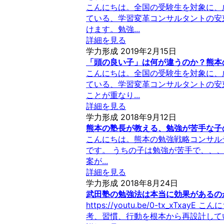
こんにちは。全国の受験生を対象に、
ている、学習変革コンサルタントの安
けます。勉強...
詳細を見る
学力形成
2019年2月15日
「頭の良い子」は何が違うのか？熊本
こんにちは。全国の受験生を対象に、
ている、学習変革コンサルタントの安
ことが重なり...
詳細を見る
学力形成
2018年9月12日
熊本の塾長が教える、勉強が苦手な子
こんにちは。熊本の勉強戦略コンサル
です。 うちの子は勉強が苦手で、、
案が...
詳細を見る
学力形成
2018年8月24日
武田塾の勉強法は本当に効果があるの
https://youtu.be/0-tx_x
考、習慣、行動を根本から再設計してい