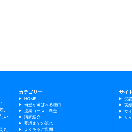
カテゴリー
サイ
HOME
受
て、
当塾が選ばれる理由
実
方、
授業コース・料金
サ
たい
講師紹介
サ
受講までの流れ
えた
よくあるご質問