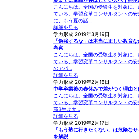
夏までに成績が伸ばしたい人へ｜熊本
こんにちは。全国の受験生を対象に、
ている、学習変革コンサルタントの安
に、もう夏の話...
詳細を見る
学力形成
2019年3月19日
「勉強するな」は本当に正しい教育な
考察
こんにちは。全国の受験生を対象に、
ている、学習変革コンサルタントの安東
のアパ...
詳細を見る
学力形成
2019年2月18日
中学卒業後の春休みで差がつく理由と
こんにちは。全国の受験生を対象に、
ている、学習変革コンサルタントの安
高3生は大...
詳細を見る
学力形成
2019年2月17日
「もう塾に行きたくない」は危険なサ
を解説