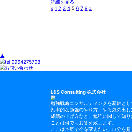
詳細を見る
«
1
2
3
4
5
6
7
8
»
▲
L&S Consulting 株式会社
勉強戦略コンサルティングを基軸とし
効率的な勉強のやり方、やる気の出し
成績の上げ方など、勉強に関して知り
ことは何でもお答え致します。
ここは本気で今を変えたい、自分を超