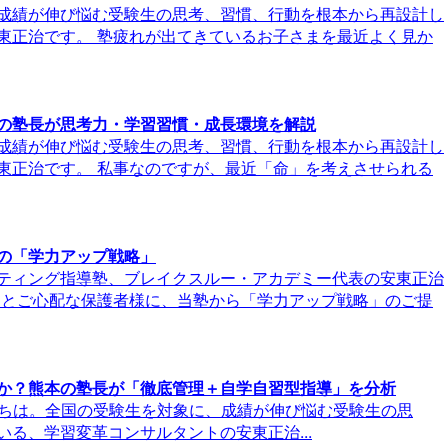
成績が伸び悩む受験生の思考、習慣、行動を根本から再設計し
東正治です。 塾疲れが出てきているお子さまを最近よく見か
の塾長が思考力・学習習慣・成長環境を解説
成績が伸び悩む受験生の思考、習慣、行動を根本から再設計し
東正治です。 私事なのですが、最近「命」を考えさせられる
の「学力アップ戦略」
ティング指導塾、ブレイクスルー・アカデミー代表の安東正治
、とご心配な保護者様に、当塾から「学力アップ戦略」のご提
か？熊本の塾長が「徹底管理＋自学自習型指導」を分析
TxayE こんにちは。全国の受験生を対象に、成績が伸び悩む受験生の思
る、学習変革コンサルタントの安東正治...