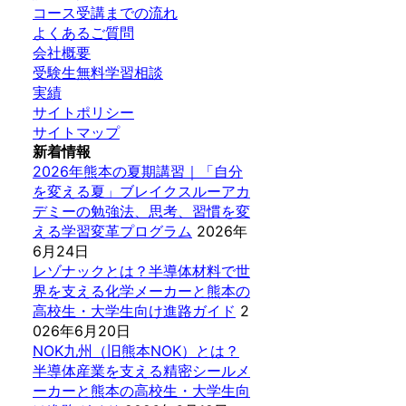
コース受講までの流れ
よくあるご質問
会社概要
受験生無料学習相談
実績
サイトポリシー
サイトマップ
新着情報
2026年熊本の夏期講習｜「自分
を変える夏」ブレイクスルーアカ
デミーの勉強法、思考、習慣を変
える学習変革プログラム
2026年
6月24日
レゾナックとは？半導体材料で世
界を支える化学メーカーと熊本の
高校生・大学生向け進路ガイド
2
026年6月20日
NOK九州（旧熊本NOK）とは？
半導体産業を支える精密シールメ
ーカーと熊本の高校生・大学生向