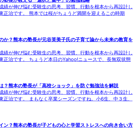
の塾長が教える「選択と集中」の勉強戦略
成績が伸び悩む受験生の思考、習慣、行動を根本から再設計し
東正治です。 熊本では桜がちょうど満開を迎えるこの時期
のか？熊本の塾長が元谷芙美子氏の子育て論から未来の教育を
成績が伸び悩む受験生の思考、習慣、行動を根本から再設計し
正治です。 ちょうど本日のYahoo!ニュースで、長無双状態
は？熊本の塾長が「高校ショック」を防ぐ勉強法を解説
成績が伸び悩む受験生の思考、習慣、行動を根本から再設計し
東正治です。 まもなく卒業シーズンですね。小6生、中３生、
イン？熊本の塾長が子どもの心と学習ストレスへの向き合い方