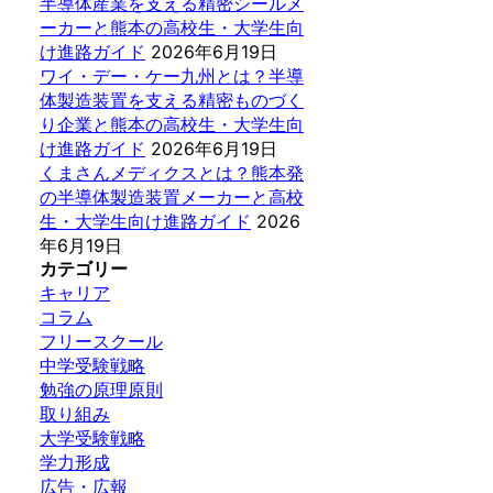
半導体産業を支える精密シールメ
ーカーと熊本の高校生・大学生向
け進路ガイド
2026年6月19日
ワイ・デー・ケー九州とは？半導
体製造装置を支える精密ものづく
り企業と熊本の高校生・大学生向
け進路ガイド
2026年6月19日
くまさんメディクスとは？熊本発
の半導体製造装置メーカーと高校
生・大学生向け進路ガイド
2026
年6月19日
カテゴリー
キャリア
コラム
フリースクール
中学受験戦略
勉強の原理原則
取り組み
大学受験戦略
学力形成
広告・広報