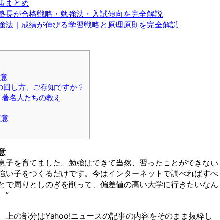
策まとめ
塾長が合格戦略・勉強法・入試傾向を完全解説
強法｜成績が伸びる学習戦略と原理原則を完全解説
真意
ルの回し方、ご存知ですか？
」著名人たちの教え
真意
意
の息子を育てました。勉強はできて当然、習ったことができない
強い子をつくるだけです。今はインターネットで調べればすべ
とで周りとしのぎを削って、偏差値の高い大学に行きたいなん
。”
上の部分はYahoo!ニュースの記事の内容をそのまま抜粋し