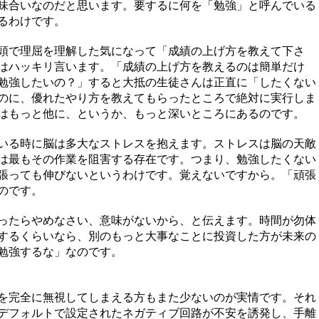
味合いなのだと思います。要するに何を「勉強」と呼んでいる
るわけです。
頭で理屈を理解した気になって「成績の上げ方を教えて下さ
はハッキリ言います。「成績の上げ方を教えるのは簡単だけ
勉強したいの？」すると大抵の生徒さんは正直に「したくない
のに、優れたやり方を教えてもらったところで絶対に実行しま
はもっと他に、というか、もっと深いところにあるのです。
いる時に脳は多大なストレスを抱えます。ストレスは脳の天敵
は最もその作業を阻害する存在です。つまり、勉強したくない
張っても伸びないというわけです。覚えないですから。「頑張
のです。
ったらやめなさい、意味がないから、と伝えます。時間が勿体
するくらいなら、別のもっと大事なことに投資した方が未来の
勉強するな」なのです。
を完全に無視してしまえる方もまた少ないのが実情です。それ
デフォルトで設定されたネガティブ回路が不安を誘発し、手離