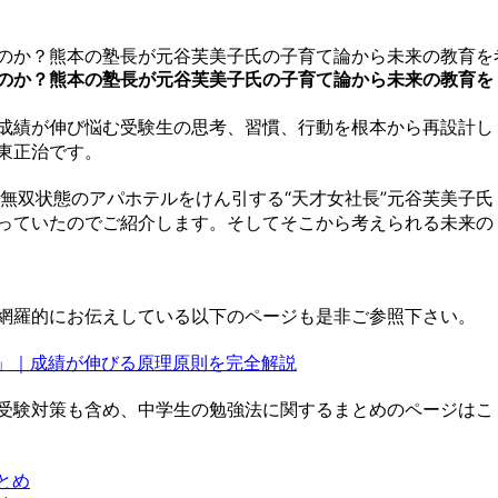
のか？熊本の塾長が元谷芙美子氏の子育て論から未来の教育を
のか？熊本の塾長が元谷芙美子氏の子育て論から未来の教育を
成績が伸び悩む受験生の思考、習慣、行動を根本から再設計し
東正治です。
無双状態
の
アパホテル
をけん引する“天才女社長”
元谷芙美子
氏
っていたのでご紹介します。そしてそこから考えられる未来の
網羅的にお伝えしている以下のページも是非ご参照下さい。
」｜成績が伸びる原理原則を完全解説
受験対策も含め、中学生の勉強法に関するまとめのページはこ
とめ