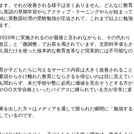
ます。それが改善される様子は全くありません。どんなに教育
ら英語の早期学習やらアクティブ・ラーニングやらが始まって
純に英数国社理の受験勉強が圧迫されて、これまで以上に勉強
ます。
2020年に実施されるのが最後と言われながらも、その代わり
改正」と「微調整」でお茶を濁されています。文部科学省もさ
人員だけを使った抜本的な教育改革など現実的には不可能なの
育が子どもたちに与えるサービス内容は大きく改善されること
要請からかけ離れた教育にならざるを得ないのは目に見えてい
も関わらず、未だ学校や塾に必死に価値を見出そうとする方が
や○○大学合格といったバイアスに縛られている方が非常に多
果を出した方々はメディアを通して限られた瞬間に「勉強する
しているのです。