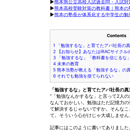
▶︎
熊本県公立高校入試過去問・入試対
▶︎
熊本高校受験対策の教科書｜熊本の
▶︎
熊本の塾長が体系化する中学生の勉
Contents
1
「勉強するな」と育てたアパ社長の
2
【お知らせ】あなたはIRACサイク
3
「勉強するな」「教科書を信じるな
4
未来の教育
5
熊本当塾が教える「勉強するな」の
6
それでも勉強を捨てられない
「勉強するな」と育てたアパ社長の真
”「勉強なんかするな」と言って2人
なんておかしい。勉強はただ記憶力の
て解決するじゃないですか。そんなこ
て。そういう心がけじゃ大成しません
記事にはこのように書いてありました。