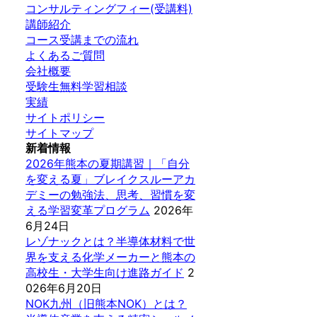
コンサルティングフィー(受講料)
講師紹介
コース受講までの流れ
よくあるご質問
会社概要
受験生無料学習相談
実績
サイトポリシー
サイトマップ
新着情報
2026年熊本の夏期講習｜「自分
を変える夏」ブレイクスルーアカ
デミーの勉強法、思考、習慣を変
える学習変革プログラム
2026年
6月24日
レゾナックとは？半導体材料で世
界を支える化学メーカーと熊本の
高校生・大学生向け進路ガイド
2
026年6月20日
NOK九州（旧熊本NOK）とは？