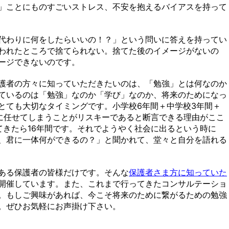
」ことにものすごいストレス、不安を抱えるバイアスを持って
代わりに何をしたらいいの！？」という問いに答えを持ってい
われたところで捨てられない。捨てた後のイメージがないの
ージできないのです。
護者の方々に知っていただきたいのは、「勉強」とは何なのか
ているのは「勉強」なのか「学び」なのか、将来のためになっ
とても大切なタイミングです。小学校6年間＋中学校3年間＋
校に任せてしまうことがリスキーであると断言できる理由がここ
てきたら16年間です。それでようやく社会に出るという時に
、君に一体何ができるの？」と聞かれて、堂々と自分を語れる
ある保護者の皆様だけです。そんな
保護者さま方に知っていた
開催しています。また、これまで行ってきたコンサルテーショ
。もしご興味があれば、今こそ将来のために繋がるための勉強
。ぜひお気軽にお声掛け下さい。