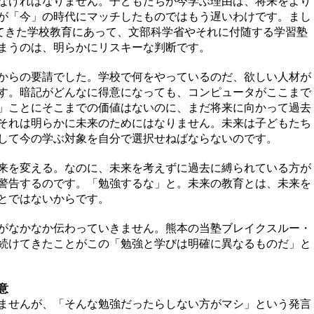
なければなりません。子どもたちが今学ぶ理由は、将来をより
が「今」の時代にマッチしたものではもう遅いわけです。まし
してきた学校教育にあって、文部科学省やそれに付随する学習塾
まうのは、明らかにリスキーな判断です。
からの要請でした。学校で何をやっているのだ、欲しい人材が
す。暗記がどんなに得意になっても、コンピュータがここまで
」ことにそこまでの価値はないのに、まだ将来に向かって過去
それは明らかに未来のためにはなりません。未来は子どもたち
して今の学ぶ対象を自分で選択せねばならないのです。
来を変える。なのに、未来を考えずに過去に縛られている方が
警告するのです。「勉強するな」と。未来の教育とは、未来を
とではないからです。
がなかなか伝わっていきません。熊本の当塾ブレイクスルー・
続けてきたことがこの「勉強と学びは明確に異なるものだ」と
意
ませんが、「そんな勉強だったらしない方がマシ」という発言