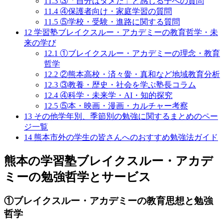
11.3
③「自分はダメだ」と感じる子への質問
11.4
④保護者向け・家庭学習の質問
11.5
⑤学校・受験・進路に関する質問
12
学習塾ブレイクスルー・アカデミーの教育哲学・未
来の学び
12.1
①ブレイクスルー・アカデミーの理念・教育
哲学
12.2
②熊本高校・済々黌・真和など地域教育分析
12.3
③教養・歴史・社会を学ぶ塾長コラム
12.4
④科学・未来学・AI・知的探究
12.5
⑤本・映画・漫画・カルチャー考察
13
その他学年別、季節別の勉強に関するまとめのペー
ジ一覧
14
熊本市外の学生の皆さんへのおすすめ勉強法ガイド
熊本の学習塾ブレイクスルー・アカデ
ミーの勉強哲学とサービス
①ブレイクスルー・アカデミーの教育思想と勉強
哲学