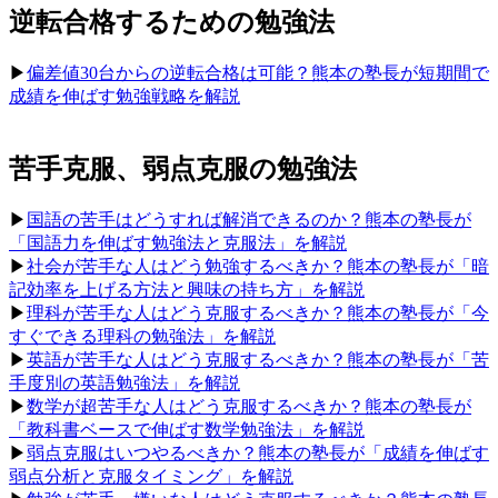
逆転合格するための勉強法
▶︎
偏差値30台からの逆転合格は可能？熊本の塾長が短期間で
成績を伸ばす勉強戦略を解説
苦手克服、弱点克服の勉強法
▶︎
国語の苦手はどうすれば解消できるのか？熊本の塾長が
「国語力を伸ばす勉強法と克服法」を解説
▶︎
社会が苦手な人はどう勉強するべきか？熊本の塾長が「暗
記効率を上げる方法と興味の持ち方」を解説
▶︎
理科が苦手な人はどう克服するべきか？熊本の塾長が「今
すぐできる理科の勉強法」を解説
▶︎
英語が苦手な人はどう克服するべきか？熊本の塾長が「苦
手度別の英語勉強法」を解説
▶︎
数学が超苦手な人はどう克服するべきか？熊本の塾長が
「教科書ベースで伸ばす数学勉強法」を解説
▶︎
弱点克服はいつやるべきか？熊本の塾長が「成績を伸ばす
弱点分析と克服タイミング」を解説