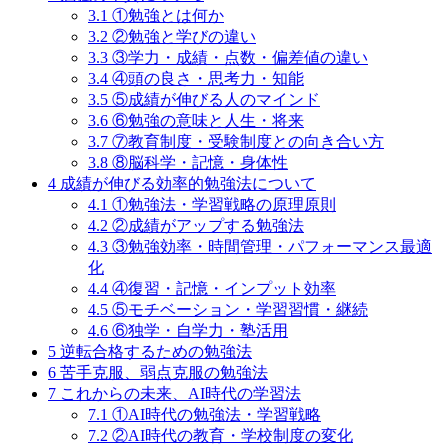
3.1
①勉強とは何か
3.2
②勉強と学びの違い
3.3
③学力・成績・点数・偏差値の違い
3.4
④頭の良さ・思考力・知能
3.5
⑤成績が伸びる人のマインド
3.6
⑥勉強の意味と人生・将来
3.7
⑦教育制度・受験制度との向き合い方
3.8
⑧脳科学・記憶・身体性
4
成績が伸びる効率的勉強法について
4.1
①勉強法・学習戦略の原理原則
4.2
②成績がアップする勉強法
4.3
③勉強効率・時間管理・パフォーマンス最適
化
4.4
④復習・記憶・インプット効率
4.5
⑤モチベーション・学習習慣・継続
4.6
⑥独学・自学力・塾活用
5
逆転合格するための勉強法
6
苦手克服、弱点克服の勉強法
7
これからの未来、AI時代の学習法
7.1
①AI時代の勉強法・学習戦略
7.2
②AI時代の教育・学校制度の変化