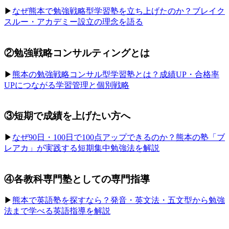
▶︎
なぜ熊本で勉強戦略型学習塾を立ち上げたのか？ブレイク
スルー・アカデミー設立の理念を語る
②勉強戦略コンサルティングとは
▶︎
熊本の勉強戦略コンサル型学習塾とは？成績UP・合格率
UPにつながる学習管理と個別戦略
③短期で成績を上げたい方へ
▶︎
なぜ90日・100日で100点アップできるのか？熊本の塾「ブ
レアカ」が実践する短期集中勉強法を解説
④各教科専門塾としての専門指導
▶︎
熊本で英語塾を探すなら？発音・英文法・五文型から勉強
法まで学べる英語指導を解説