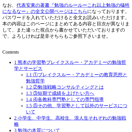
なお、
代表安東の著書『勉強のルールーこれ以上勉強の犠牲
になるなー』の全文公開ページはこちら
になっております。
パスワードを入れていただけると全文お読みいただけます。
本の内容はこのページにまとめてある内容と目次が異なりま
して、また違った視点から書かせていただいておりますの
で、よろしければ是非そちらもご参照下さいませ。
Contents
1
熊本の学習塾ブレイクスルー・アカデミーの勉強哲
学とサービス
1.1
①ブレイクスルー・アカデミーの教育思想と
勉強哲学
1.2
②勉強戦略コンサルティングとは
1.3
③短期で成績を上げたい方へ
1.4
④各教科専門塾としての専門指導
1.5
⑤その他、学習塾として以外のサービスにつ
いて
2
小学生、中学生、高校生、浪人生それぞれの勉強戦
略
3
勉強の本質について