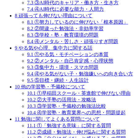
7.3
③AI時代のキャリア・働き方・生き方
7.4
④AI時代に必要な能力・人間力
8
頑張っても伸びない理由について
8.1
①努力しているのに伸びない「根本原因」
8.2
②間違った勉強法・非効率学習
8.3
③学校・塾・教育環境の問題
8.4
④メンタル・苦しさ・頑張りすぎ問題
9
やる気や心理、集中力に関する話
9.1
①やる気・モチベーションの本質
9.2
②メンタル・自己肯定感・心理状態
9.3
③集中力・環境・スマホ問題
9.4
④やる気がない子・勉強嫌いへの向き合い方
9.5
⑤目標・継続・人生設計
10
他の学習塾・予備校について
10.1
①早稲田スクール・英進館で伸びない理由
10.2
②大手塾の活用法・攻略法
10.3
③学習塾・予備校の勉強法比較
10.4
④学習塾・教育業界への思想・問題提起
11
勉強に関してよくある質問について
11.1
①「勉強する意味」に関する質問
11.2
②成績・勉強法・伸び悩みに関する質問