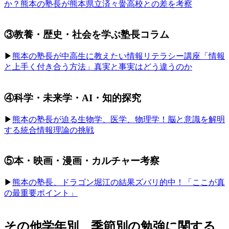
か？熊本の塾長が熊本県立済々黌高校との差を考察
③教養・歴史・社会を学ぶ塾長コラム
▶︎
熊本の塾長が中高生に教えたい情報リテラシー講座「情報
と上手く付き合う方法」真実と事実はどう違うのか
④科学・未来学・AI・知的探究
▶︎
熊本の塾長が迫る生物学、医学、物理学！脳と意識を解明
する統合情報理論の挑戦
⑤本・映画・漫画・カルチャー考察
▶︎
熊本の塾長、ドラゴン堀江の結果ズバリ的中！「ここが真
の最重要ポイント」
その他学年別、季節別の勉強に関する