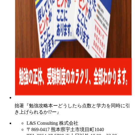
拙著『勉強攻略本ーどうしたら点数と学力を同時に引
き上げられるか!?ー』
L&S Consulting 株式会社
〒869-0417 熊本県宇土市境目町1040