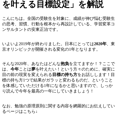
を叶える目標設定」を解説
こんにちは。全国の受験生を対象に、成績が伸び悩む受験生
の思考、習慣、行動を根本から再設計している、学習変革コ
ンサルタントの安東正治です。
いよいよ2019年が終わりました。日本にとっては
2020年
、東
京オリンピックが開催される変化の1年となります。
そんな2020年、あなたはどんな
抱負
を立てますか！？ここで
は、
今年
ことは
夢
を叶えたい！という方々のために、確実に
目の前の現実を変えられる
目標の持ち方
をお話しします！目
標の持ち方1つで結果がガラッと変わるものだ、ということ
を体感していただける1年になるかと思いますので、しっか
り読んで今年を最高の一年にしていきましょう！
なお、勉強の原理原則に関する内容を網羅的にお伝えしてい
るページはこちら↓