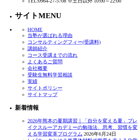
TEL:0964-27-5708 ※土日以外 10:00～22:00
サイトMENU
HOME
当塾が選ばれる理由
コンサルティングフィー(受講料)
講師紹介
コース受講までの流れ
よくあるご質問
会社概要
受験生無料学習相談
実績
サイトポリシー
サイトマップ
新着情報
2026年熊本の夏期講習｜「自分を変える夏」ブレ
イクスルーアカデミーの勉強法、思考、習慣を変
える学習変革プログラム
2026年6月24日