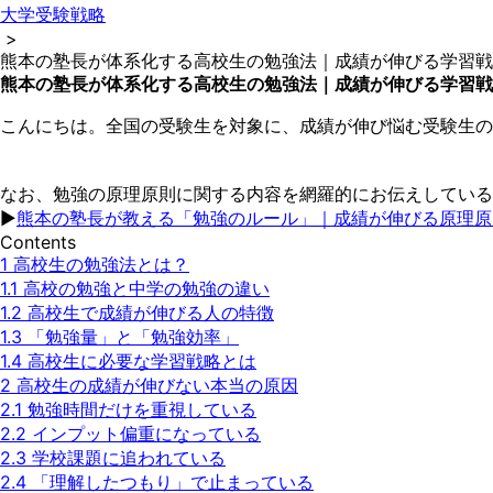
大学受験戦略
>
熊本の塾長が体系化する高校生の勉強法｜成績が伸びる学習戦
熊本の塾長が体系化する高校生の勉強法｜成績が伸びる学習戦
こんにちは。全国の受験生を対象に、成績が伸び悩む受験生の
なお、勉強の原理原則に関する内容を網羅的にお伝えしている
▶︎
熊本の塾長が教える「勉強のルール」｜成績が伸びる原理原
Contents
1
高校生の勉強法とは？
1.1
高校の勉強と中学の勉強の違い
1.2
高校生で成績が伸びる人の特徴
1.3
「勉強量」と「勉強効率」
1.4
高校生に必要な学習戦略とは
2
高校生の成績が伸びない本当の原因
2.1
勉強時間だけを重視している
2.2
インプット偏重になっている
2.3
学校課題に追われている
2.4
「理解したつもり」で止まっている