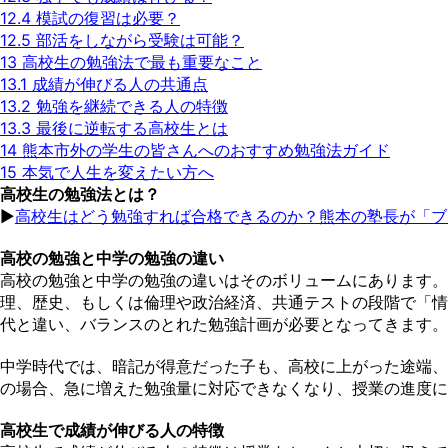
12.4
模試の復習は必要？
12.5
部活をしながら受験は可能？
13
高校生の勉強法で最も重要なこと
13.1
成績が伸びる人の共通点
13.2
勉強を継続できる人の特徴
13.3
最後に逆転する高校生とは
14
熊本市外の学生の皆さんへのおすすめ勉強法ガイド
15
本気で人生を変えたい方へ
高校生の勉強法とは？
▶︎
高校生はどう勉強すれば合格できるのか？熊本の塾長が「ブ
高校の勉強と中学の勉強の違い
高校の勉強と中学の勉強の違いはそのボリュームにあります。大
理、歴史、もしくは倫理や政治経済、共通テストの段階で「情
代と違い、バランスのとれた勉強計画が必要となってきます。
中学時代では、暗記が得意だった子も、高校に上がった途端、
の場合、急に増えた勉強量に対応できなくなり、授業の進度に
高校生で成績が伸びる人の特徴