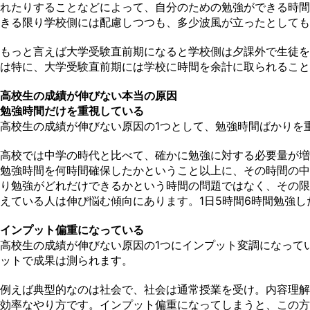
れたりすることなどによって、自分のための勉強ができる時間
きる限り学校側には配慮しつつも、多少波風が立ったとしても
もっと言えば大学受験直前期になると学校側は夕課外で生徒を
は特に、大学受験直前期には学校に時間を余計に取られること
高校生の成績が伸びない本当の原因
勉強時間だけを重視している
高校生の成績が伸びない原因の1つとして、勉強時間ばかりを
高校では中学の時代と比べて、確かに勉強に対する必要量が増
勉強時間を何時間確保したかということ以上に、その時間の中
り勉強がどれだけできるかという時間の問題ではなく、その限
えている人は伸び悩む傾向にあります。1日5時間6時間勉強
インプット偏重になっている
高校生の成績が伸びない原因の1つにインプット変調になって
ットで成果は測られます。
例えば典型的なのは社会で、社会は通常授業を受け。内容理解
効率なやり方です。インプット偏重になってしまうと、この方