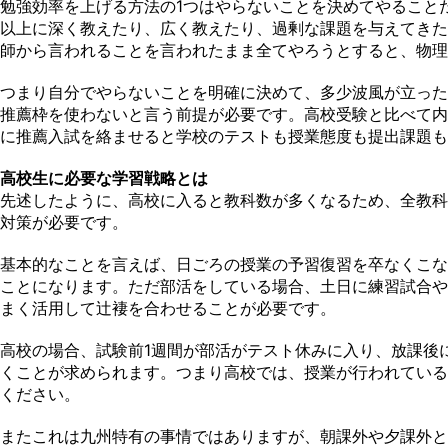
勉強効率を上げる方法の1つはやらないことを決めてやること
以上に深く教えたり、広く教えたり、過剰な課題を与えてきた
師から言われることを言われたまま全てやろうとすると、物理
つまり自分でやらないことを明確に決めて、多少波風が立った
推薦枠を使わないと言う前提が必要です。高校受験と比べて内
に推薦入試を絡ませると学校のテストも授業態度も提出課題も
高校生に必要な学習戦略とは
先述したように、高校に入ると教科数が多くなるため、全教科
対策が必要です。
基本的なことを言えば、日ごろの授業の予習復習を卒なくこな
ことになります。ただ部活をしている場合、土日に練習試合や
まく活用して辻褄を合わせることが必要です。
高校の場合、試験前1週間が部活がテスト休みに入り、放課後
くことが求められます。つまり高校では、授業が行われている
ください。
またこれは九州特有の事情ではありますが、朝課外や夕課外と