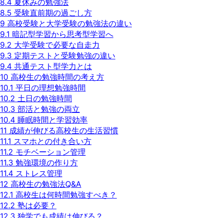
8.4
夏休みの勉強法
8.5
受験直前期の過ごし方
9
高校受験と大学受験の勉強法の違い
9.1
暗記型学習から思考型学習へ
9.2
大学受験で必要な自走力
9.3
定期テストと受験勉強の違い
9.4
共通テスト型学力とは
10
高校生の勉強時間の考え方
10.1
平日の理想勉強時間
10.2
土日の勉強時間
10.3
部活と勉強の両立
10.4
睡眠時間と学習効率
11
成績が伸びる高校生の生活習慣
11.1
スマホとの付き合い方
11.2
モチベーション管理
11.3
勉強環境の作り方
11.4
ストレス管理
12
高校生の勉強法Q&A
12.1
高校生は何時間勉強すべき？
12.2
塾は必要？
12.3
独学でも成績は伸びる？