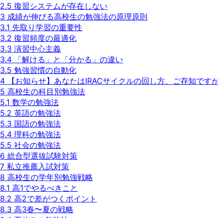
2.5
復習システムが存在しない
3
成績が伸びる高校生の勉強法の原理原則
3.1
先取り学習の重要性
3.2
復習頻度の最適化
3.3
演習中心主義
3.4
「解ける」と「分かる」の違い
3.5
勉強習慣の自動化
4
【お知らせ】あなたはIRACサイクルの回し方、ご存知です
5
高校生の科目別勉強法
5.1
数学の勉強法
5.2
英語の勉強法
5.3
国語の勉強法
5.4
理科の勉強法
5.5
社会の勉強法
6
総合型選抜試験対策
7
私立推薦入試対策
8
高校生の学年別勉強戦略
8.1
高1でやるべきこと
8.2
高2で差がつくポイント
8.3
高3春〜夏の戦略