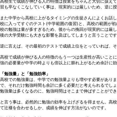
高校生で成績が伸びる人の特徴は授業をちゃんと大切に扱えて
習も卒なくこなしていく事は、現実的には厳しいため、逆に授
また中学から高校に上がるタイミングの生徒さんによくお話し
校に入ってすぐのテスト(中学範囲の復習)と、高校の範囲が
校の勉強は量が多すぎるため、後からの挽回が現実的には厳し
後の大学受験にも大きな影響を及ぼしてしまうと言うことです
逆に言えば、その最初のテストで成績上位をとっていれば、そ
高校で成績が伸びる人の特徴のもう一つは生産性が高いことに
強の必要量が中学の時よりも倍以上に膨れ上がるため余計に効
「勉強量」と「勉強効率」
高校での勉強量は、中学での勉強量よりも増やす必要があり
で、それだけ勉強時間も余計に多く必要だと考えられるでしょ
勉強量は多くなるのに、勉強時間はそこまで伸ばすことができ
と言う事は、必然的に勉強の効率を上げざるを得ません。高校
て辻褄を合わせるしか、成績を伸ばす方法がないのです。