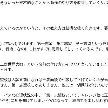
そういった根本的なことから勉強のやり方を改善していくサポ
えているのかというと、その教え方は結構な後ろ向きです。要
うに指示を受けます。第一志望、第二志望、第三志望という感
う、普通。なのにこれがすでに定着してしまっているんです。
二次世界大戦」という名前の付け方がイヤだと言っていました
っ只中。
望校は入試直前になれば三者面談で相談して下げていくのが当
せん、第一志望校しかありません。他には一切興味がないんで
ーバスな心理状況の中、「第一志望校というチャレンジ校に玉
さやき)に耳を傾けてしまい不安になって、結局力を出し切れ