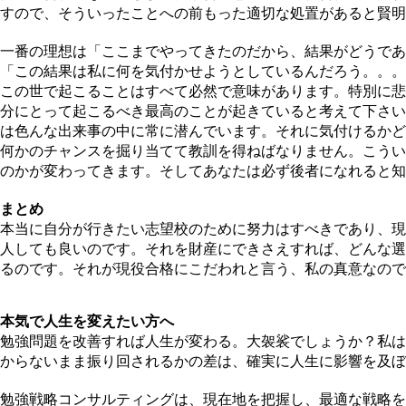
すので、そういったことへの前もった適切な処置があると賢明
一番の理想は「ここまでやってきたのだから、結果がどうであ
「この結果は私に何を気付かせようとしているんだろう。。。
この世で起こることはすべて必然で意味があります。特別に悲
分にとって起こるべき最高のことが起きていると考えて下さい
は色んな出来事の中に常に潜んでいます。それに気付けるかど
何かのチャンスを掘り当てて教訓を得ねばなりません。こうい
のかが変わってきます。そしてあなたは必ず後者になれると知
まとめ
本当に自分が行きたい志望校のために努力はすべきであり、現
人しても良いのです。それを財産にできさえすれば、どんな選
るのです。それが現役合格にこだわれと言う、私の真意なので
本気で人生を変えたい方へ
勉強問題を改善すれば人生が変わる。大袈裟でしょうか？私は
からないまま振り回されるかの差は、確実に人生に影響を及ぼ
勉強戦略コンサルティングは、現在地を把握し、最適な戦略を