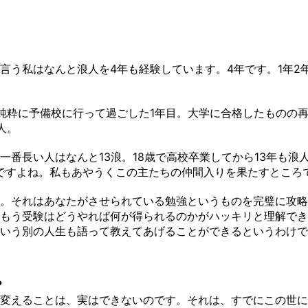
言う私はなんと浪人を4年も経験しています。4年です。1年2
純粋に予備校に行って過ごした1年目。大学に合格したものの
人。
一番長い人はなんと13浪。18歳で高校卒業してから13年も
主ですよね。私もあやうくこの主たちの仲間入りを果たすところ
。それはあなたがさせられている勉強というものを完璧に攻略
もう受験はどうやれば何が得られるのかがハッキリと理解でき
いう別の人生も語って教えてあげることができるというわけで
？
変えることは、実はできないのです。それは、すでにこの世に