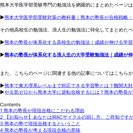
熊本大学医学部受験専門の勉強法を網羅的にまとめたページは
▶︎
熊本大学医学部受験対策の教科書｜熊本の塾長が合格戦略・
その他高校生の勉強法、浪人生の勉強法に特化してまとめたペ
▶︎
熊本の塾長が体系化する高校生の勉強法｜成績が伸びる学習
▶︎
熊本の塾長が体系化する浪人生の大学受験勉強法｜成績が伸
また、こちらのページに関連する他の記事についてはこちらか
▶︎
熊本で東大理系レベルまで対応できる学習塾とは？難関大対
▶︎
やる気ゼロから熊本大学に逆転合格するには？熊本の塾長が
Contents
1
熊本の塾長が現役合格にこだわる理由
2
【お知らせ】あなたはIRACサイクルの回し方、ご存知です
3
熊本の塾で現役合格するということ
4
熊本の塾長が考える現役合格の意味