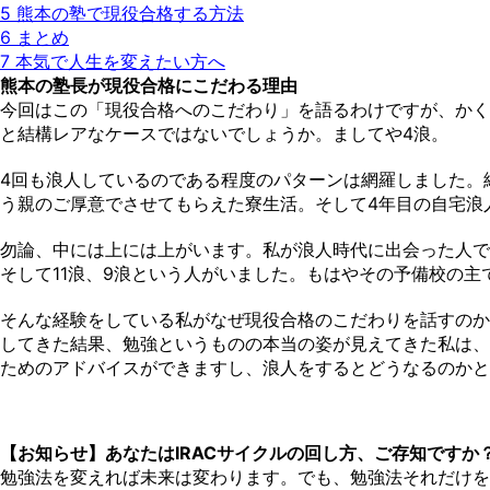
5
熊本の塾で現役合格する方法
6
まとめ
7
本気で人生を変えたい方へ
熊本の塾長が現役合格にこだわる理由
今回はこの「現役合格へのこだわり」を語るわけですが、かく
と結構レアなケースではないでしょうか。ましてや4浪。
4回も浪人しているのである程度のパターンは網羅しました。
う親のご厚意でさせてもらえた寮生活。そして4年目の自宅浪
勿論、中には上には上がいます。私が浪人時代に出会った人で
そして11浪、9浪という人がいました。もはやその予備校の
そんな経験をしている私がなぜ現役合格のこだわりを話すのか
してきた結果、勉強というものの本当の姿が見えてきた私は、
ためのアドバイスができますし、浪人をするとどうなるのかと
【お知らせ】あなたはIRACサイクルの回し方、ご存知ですか
勉強法を変えれば未来は変わります。でも、勉強法それだけを