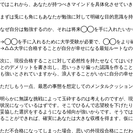
ではこれから、あなたが持つべきマインドを具体化させていき
まずは兎にも角にもあなたが勉強に対して明確な目的意識を持
なぜ自分は勉強するのか、それは将来◯◯を手に入れたいか
→◯◯を手に入れるために大学受験が必要で、◯◯をより確
→△△大学に合格することが自分が幸せになる最短ルートなの
次に、現役合格することに対して必然性を持たせなくてはいけ
とのデメリットを書き出し、思いっきり偏った認識を作ること
も強いとされていますから、浪人することがいかに自分の幸せ
ただしもう一点、最悪の事態を想定してのメンタルクッション
明らかに無謀な挑戦によって玉砕するのは考えものですが、現
状況になっているはずです。そこでひるんで志望校を下げたり
妥協した選択をするようになる傾向が強いからです。そうでは
ることができれば、確実にあなたは大きな収穫を得ます。仮に
ただ不合格になってしまった場合、思いの外現役合格にこだわ