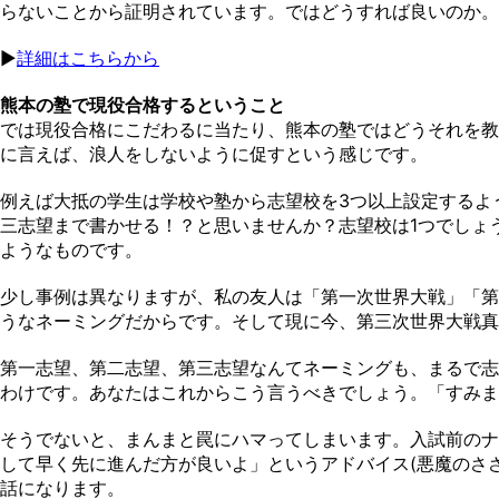
らないことから証明されています。ではどうすれば良いのか。
▶︎
詳細はこちらから
熊本の塾で現役合格するということ
では現役合格にこだわるに当たり、熊本の塾ではどうそれを教
に言えば、浪人をしないように促すという感じです。
例えば大抵の学生は学校や塾から志望校を3つ以上設定するよ
三志望まで書かせる！？と思いませんか？志望校は1つでしょ
ようなものです。
少し事例は異なりますが、私の友人は「第一次世界大戦」「第
うなネーミングだからです。そして現に今、第三次世界大戦真
第一志望、第二志望、第三志望なんてネーミングも、まるで志
わけです。あなたはこれからこう言うべきでしょう。「すみま
そうでないと、まんまと罠にハマってしまいます。入試前のナ
して早く先に進んだ方が良いよ」というアドバイス(悪魔のさ
話になります。