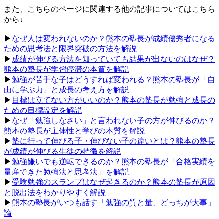
また、こちらのページに関連する他の記事についてはこちら
から↓
▶︎
なぜ人は変われないのか？熊本の塾長が成績優秀者になる
ための思考法と限界突破の方法を解説
▶︎
成績が伸びる方法を知っていても結果が出ないのはなぜ？
熊本の塾長が学習停滞の本質を解説
▶︎
勉強が苦手な子はどうすれば変われる？熊本の塾長が「自
由に学ぶ力」と成長の考え方を解説
▶︎
目標は立てない方がいいのか？熊本の塾長が勉強と成長の
ための目標設定を解説
▶︎
なぜ「勉強しなさい」と言われない子の方が伸びるのか？
熊本の塾長が主体性と学びの本質を解説
▶︎
塾に行って伸びる子・伸びない子の違いとは？熊本の塾長
が成績が伸びる生徒の特徴を解説
▶︎
勉強嫌いでも逆転できるのか？熊本の塾長が「合格実績を
量産できた勉強法と思考法」を解説
▶︎
受験勉強のスランプはなぜ起きるのか？熊本の塾長が原因
と脱出法をわかりやすく解説
▶︎
熊本の塾長がいつも話す「勉強の質と量、どっちが大事」
論