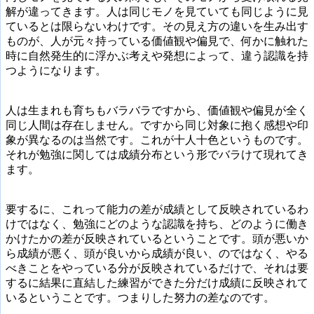
解が違ってきます。人は同じモノを見ていても同じように見
ているとは限らないわけです。その見え方の違いを生み出す
ものが、人が元々持っている価値観や偏見で、何かに触れた
時に自然発生的に浮かぶ考えや発想によって、違う認識を持
つようになります。
人は生まれも育ちもバラバラですから、価値観や偏見が全く
同じ人間は存在しません。ですから同じ対象に抱く感想や印
象が異なるのは当然です。これが十人十色というものです。
それが勉強に関しては成績分布という形でバラけて現れてき
ます。
要するに、これって能力の差が成績として反映されているわ
けではなく、勉強にどのような認識を持ち、どのように働き
かけたかの差が反映されているということです。頭が悪いか
ら成績が悪く、頭が良いから成績が良い、のではなく、やる
べきことをやっている分が反映されているだけで、それは要
するに結果に直結した練習ができた分だけ成績に反映されて
いるということです。つまりした努力の差なのです。