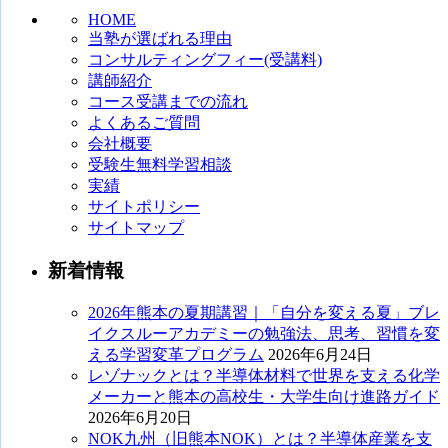
HOME
当塾が選ばれる理由
コンサルティングフィー(受講料)
講師紹介
コース受講までの流れ
よくあるご質問
会社概要
受験生無料学習相談
実績
サイトポリシー
サイトマップ
新着情報
2026年熊本の夏期講習｜「自分を変える夏」ブレ
イクスルーアカデミーの勉強法、思考、習慣を変
える学習変革プログラム
2026年6月24日
レゾナックとは？半導体材料で世界を支える化学
メーカーと熊本の高校生・大学生向け進路ガイド
2026年6月20日
NOK九州（旧熊本NOK）とは？半導体産業を支