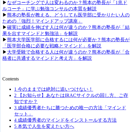
▶︎
なぜコーチングで人は変わるのか？熊本の塾長が「1兆ド
ルコーチ」に学ぶ勉強コンサルの本質を解説
▶︎
熊本の塾長が教える、どうしても医学部に受かりたい人の
ための「強烈！マインドアップ講座」
▶︎
確実に成績を伸ばす人は何が違うのか？熊本の塾長が「結
果を出すマインドと勉強法」を解説
▶︎
熊本大学医学部に合格するには何が必要か？熊本の塾長が
「医学部合格に必要な戦略とマインド」を解説
▶︎
大学受験で合格する人は何が違うのか？熊本の塾長が「合
格者に共通するマインドと考え方」を解説
Contents
1
今のままでは絶対に追いつけない！
2
【お知らせ】あなたはIRACサイクルの回し方、ご存
知ですか？
3
成績優秀者たちに勝つための唯一の方法「マインド
セット」
4
成績優秀者のマインドをインストールする方法
5
本気で人生を変えたい方へ