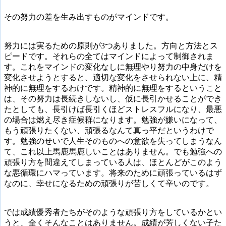
その努力の差を生み出すものがマインドです。
努力には実るための原則が3つありました。方向と方法とス
ピードです。それらの全てはマインドによって制御されま
す。これをマインドの変化なしに無理やり努力の中身だけを
変化させようとすると、適切な変化をさせられない上に、精
神的に無理をするわけです。精神的に無理をするということ
は、その努力は長続きしないし、仮に長引かせることができ
たとしても、長引けば長引くほどストレスフルになり、最悪
の場合は燃え尽き症候群になります。勉強が嫌いになって、
もう頑張りたくない、頑張るなんて真っ平だというわけで
す。勉強のせいで人生そのものへの意欲を失ってしまうなん
て、これ以上馬鹿馬鹿しいことはありません。でも勉強への
頑張り方を間違えてしまっている人は、ほとんどがこのよう
な悪循環にハマっています。将来のために頑張っているはず
なのに、幸せになるための頑張りが苦しくて辛いのです。
では成績優秀者たちがそのような頑張り方をしているかとい
うと、全くそんなことはありません。成績が芳しくない子た