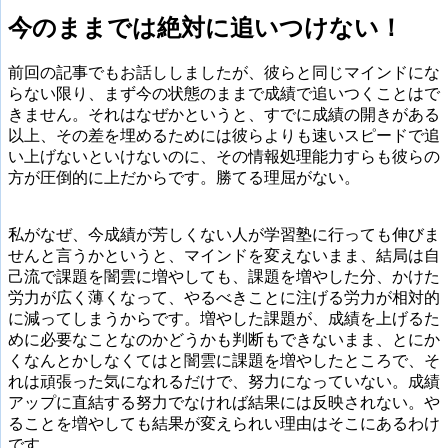
今のままでは絶対に追いつけない！
前回の記事でもお話ししましたが、彼らと同じマインドにな
らない限り、まず今の状態のままで成績で追いつくことはで
きません。それはなぜかというと、すでに成績の開きがある
以上、その差を埋めるためには彼らよりも速いスピードで追
い上げないといけないのに、その情報処理能力すらも彼らの
方が圧倒的に上だからです。勝てる理屈がない。
私がなぜ、今成績が芳しくない人が学習塾に行っても伸びま
せんと言うかというと、マインドを変えないまま、結局は自
己流で課題を闇雲に増やしても、課題を増やした分、かけた
労力が広く薄くなって、やるべきことに注げる労力が相対的
に減ってしまうからです。増やした課題が、成績を上げるた
めに必要なことなのかどうかも判断もできないまま、とにか
くなんとかしなくてはと闇雲に課題を増やしたところで、そ
れは頑張った気になれるだけで、努力になっていない。成績
アップに直結する努力でなければ結果には反映されない。や
ることを増やしても結果が変えられい理由はそこにあるわけ
です。