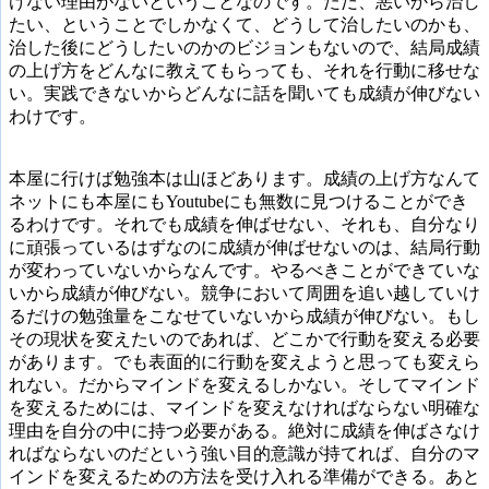
けない理由がないということなのです。ただ、悪いから治し
たい、ということでしかなくて、どうして治したいのかも、
治した後にどうしたいのかのビジョンもないので、結局成績
の上げ方をどんなに教えてもらっても、それを行動に移せな
い。実践できないからどんなに話を聞いても成績が伸びない
わけです。
本屋に行けば勉強本は山ほどあります。成績の上げ方なんて
ネットにも本屋にもYoutubeにも無数に見つけることができ
るわけです。それでも成績を伸ばせない、それも、自分なり
に頑張っているはずなのに成績が伸ばせないのは、結局行動
が変わっていないからなんです。やるべきことができていな
いから成績が伸びない。競争において周囲を追い越していけ
るだけの勉強量をこなせていないから成績が伸びない。もし
その現状を変えたいのであれば、どこかで行動を変える必要
があります。でも表面的に行動を変えようと思っても変えら
れない。だからマインドを変えるしかない。そしてマインド
を変えるためには、マインドを変えなければならない明確な
理由を自分の中に持つ必要がある。絶対に成績を伸ばさなけ
ればならないのだという強い目的意識が持てれば、自分のマ
インドを変えるための方法を受け入れる準備ができる。あと