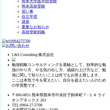
熊本大学医学部受験
熊本高校受験
習い事
自立学習
講座
重要なお知らせ
高校受験戦略
L&S Consulting 株式会社
勉強戦略コンサルティングを基軸として、効率的な勉
強のやり方、やる気の出し方、成績の上げ方など、勉
強に関して知りたいことは何でもお答え致します。
ここは本気で今を変えたい、自分を超えたい人のため
の学習塾です。
〒860-0851 熊本県熊本市中央区子飼本町７−１４ ライ
オンアネックス 202
TEL:0964-27-5708
※水曜日以外 13:00～22:00