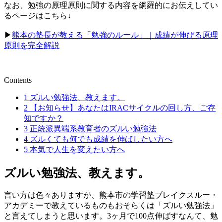
なお、勉強の原理原則に関する内容を網羅的にお伝えしてい
るページはこちら↓
▶︎
熊本の塾長が教える「勉強のルール」｜成績が伸びる原理
原則を完全解説
Contents
1
ズルい勉強法、教えます。
2
【お知らせ】あなたはIRACサイクルの回し方、ご存
知ですか？
3
正統派異端系教育者のズルい勉強法
4
ズルくても何でも成績を伸ばしたい方へ
5
本気で人生を変えたい方へ
ズルい勉強法、教えます。
言い方は色々ありますが、熊本市の学習塾ブレイクスルー・
アカデミーで教えているものもおそらくは「ズルい勉強法」
と言えてしまうと思います。3ヶ月で100点伸ばすなんて、勉