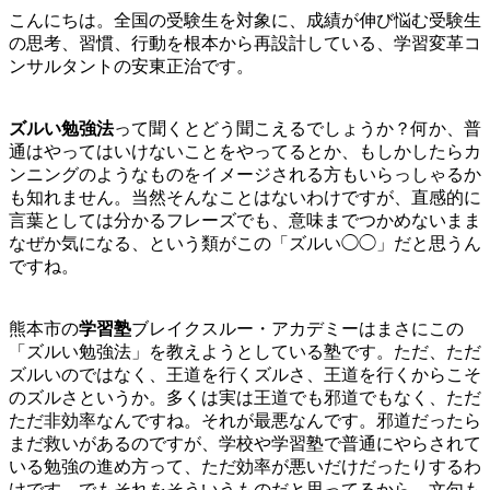
こんにちは。全国の受験生を対象に、成績が伸び悩む受験生
の思考、習慣、行動を根本から再設計している、学習変革コ
ンサルタントの安東正治です。
ズルい勉強法
って聞くとどう聞こえるでしょうか？何か、普
通はやってはいけないことをやってるとか、もしかしたらカ
ンニングのようなものをイメージされる方もいらっしゃるか
も知れません。当然そんなことはないわけですが、直感的に
言葉としては分かるフレーズでも、意味までつかめないまま
なぜか気になる、という類がこの「ズルい◯◯」だと思うん
ですね。
熊本市の
学習塾
ブレイクスルー・アカデミーはまさにこの
「ズルい勉強法」を教えようとしている塾です。ただ、ただ
ズルいのではなく、王道を行くズルさ、王道を行くからこそ
のズルさというか。多くは実は王道でも邪道でもなく、ただ
ただ非効率なんですね。それが最悪なんです。邪道だったら
まだ救いがあるのですが、学校や学習塾で普通にやらされて
いる勉強の進め方って、ただ効率が悪いだけだったりするわ
けです。でもそれをそういうものだと思ってるから、文句も