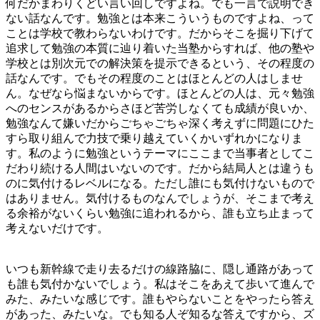
何だかまわりくどい言い回しですよね。でも一言で説明でき
ない話なんです。勉強とは本来こういうものですよね、って
ことは学校で教わらないわけです。だからそこを掘り下げて
追求して勉強の本質に辿り着いた当塾からすれば、他の塾や
学校とは別次元での解決策を提示できるという、その程度の
話なんです。でもその程度のことはほとんどの人はしませ
ん。なぜなら悩まないからです。ほとんどの人は、元々勉強
へのセンスがあるからさほど苦労しなくても成績が良いか、
勉強なんて嫌いだからごちゃごちゃ深く考えずに問題にひた
すら取り組んで力技で乗り越えていくかいずれかになりま
す。私のように勉強というテーマにここまで当事者としてこ
だわり続ける人間はいないのです。だから結局人とは違うも
のに気付けるレベルになる。ただし誰にも気付けないもので
はありません。気付けるものなんでしょうが、そこまで考え
る余裕がないくらい勉強に追われるから、誰も立ち止まって
考えないだけです。
いつも新幹線で走り去るだけの線路脇に、隠し通路があって
も誰も気付かないでしょう。私はそこをあえて歩いて進んで
みた、みたいな感じです。誰もやらないことをやったら答え
があった、みたいな。でも知る人ぞ知るな答えですから、ズ