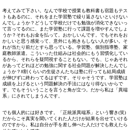
考えてみて下さい。なんで学校で授業も教科書も宿題もテス
トもあるのに、それをまた学習塾で繰り返さないといけない
んでしょうか？どうして学校だけでも勉強が消化できないっ
て言ってるのに、また学習塾に行って課題を増やすんでしょ
うか？それもお金を払って。おかしいんです。でもそれをお
かしいと思う感覚って、意外にも抱きもしない人が多い。そ
れが当たり前だとすら思っている。学習塾、個別指導塾、家
庭教師派遣。こういった仕組みは社会的にもう習慣化してい
るから、それらを疑問視することもない。でも、じゃあそれ
があってどれほどの勉強に関する社会問題が解決したんでし
ょうか？8割くらいの生徒さんたちは塾に行っても結局成績
が伸びずに終わってるはずです。そりゃそうです。学習塾は
成績を上げるという問題解決の手法にはなり得ないからで
す。でもそういうことを言うと角が立つ。だから私は「異端
系」にされてしまうんです。
でも個人的には好きです。「正統派異端系」という響き(笑)
だからこそ真実を聞いてくれた人だけが結果を出せていける
のですから。私は自分が手を差し伸べた人だけでも救えたら