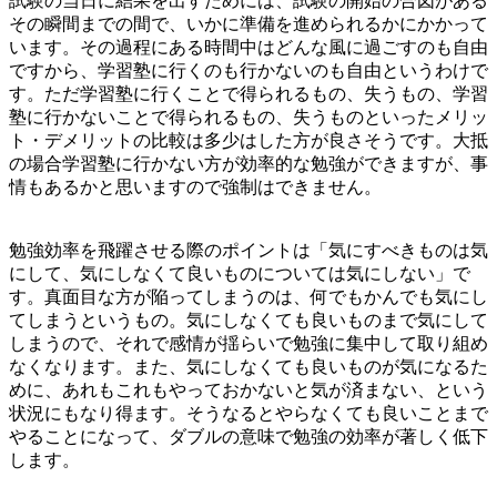
試験の当日に結果を出すためには、試験の開始の合図がある
その瞬間までの間で、いかに準備を進められるかにかかって
います。その過程にある時間中はどんな風に過ごすのも自由
ですから、学習塾に行くのも行かないのも自由というわけで
す。ただ学習塾に行くことで得られるもの、失うもの、学習
塾に行かないことで得られるもの、失うものといったメリッ
ト・デメリットの比較は多少はした方が良さそうです。大抵
の場合学習塾に行かない方が効率的な勉強ができますが、事
情もあるかと思いますので強制はできません。
勉強効率を飛躍させる際のポイントは「気にすべきものは気
にして、気にしなくて良いものについては気にしない」で
す。真面目な方が陥ってしまうのは、何でもかんでも気にし
てしまうというもの。気にしなくても良いものまで気にして
しまうので、それで感情が揺らいで勉強に集中して取り組め
なくなります。また、気にしなくても良いものが気になるた
めに、あれもこれもやっておかないと気が済まない、という
状況にもなり得ます。そうなるとやらなくても良いことまで
やることになって、ダブルの意味で勉強の効率が著しく低下
します。