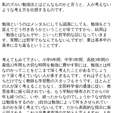
私のズルい勉強法とはどんなものかと言うと、人が考えない
ような考え方を伝授するものです。
勉強というのはメンタルにしても認識にしても、勉強をどう
捉えてどう付き合うかということが全てですから、結局は
「勉強とはなんぞや」といった哲学的な話になっていきま
す。実際には哲学でもなんでもないんですが、要は基本中の
基本に立ち返るということです。
考えてもみて下さい。小学6年間、中学3年間、高校3年間の
最低12年間も大切な時間を勉強に費やす割には、勉強とは何
なのかってことをどこまで深く考えたことがあるでしょう
か？深く考えていない人が多すぎるんです。それは子どもた
ちだけでなく教師も学習塾のスタッフもそうです。ほとんど
の人が深く考えることもなく、文部科学省の通達に従い、教
育改革に振り回されている。もう学制が発布されてから150
年も経つのに、いや、経ったからなのでしょうか？なぜ自分
は勉強をするのか、j自分は勉強によって何をさせられてい
るのかを深く考えていないんです。だから表面的な指示に振
り回される。これは当事者意識の欠如とも言えますが、人生