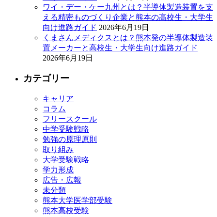
ワイ・デー・ケー九州とは？半導体製造装置を支
える精密ものづくり企業と熊本の高校生・大学生
向け進路ガイド
2026年6月19日
くまさんメディクスとは？熊本発の半導体製造装
置メーカーと高校生・大学生向け進路ガイド
2026年6月19日
カテゴリー
キャリア
コラム
フリースクール
中学受験戦略
勉強の原理原則
取り組み
大学受験戦略
学力形成
広告・広報
未分類
熊本大学医学部受験
熊本高校受験