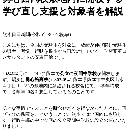
学び直し支援と対象者を解説
熊本日日新聞(令和5年8/16の記事)
こんにちは。全国の受験生を対象に、成績が伸び悩む受験生
の思考、習慣、行動を根本から再設計している、学習変革コ
ンサルタントの安東正治です。
2024年4月に、ついに熊本で
公立
の
夜間中学校
が開校しま
す。場所は
勇心館高校
(〒862-0941 熊本県熊本市中央区出水
４丁目１−２)の敷地内に新設される校舎にて。3学年構成
で、各学年20名を想定しているとのことです。
様々な事情で学ぶことを断念せざるを得なかった方々に、再
び学びの保障を、ということで、熊本では全国的にも珍し
く、行政主導の中で今回の公立夜間中学校の設立の運びとな
りました。