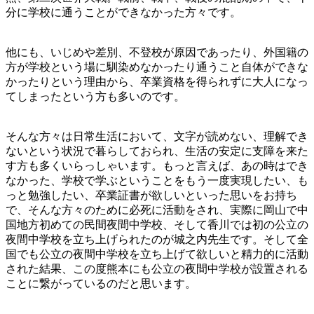
分に学校に通うことができなかった方々です。
他にも、いじめや差別、不登校が原因であったり、外国籍の
方が学校という場に馴染めなかったり通うこと自体ができな
かったりという理由から、卒業資格を得られずに大人になっ
てしまったという方も多いのです。
そんな方々は日常生活において、文字が読めない、理解でき
ないという状況で暮らしておられ、生活の安定に支障を来た
す方も多くいらっしゃいます。もっと言えば、あの時はでき
なかった、学校で学ぶということをもう一度実現したい、も
っと勉強したい、卒業証書が欲しいといった思いをお持ち
で、そんな方々のために必死に活動をされ、実際に岡山で中
国地方初めての民間夜間中学校、そして香川では初の公立の
夜間中学校を立ち上げられたのが城之内先生です。そして全
国でも公立の夜間中学校を立ち上げて欲しいと精力的に活動
された結果、この度熊本にも公立の夜間中学校が設置される
ことに繋がっているのだと思います。