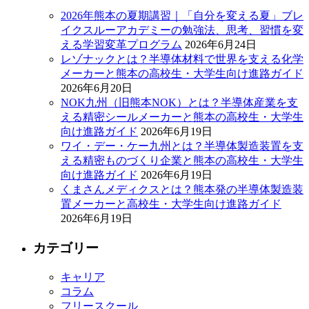
2026年熊本の夏期講習｜「自分を変える夏」ブレ
イクスルーアカデミーの勉強法、思考、習慣を変
える学習変革プログラム
2026年6月24日
レゾナックとは？半導体材料で世界を支える化学
メーカーと熊本の高校生・大学生向け進路ガイド
2026年6月20日
NOK九州（旧熊本NOK）とは？半導体産業を支
える精密シールメーカーと熊本の高校生・大学生
向け進路ガイド
2026年6月19日
ワイ・デー・ケー九州とは？半導体製造装置を支
える精密ものづくり企業と熊本の高校生・大学生
向け進路ガイド
2026年6月19日
くまさんメディクスとは？熊本発の半導体製造装
置メーカーと高校生・大学生向け進路ガイド
2026年6月19日
カテゴリー
キャリア
コラム
フリースクール