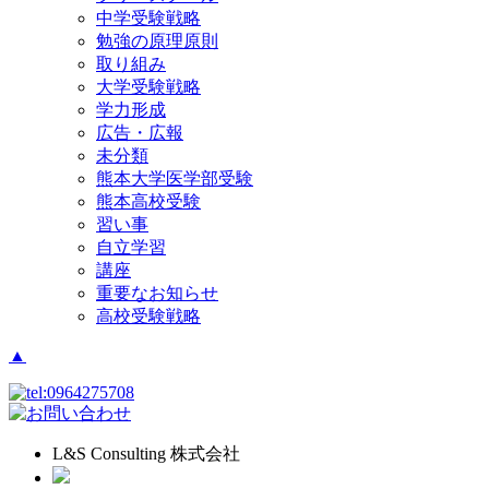
中学受験戦略
勉強の原理原則
取り組み
大学受験戦略
学力形成
広告・広報
未分類
熊本大学医学部受験
熊本高校受験
習い事
自立学習
講座
重要なお知らせ
高校受験戦略
▲
L&S Consulting 株式会社