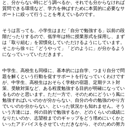
と、分からない時にどう調べるか、それでも分からなければ
質問できる環境など、学力を伸ばすために本質的に必要なサ
ポートに絞って行うことを考えているのです。
そうは言っても、小学生はまだ「自分で勉強する」以前の段
階だったりするので、低学年は特に授業形式を採用し、まず
は「取り組む」を習慣化していただけるようにしています。
そこから徐々に「どうやって」「どのように」が分かるよう
になっていっていただきます。
中学生、高校生も同様に、基本的には自学、つまり自分で問
題を解くという行動を促すサポートを行なっていくわけです
が、中学生、高校生はおそらく学校の宿題、定期テスト対
策、受験対策など、ある程度勉強する目的が明確になってい
るものかと思います。ただ一方で、そのためにどういう風に
勉強すればいいのかが分からない、自分の今の勉強のやり方
でいいのか分からない、といった状況かも知れません。そう
いう方達には、何の目的で勉強するか、どのくらいの成績に
なりたいのか、志望校までのギャップをどう埋めにいくかと
いったアドバイスをさせていただきながら、そのための努力