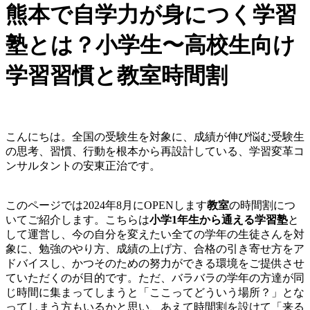
熊本で自学力が身につく学習
塾とは？小学生〜高校生向け
学習習慣と教室時間割
こんにちは。全国の受験生を対象に、成績が伸び悩む受験生
の思考、習慣、行動を根本から再設計している、学習変革コ
ンサルタントの安東正治です。
このページでは2024年8月にOPENします
教室
の時間割につ
いてご紹介します。こちらは
小学1年生から通える学習塾
と
して運営し、今の自分を変えたい全ての学年の生徒さんを対
象に、勉強のやり方、成績の上げ方、合格の引き寄せ方をア
ドバイスし、かつそのための努力ができる環境をご提供させ
ていただくのが目的です。ただ、バラバラの学年の方達が同
じ時間に集まってしまうと「ここってどういう場所？」とな
ってしまう方もいるかと思い、あえて時間割を設けて「来る