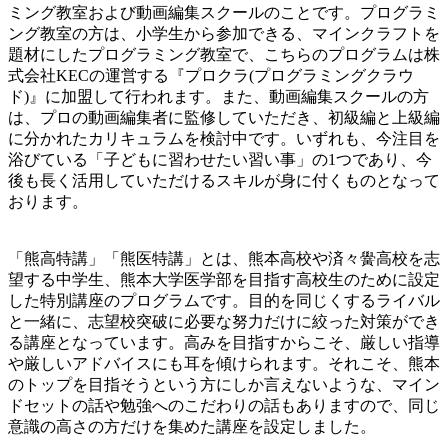
ミング教室および動画編集スクールのことです。プログラミ
ング教室の方は、小学生から参加できる、マインクラフトを
題材にしたプログラミング教室で、こちらのプログラムは株
式会社KECの運営する『プロクラ(プログラミングクラウ
ド)』に加盟して行われます。また、動画編集スクールの方
は、プロの動画編集者に監修していただき、初級編と上級編
に分かれたカリキュラムを検討中です。いずれも、今注目を
浴びている「子どもに習わせたい習い事」の1つであり、今
後も長く活用していただけるスキルが身に付くものとなって
おります。
「熊高特講」「熊医特講」とは、熊本高校や済々黌高校を志
望する中学生、熊本大学医学部を目指す高校生のために設定
した特別講座のプログラムです。目的を同じくするライバル
と一緒に、志望校突破に必要な努力だけに絞った対策ができ
る講座となっています。高みを目指すからこそ、厳しい指導
や厳しいアドバイスにも耳を傾けられます。それこそ、熊本
のトップを目指そうという方にしか言えないような、マイン
ドセットの話や勉強へのこだわりの話もありますので、同じ
意識の高さの方だけを集めた講座を設定しました。