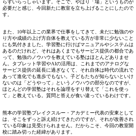
らずいらっしゃいます。そこで、やはり「場」というものが
必要だと感じ、今回新たに教室を立ち上げることにしたので
す。
また、10年以上この業界で仕事をしてきて、未だに勉強のや
り方や成績の上げ方自体を教えている方が非常に少ないこと
にも気付きました。学習塾に行けばマニュアルやシステムは
あるのだけれど、それはあくまでもサービス提供の都合であ
って、勉強のノウハウを教えている塾はほとんどありませ
ん。タブレット学習やAIの活用は、これまでのアナログな
サービス提供の延長に過ぎなくて、それ自体は時代の流れで
あって進化でも進歩でもない。子どもたちが知らないといけ
ないのは「どうやって」というノウハウの部分なのですが、
ほとんどの学習塾はそれを論理をすり替えて「これを使っ
て」と教えている。質問と答えが食い違っているわけです。
熊本の学習塾ブレイクスルー・アカデミー代表の安東として
は、そこをずっと訴え続けてきたのですが、それが改善され
ている印象は見受けられません。だからこそ、今回の教室開
校に踏み切った経緯があります。