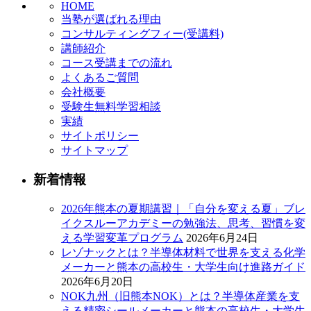
HOME
当塾が選ばれる理由
コンサルティングフィー(受講料)
講師紹介
コース受講までの流れ
よくあるご質問
会社概要
受験生無料学習相談
実績
サイトポリシー
サイトマップ
新着情報
2026年熊本の夏期講習｜「自分を変える夏」ブレ
イクスルーアカデミーの勉強法、思考、習慣を変
える学習変革プログラム
2026年6月24日
レゾナックとは？半導体材料で世界を支える化学
メーカーと熊本の高校生・大学生向け進路ガイド
2026年6月20日
NOK九州（旧熊本NOK）とは？半導体産業を支
える精密シールメーカーと熊本の高校生・大学生