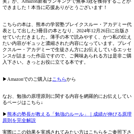
実』が、Amazon新着ランキングで無事3冠を獲得することが
できました！本当に応援ありがとうございます！
こちらの本は、熊本の学習塾ブレイクスルー・アカデミー代
表として出した3冊目の本となり、2024年12月26日に出版さ
せていただきました。薄手の本で読みやすく、かつ私の伝え
たい内容がギュッと濃縮された内容になっています。ブレイ
クスルー・アカデミーで生徒さん方にお伝えしているエッセ
ンスが詰まった作品ですので、ご興味あられる方は是非ご購
入下さい。きっとお役に立てる本です。
▶︎Amazonでのご購入は
こちら
から
なお、勉強の原理原則に関する内容を網羅的にお伝えしてい
るページはこちら↓
▶︎
熊本の塾長が教える「勉強のルール」｜成績が伸びる原理
原則を完全解説
実際にこの効果を実感されてみたい方はこちらをご参照下さ