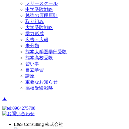
フリースクール
中学受験戦略
勉強の原理原則
取り組み
大学受験戦略
学力形成
広告・広報
未分類
熊本大学医学部受験
熊本高校受験
習い事
自立学習
講座
重要なお知らせ
高校受験戦略
▲
L&S Consulting 株式会社