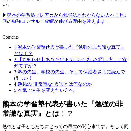
い↓
▶︎
熊本の学習塾ブレアカから勉強法がわからない人へ！月1
回の勉強コンサルで成績が伸びる理由を教えます
Contents
1
熊本の学習塾代表が書いた『勉強の非常識な真実』
とは！？
2
【お知らせ】あなたはIRACサイクルの回し方、ご存
知ですか？
3
塾の先生、学校の先生、そして保護者さまに読んで
ほしい！
4
勉強の”非常識な”真実とは何なのか
5
本気で人生を変えたい方へ
熊本の学習塾代表が書いた『勉強の非
常識な真実』とは！？
勉強とは子どもたちにとっての最大の関心事です。そして同