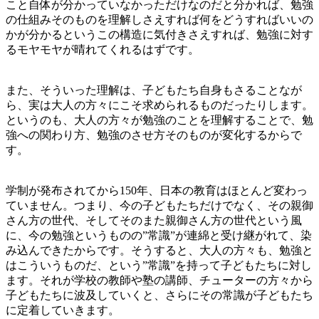
こと自体が分かっていなかっただけなのだと分かれば、勉強
の仕組みそのものを理解しさえすれば何をどうすればいいの
かが分かるというこの構造に気付きさえすれば、勉強に対す
るモヤモヤが晴れてくれるはずです。
また、そういった理解は、子どもたち自身もさることなが
ら、実は大人の方々にこそ求められるものだったりします。
というのも、大人の方々が勉強のことを理解することで、勉
強への関わり方、勉強のさせ方そのものが変化するからで
す。
学制が発布されてから150年、日本の教育はほとんど変わっ
ていません。つまり、今の子どもたちだけでなく、その親御
さん方の世代、そしてそのまた親御さん方の世代という風
に、今の勉強というものの”常識”が連綿と受け継がれて、染
み込んできたからです。そうすると、大人の方々も、勉強と
はこういうものだ、という”常識”を持って子どもたちに対し
ます。それが学校の教師や塾の講師、チューターの方々から
子どもたちに波及していくと、さらにその常識が子どもたち
に定着していきます。