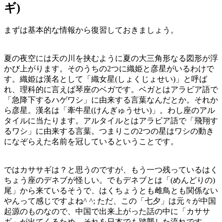
ギ)
まずは基本的な情報から復習しておきましょう。
夏の夜空には天の川を挟むように夏の大三角形なる図形が浮
かび上がります。そのうちの2つに織姫と彦星がいるわけで
す。織姫は漢名として「織女星(しょくじょせい)」と呼ば
れ、理科的に言えば琴座のベガです。ベガとはアラビア語で
「急降下するハゲワシ」に由来する言葉なんだとか。それか
ら彦星。漢名は「牽牛星(けんぎゅうせい)」。わし座のアル
タイルに当たります。アルタイルとはアラビア語で「飛翔す
るワシ」に由来する言葉。つまりこの2つの星はワシの動き
になぞらえた名前を冠しているということです。
ではカササギは？と思うのですが、もう一つ残っているはく
ちょう座のデネブが怪しい。でもデネブとは「(めんどりの)
尾」から来ているそうで、はくちょうとも雌鳥とも関係ない
やんって感じですよね^ ^; ただ、この「七夕」は元々が中国
起源のものなので、中国で出来上がった話の中に「カササ
ギ」が出てくるため、それを日本でも踏襲した流れです。