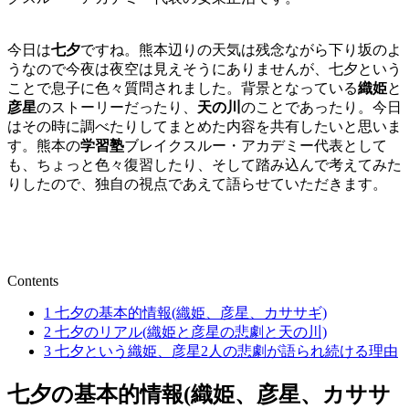
今日は
七夕
ですね。熊本辺りの天気は残念ながら下り坂のよ
うなので今夜は夜空は見えそうにありませんが、七夕という
ことで息子に色々質問されました。背景となっている
織姫
と
彦星
のストーリーだったり、
天の川
のことであったり。今日
はその時に調べたりしてまとめた内容を共有したいと思いま
す。熊本の
学習塾
ブレイクスルー・アカデミー代表として
も、ちょっと色々復習したり、そして踏み込んで考えてみた
りしたので、独自の視点であえて語らせていただきます。
Contents
1
七夕の基本的情報(織姫、彦星、カササギ)
2
七夕のリアル(織姫と彦星の悲劇と天の川)
3
七夕という織姫、彦星2人の悲劇が語られ続ける理由
七夕の基本的情報(織姫、彦星、カササ