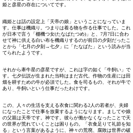
姫と彦星の存在についてです。
織姫とは話の設定上「天帝の娘」ということになっていま
す。仕事は機織り。つまりは着る物を作る仕事でした。これ
が日本で言う「棚機つ女(たなばたつめ)」と、7月7日に合わ
せて神に供える白い布を機織りするのが前日の夕刻だったこ
とから「七月の夕刻→七夕」に「たなばた」という読みが当
てられたようです。
それから牽牛星の彦星ですが、これは字の如く「牛飼い」で
す。七夕伝説が生まれた当時はまだ古代。作物の生産には田
畑を耕すための牛が必須でした。食を司るもの、それが牛で
あり、牛飼いという仕事だったわけです。
この、人々の生活を支える衣食に関わる2人の若者が、夫婦
になったことで仕事を放棄するようになります。ましてや娘
の父親は天帝です。神です。彼らが働かなくなったことで天
の世界が荒れていくことは困りもの。「衣食足りて礼節を知
る」という言葉があるように、神々の荒廃、腐敗は世界の破