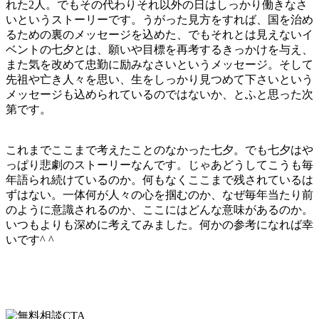
れた2人。でもその代わりそれ以外の日はしっかり働きなさ
いというストーリーです。うがった見方をすれば、国を治め
るための裏のメッセージを込めた、でもそれとは見えないイ
ベントの七夕とは、願いや目標を再考するきっかけを与え、
また気を改めて忠勤に励みなさいというメッセージ。そして
先祖や亡き人々を思い、生をしっかり見つめて下さいという
メッセージも込められているのではないか、とふと思った次
第です。
これまでここまで考えたことのなかった七夕。でも七夕はや
っぱり悲劇のストーリーなんです。じゃあどうしてこうも毎
年語られ続けているのか。何もなくここまで残されているは
ずはない。一体何が人々の心を掴むのか、なぜ毎年当たり前
のように意識されるのか、ここにはどんな意味があるのか。
いつもよりも深めに考えてみました。何かの参考になれば幸
いです^ ^