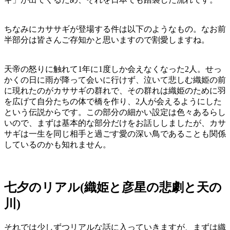
ちなみにカササギが登場する件は以下のようなもの。なお前
半部分は皆さんご存知かと思いますので割愛しますね。
天帝の怒りに触れて1年に1度しか会えなくなった2人。せっ
かくの日に雨が降って会いに行けず、泣いて悲しむ織姫の前
に現れたのがカササギの群れで、その群れは織姫のために羽
を広げて自分たちの体で橋を作り、2人が会えるようにした
という伝説からです。この部分の細かい設定は色々あるらし
いので、まずは基本的な部分だけをお話ししましたが、カサ
サギは一生を同じ相手と過ごす愛の深い鳥であることも関係
しているのかも知れません。
七夕のリアル(織姫と彦星の悲劇と天の
川)
それでは少しずつリアルな話に入っていきますが、まずは織