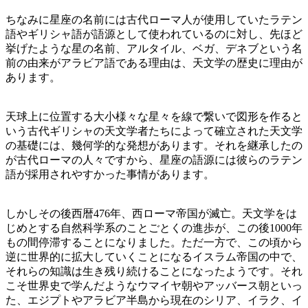
ちなみに星座の名前には古代ローマ人が使用していたラテン
語やギリシャ語が語源として使われているのに対し、先ほど
挙げたような星の名前、アルタイル、ベガ、デネブという名
前の由来がアラビア語である理由は、天文学の歴史に理由が
あります。
天球上に位置する大小様々な星々を線で繋いで図形を作ると
いう古代ギリシャの天文学者たちによって確立された天文学
の基礎には、幾何学的な発想があります。それを継承したの
が古代ローマの人々ですから、星座の語源には彼らのラテン
語が採用されやすかった事情があります。
しかしその後西暦476年、西ローマ帝国が滅亡。天文学をは
じめとする自然科学系のことごとくの進歩が、この後1000年
もの間停滞することになりました。ただ一方で、この頃から
逆に世界的に拡大していくことになるイスラム帝国の中で、
それらの知識は生き残り続けることになったようです。それ
こそ世界史で学んだようなウマイヤ朝やアッバース朝といっ
た、エジプトやアラビア半島から現在のシリア、イラク、イ