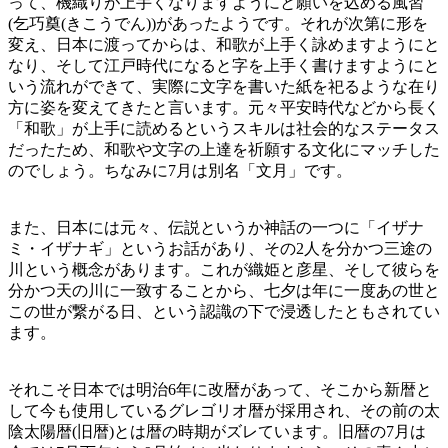
って、機織りが上手くなりますようにと願いを込める風習
(乞巧奠(きこうでん))があったようです。それが次第に形を
変え、日本に渡ってからは、和歌が上手く詠めますようにと
なり、そして江戸時代になると字を上手く書けますようにと
いう流れができて、実際に文字を書いた紙を祀るような在り
方に姿を変えてきたと言います。元々平安時代などから長く
「和歌」が上手に読めるというスキルは社会的なステータス
だったため、和歌や文字の上達を祈願する文化にマッチした
のでしょう。ちなみに7月は別名「文月」です。
また、日本には元々、伝説というか神話の一つに「イザナ
ミ・イザナギ」というお話があり、その2人を分かつ三途の
川という概念があります。これが織姫と彦星、そして彼らを
分かつ天の川に一致することから、七夕は年に一度あの世と
この世が繋がる日、という認識の下で浸透したともされてい
ます。
それこそ日本では明治6年に改暦があって、そこから新暦と
して今も使用しているグレゴリオ暦が採用され、その前の太
陰太陽暦(旧暦)とは暦の時期がズレています。旧暦の7月は