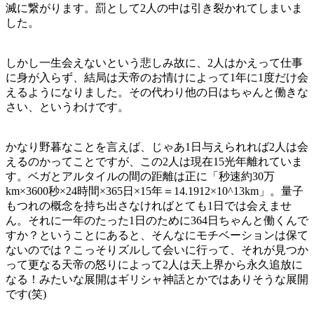
滅に繋がります。罰として2人の中は引き裂かれてしまいま
した。
しかし一生会えないという悲しみ故に、2人はかえって仕事
に身が入らず、結局は天帝のお情けによって1年に1度だけ会
えるようになりました。その代わり他の日はちゃんと働きな
さい、というわけです。
かなり野暮なことを言えば、じゃあ1日与えられれば2人は会
えるのかってことですが、この2人は現在15光年離れていま
す。ベガとアルタイルの間の距離は正に「秒速約30万
km×3600秒×24時間×365日×15年＝14.1912×10^13km」。量子
もつれの概念を持ち出さなければとても1日では会えませ
ん。それに一年のたった1日のために364日ちゃんと働くんで
すか？ということにあると、そんなにモチベーションは保て
ないのでは？こっそりズルして会いに行って、それが見つか
って更なる天帝の怒りによって2人は天上界から永久追放に
なる！みたいな展開はギリシャ神話とかではありそうな展開
です(笑)