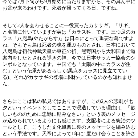
今では7月下旬から9月始めに当たりますから、その真ん中に
お盆が来るわけです。死者が帰ってくる日、ですね。
そして2人を会わせることに一役買ったカササギ。「サギ」
と名前に付いていますが実は「カラス科」です。三つ足のカ
ラス「八咫烏(やたがらす)」は日本にとって重要な鳥ですよ
ね。そもそも鳥は死者の魂を運ぶものとされ、日本において
八咫烏は初代神武天皇の東征の折、熊野国から大和国まで道
案内をしたとされる導きの神。今では日本サッカー協会のシ
ンボルとなっています。中国でも「太陽の中にカラスが住
む」という伝承があるらしく(黒点をカラスに見立ててい
る)、それがカササギの登場に関わっているのかも知れませ
ん。
さらにここは私の私見ではありますが、この2人の悲劇が七
夕というイベントとしてここまで浸透している理由は、「欲
しいもののために忠勤に励みなさい」という裏のメッセージ
が込められているようにも感じます。支配者による統治のツ
ールとして、こうした文化風習に裏のメッセージを編み込む
という手法です。天帝によって1年に1度だけ会うことを許さ