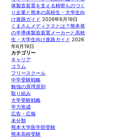
体製造装置を支える精密ものづく
り企業と熊本の高校生・大学生向
け進路ガイド
2026年6月19日
くまさんメディクスとは？熊本発
の半導体製造装置メーカーと高校
生・大学生向け進路ガイド
2026
年6月19日
カテゴリー
キャリア
コラム
フリースクール
中学受験戦略
勉強の原理原則
取り組み
大学受験戦略
学力形成
広告・広報
未分類
熊本大学医学部受験
熊本高校受験