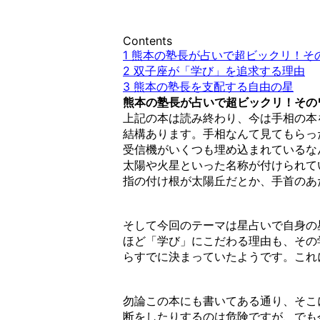
Contents
1
熊本の塾長が占いで超ビックリ！そ
2
双子座が「学び」を追求する理由
3
熊本の塾長を支配する自由の星
熊本の塾長が占いで超ビックリ！その
上記の本は読み終わり、今は手相の本
結構あります。手相なんて見てもらっ
受信機がいくつも埋め込まれているな
太陽や火星といった名称が付けられて
指の付け根が太陽丘だとか、手首のあ
そして今回のテーマは星占いで自身の
ほど「学び」にこだわる理由も、その
らすでに決まっていたようです。これ
勿論この本にも書いてある通り、そこ
断をしたりするのは危険ですが、でも