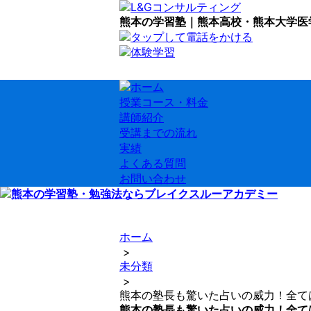
熊本の学習塾｜熊本高校・熊本大学医
授業コース・料金
講師紹介
受講までの流れ
実績
よくある質問
お問い合わせ
ホーム
>
未分類
>
熊本の塾長も驚いた占いの威力！全て
熊本の塾長も驚いた占いの威力！全て