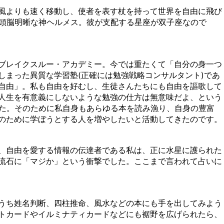
風よりも速く移動し、使者を表す杖を持って世界を自由に飛び
も頭脳明晰な神ヘルメス。彼が支配する星座が双子座なので
ブレイクスルー・アカデミー。今では重たくて「自分の身一つ
しまった異質な学習塾(正確には勉強戦略コンサルタント)であ
自由」。私も自由を好むし、生徒さんたちにも自由を謳歌して
人生を有意義にしないような勉強の仕方は無意味だよ、という
した。そのために私自身もあらゆる本を読み漁り、自身の豊富
のために学ぼうとする人を増やしたいと活動してきたのです。
、自由を愛する情報の伝達者である私は、正に水星に護られた
流石に「マジか」という衝撃でした。ここまで言われて占いに
うち姓名判断、四柱推命、風水などの本にも手を出してみよう
トカードやイルミナティカードなどにも裾野を広げられたら、