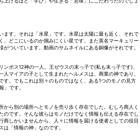
ち上げるほど「学び」や生きる「意味」にこだわったのでしょ
います。それは「水星」です。水星は太陽に最も近く、それで
く、どこにいるのか掴みにくい星です。また英名マーキュリー
様がついています。動画のサムネイルにある銅像がそれです。
ンポス12神の一人。王ゼウスの末っ子で(私も末っ子です)、
一人マイアの子として生まれたヘルメスは、商業の神であり、
です。でもこれは別々のものではなく、ある1つのモノの見方
情報」です。
所から別の場所へとモノを売り歩く存在でした。むしろ商人く
たのです。そんな彼らはモノだけでなく情報も伝える存在でし
行商しかいませんから、人々に情報を届ける使者としての役目
スは「情報の神」なのです。