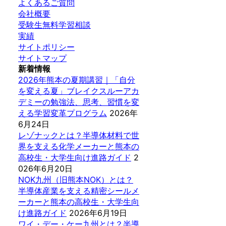
よくあるご質問
会社概要
受験生無料学習相談
実績
サイトポリシー
サイトマップ
新着情報
2026年熊本の夏期講習｜「自分
を変える夏」ブレイクスルーアカ
デミーの勉強法、思考、習慣を変
える学習変革プログラム
2026年
6月24日
レゾナックとは？半導体材料で世
界を支える化学メーカーと熊本の
高校生・大学生向け進路ガイド
2
026年6月20日
NOK九州（旧熊本NOK）とは？
半導体産業を支える精密シールメ
ーカーと熊本の高校生・大学生向
け進路ガイド
2026年6月19日
ワイ・デー・ケー九州とは？半導