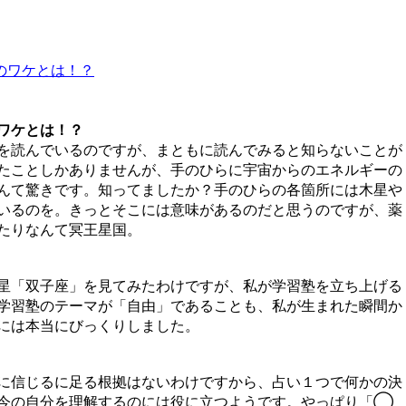
のワケとは！？
ワケとは！？
を読んでいるのですが、まともに読んでみると知らないことが
たことしかありませんが、手のひらに宇宙からのエネルギーの
んて驚きです。知ってましたか？手のひらの各箇所には木星や
いるのを。きっとそこには意味があるのだと思うのですが、薬
たりなんて冥王星国。
星「双子座」を見てみたわけですが、私が学習塾を立ち上げる
学習塾のテーマが「自由」であることも、私が生まれた瞬間か
には本当にびっくりしました。
に信じるに足る根拠はないわけですから、占い１つで何かの決
今の自分を理解するのには役に立つようです。やっぱり「◯