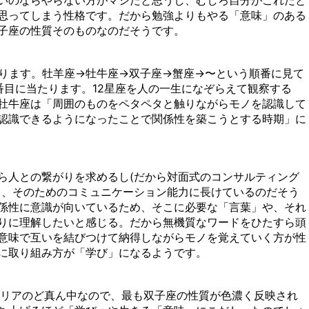
いのならやらない方がマシだと思うし、むしろ自分がこれだと
思ってしまう性格です。だから勉強よりもやる「意味」のある
子座の性質そのものなのだそうです。
まります。牡羊座→牡牛座→双子座→蟹座→〜という順番に見て
番目に当たります。12星座を人の一生になぞらえて観察する
牡牛座は「周囲のものをペタペタと触りながらモノを認識して
認識できるようになったことで関係性を築こうとする時期」に
ら人との繋がりを求めるし(だから対面式のコンサルティング
)、そのためのコミュニケーション能力に長けているのだそう
係性に意識が向いているため、そこに必要な「言葉」や、それ
りに理解したいと感じる。だから無機質なワードをひたすら頭
意味で互いを結びつけて納得しながらモノを覚えていく方が性
に取り組み方が「学び」になるようです。
エリアのど真ん中なので、最も双子座の性質が色濃く反映され