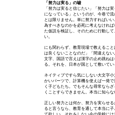
「努力は実る」の嘘
「努力は実ると信じたい」「努力は実
になっている」というのが、今巷で流
とは限りません。単に努力すればいい
為すべきなのかを必死に考えなければ
た仮説を検証し、そのために行動して
い。
にも関わらず、教育現場で教えること
は良くないことなのだ」「間違えない
文字、国語で言えば漢字の止め跳ねは
る。それを、日本が国として敷いてい
ネイティブですら気にしない大文字小
かいパーツで、計算機を使えば一発で
く子どもたち。でもそんな尋常ならざ
くことすらできません。本当に知らな
正しい努力とは何か、努力を実らせる
ると言うなら、教育を通して本当に子
て欲しい。それをしない今の学校には