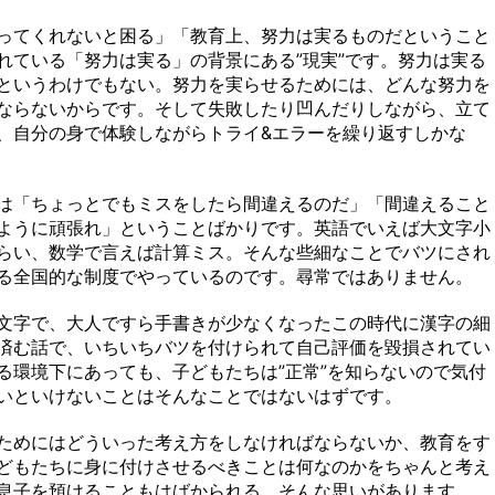
ってくれないと困る」「教育上、努力は実るものだということ
れている「努力は実る」の背景にある”現実”です。努力は実る
というわけでもない。努力を実らせるためには、どんな努力を
ならないからです。そして失敗したり凹んだりしながら、立て
、自分の身で体験しながらトライ&エラーを繰り返すしかな
は「ちょっとでもミスをしたら間違えるのだ」「間違えること
ように頑張れ」ということばかりです。英語でいえば大文字小
らい、数学で言えば計算ミス。そんな些細なことでバツにされ
る全国的な制度でやっているのです。尋常ではありません。
文字で、大人ですら手書きが少なくなったこの時代に漢字の細
済む話で、いちいちバツを付けられて自己評価を毀損されてい
る環境下にあっても、子どもたちは”正常”を知らないので気付
いといけないことはそんなことではないはずです。
ためにはどういった考え方をしなければならないか、教育をす
どもたちに身に付けさせるべきことは何なのかをちゃんと考え
息子を預けることもはばかられる。そんな思いがあります。