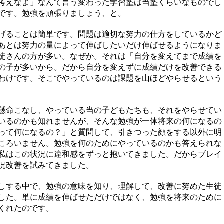
考えなよ」なんて言う変わった学習塾は当塾くらいなものでし
です。勉強を頑張りましょう、と。
げることは簡単です。問題は適切な努力の仕方をしているかど
あとは努力の量によって伸ばしたいだけ伸ばせるようになりま
徒さんの方が多い。なぜか。それは「自分を変えてまで成績を
の子が多いから。だから自分を変えずに成績だけを改善できる
わけです。そこでやっているのは課題を山ほどやらせるという
懸命こなし、やっている当の子どもたちも、それをやらせてい
いるのかも知れませんが、そんな勉強が一体将来の何になるの
って何になるの？」と質問して、引きつった顔をする以外に明
ころいません。勉強を何のためにやっているのかも答えられな
私はこの状況に違和感をずっと抱いてきました。だからブレイ
況改善を試みてきました。
しする中で、勉強の意味を知り、理解して、改善に努めた生徒
した。単に成績を伸ばせただけではなく、勉強を将来のために
くれたのです。