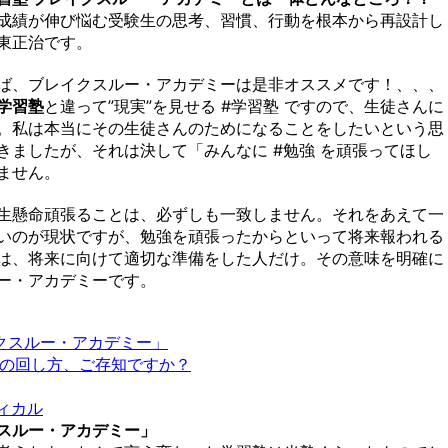
成績が伸び悩む受験生の思考、習慣、行動を根本から再設計し
東正治です。
ば、ブレイクスルー・アカデミーは是非オススメです！、、、
学習塾
と違って”現実”を見せる #学習塾 ですので、生徒さんに
。私は本当にその生徒さんのためになることをしたいという思
きましたが、それは決して「みんなに #勉強 を頑張ってほし
ません。
生懸命頑張ることは、必ずしも一致しません。それをあえて一
いのが現状ですが、勉強を頑張ったからといって将来報われる
は、将来に向けて適切な準備をした人だけ。その意味を明確に
ー・アカデミーです。
クスルー・アカデミー」
ルの回し方、ご存知ですか？
ィカル
スルー・アカデミー」