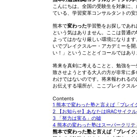
こんにちは。全国の受験生を対象に、
ている、学習変革コンサルタントの安
熊本で
変わった
学習塾をお探しであれ
という気はありません。ここは普通の
よってはかなり厳しい環境になります
いでブレイクスルー・アカデミーを開
い！」ということとイコールではあり
将来を真剣に考えることと、勉強を一
致させようとする大人の方が非常に多
わけではないのです。将来報われるの
お伝えする場所が、ここブレイクスル
Contents
1
熊本で変わった塾と言えば「ブレイ
2
【お知らせ】あなたはIRACサイク
3
「努力は実る」の嘘
4
熊本の変わった塾はスーパークリテ
熊本で変わった塾と言えば「ブレイク