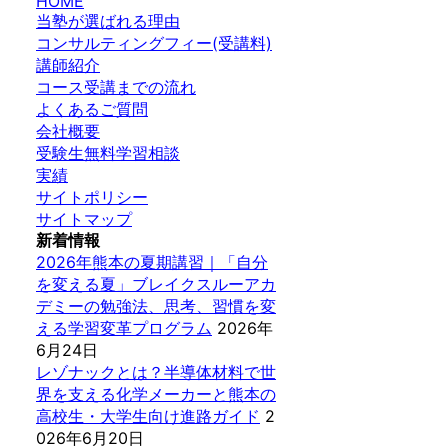
HOME
当塾が選ばれる理由
コンサルティングフィー(受講料)
講師紹介
コース受講までの流れ
よくあるご質問
会社概要
受験生無料学習相談
実績
サイトポリシー
サイトマップ
新着情報
2026年熊本の夏期講習｜「自分
を変える夏」ブレイクスルーアカ
デミーの勉強法、思考、習慣を変
える学習変革プログラム
2026年
6月24日
レゾナックとは？半導体材料で世
界を支える化学メーカーと熊本の
高校生・大学生向け進路ガイド
2
026年6月20日