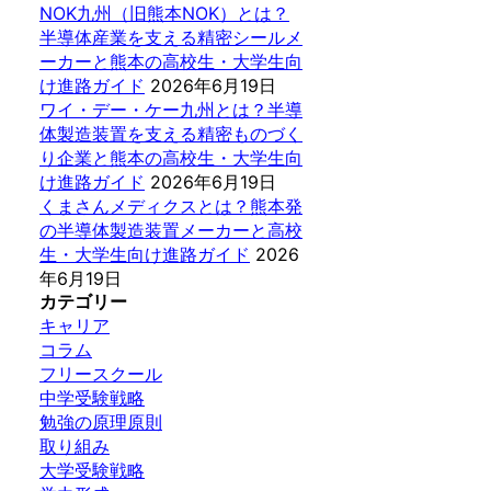
NOK九州（旧熊本NOK）とは？
半導体産業を支える精密シールメ
ーカーと熊本の高校生・大学生向
け進路ガイド
2026年6月19日
ワイ・デー・ケー九州とは？半導
体製造装置を支える精密ものづく
り企業と熊本の高校生・大学生向
け進路ガイド
2026年6月19日
くまさんメディクスとは？熊本発
の半導体製造装置メーカーと高校
生・大学生向け進路ガイド
2026
年6月19日
カテゴリー
キャリア
コラム
フリースクール
中学受験戦略
勉強の原理原則
取り組み
大学受験戦略