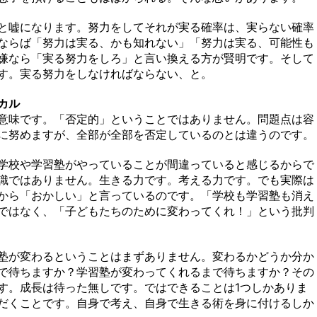
と嘘になります。努力をしてそれが実る確率は、実らない確率
ならば「努力は実る、かも知れない」「努力は実る、可能性も
嫌なら「実る努力をしろ」と言い換える方が賢明です。そして
す。実る努力をしなければならない、と。
カル
意味です。「否定的」ということではありません。問題点は容
に努めますが、全部が全部を否定しているのとは違うのです。
学校や学習塾がやっていることが間違っていると感じるからで
識ではありません。生きる力です。考える力です。でも実際は
から「おかしい」と言っているのです。「学校も学習塾も消え
ではなく、「子どもたちのために変わってくれ！」という批判
塾が変わるということはまずありません。変わるかどうか分か
で待ちますか？学習塾が変わってくれるまで待ちますか？その
す。成長は待った無しです。ではできることは1つしかありま
だくことです。自身で考え、自身で生きる術を身に付けるしか