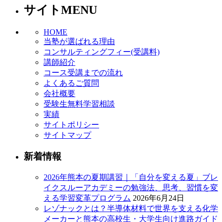
サイトMENU
HOME
当塾が選ばれる理由
コンサルティングフィー(受講料)
講師紹介
コース受講までの流れ
よくあるご質問
会社概要
受験生無料学習相談
実績
サイトポリシー
サイトマップ
新着情報
2026年熊本の夏期講習｜「自分を変える夏」ブレ
イクスルーアカデミーの勉強法、思考、習慣を変
える学習変革プログラム
2026年6月24日
レゾナックとは？半導体材料で世界を支える化学
メーカーと熊本の高校生・大学生向け進路ガイド