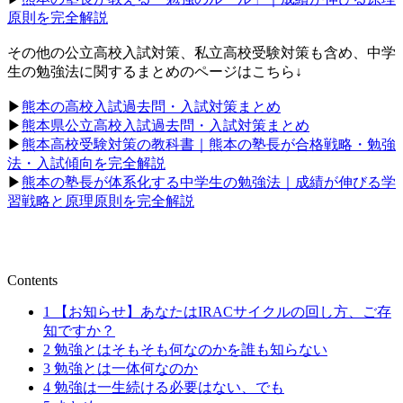
原則を完全解説
その他の公立高校入試対策、私立高校受験対策も含め、中学
生の勉強法に関するまとめのページはこちら↓
▶︎
熊本の高校入試過去問・入試対策まとめ
▶︎
熊本県公立高校入試過去問・入試対策まとめ
▶︎
熊本高校受験対策の教科書｜熊本の塾長が合格戦略・勉強
法・入試傾向を完全解説
▶︎
熊本の塾長が体系化する中学生の勉強法｜成績が伸びる学
習戦略と原理原則を完全解説
Contents
1
【お知らせ】あなたはIRACサイクルの回し方、ご存
知ですか？
2
勉強とはそもそも何なのかを誰も知らない
3
勉強とは一体何なのか
4
勉強は一生続ける必要はない、でも