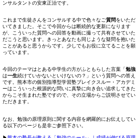
ンサルタントの安東正治です。
これまで生徒さんをコンサルする中で色々なご
質問
をいただ
いてきました。そこで今回からは断続的な更新になります
が、こういった質問への回答を動画に撮って共有させていた
だこうと思います。きっとあなたも同じような疑問を抱いた
ことがあると思うからです。少しでもお役に立てることを願
っています。
今回のテーマはとある中学生の方がふともらした言葉「
勉強
は
一生
続けていかないといけないの？」という質問への答え
です。熊本市の個別指導型学習塾ブレイクスルー・アカデミ
ーはこういった根源的な問いに真摯に向き合い追求してきた
からこそ生まれた塾ですので、その立場からご説明させてい
ただきます。
なお、勉強の原理原則に関する内容を網羅的にお伝えしてい
る以下のページも是非ご参照下さい。
▶︎
熊本の塾長が教える「勉強のルール」｜成績が伸びる原理