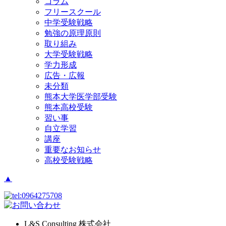
コラム
フリースクール
中学受験戦略
勉強の原理原則
取り組み
大学受験戦略
学力形成
広告・広報
未分類
熊本大学医学部受験
熊本高校受験
習い事
自立学習
講座
重要なお知らせ
高校受験戦略
▲
L&S Consulting 株式会社