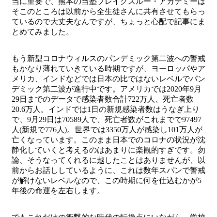
当に重要で、熊本の当塾ブレイクスルー・アカデミーは
そこのところは以前から全生徒さんに共有させてもらっ
ているので大丈夫なんですが、ちょっと心配で記事にま
とめてみました。
もう新型コロナウィルスのパンデミック第二波への警戒
もかなり薄れていきている時期ですが、ヨーロッパやア
メリカ、インドなどでは日本の比ではないレベルでパン
デミック第二波が進行中です。アメリカでは2020年9月
29日までのデータで感染者数合計722万人、死亡者数
20.6万人。インドでは1日の新規感染者数はうなぎ上り
で、9月29日は70589人で、死亡者数がこれまでで97497
人(新規で776人)。世界では3350万人が感染し101万人が
亡くなっています。このまま日本でのコロナの状況が沈
静化していくと考えるのはあまりに楽観的すぎです。勿
論、そうなってくれるに越したことはありませんが、以
前からお話ししているように、これは数年スパンで警戒
が解けないレベルなので、この時期に何を仕込むかが5
年後の命運を左右します。