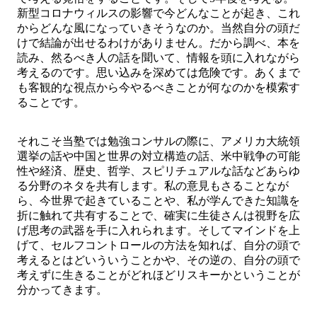
新型コロナウィルスの影響で今どんなことが起き、これ
からどんな風になっていきそうなのか。当然自分の頭だ
けで結論が出せるわけがありません。だから調べ、本を
読み、然るべき人の話を聞いて、情報を頭に入れながら
考えるのです。思い込みを深めては危険です。あくまで
も客観的な視点から今やるべきことが何なのかを模索す
ることです。
それこそ当塾では勉強コンサルの際に、アメリカ大統領
選挙の話や中国と世界の対立構造の話、米中戦争の可能
性や経済、歴史、哲学、スピリチュアルな話などあらゆ
る分野のネタを共有します。私の意見もさることなが
ら、今世界で起きていることや、私が学んできた知識を
折に触れて共有することで、確実に生徒さんは視野を広
げ思考の武器を手に入れられます。そしてマインドを上
げて、セルフコントロールの方法を知れば、自分の頭で
考えるとはどいういうことかや、その逆の、自分の頭で
考えずに生きることがどれほどリスキーかということが
分かってきます。