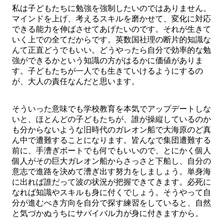
私は子どもたちに勉強を強制したいのではありません。
マインドを上げ、考えるスキルを磨かせて、変化に対応
できる能力を伸ばさせてあげたいのです。それが生きて
いく上での全てだからです。英数国社理の断片的知識な
んて正直どうでもいい。どうやったら自分で効率的な勉
強ができるかという知識の方がはるかに価値がありま
す。子どもたちが一人でも生きていけるようにするの
が、大人の責任なんだと思います。
そういった意味でも学校教育を本気でアップデートしな
いと、ほとんどの子どもたちが、誰が操縦しているのか
も分からないような旧時代のガレオン船で大海原のど真
ん中で遭難することになります。皆んなで集団遭難する
前に、手漕ぎボートでも何でもいいので、とにかく個人
個人がその巨大ガレオン船からさっさと下船し、自分の
意志で進路を決めて漕ぎ出す努力をしましょう。単身海
に出れば誰だって波の状況が把握できてきます。必死に
なれば知識やスキルも身に付くでしょう。そうやって自
分が進むべき方向を自分で探す練習をしていると、自然
と気づかぬうちにサバイバル力が身に付きますから。