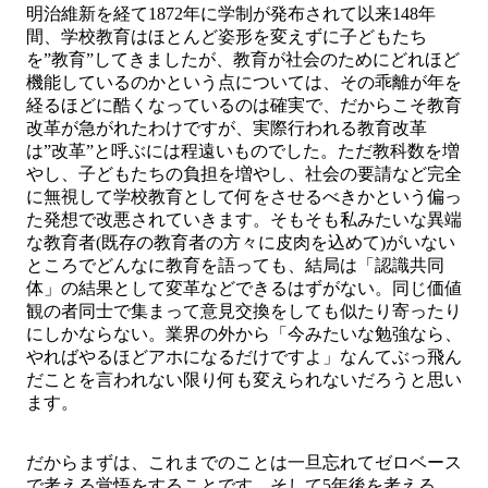
明治維新を経て1872年に学制が発布されて以来148年
間、学校教育はほとんど姿形を変えずに子どもたち
を”教育”してきましたが、教育が社会のためにどれほど
機能しているのかという点については、その乖離が年を
経るほどに酷くなっているのは確実で、だからこそ教育
改革が急がれたわけですが、実際行われる教育改革
は”改革”と呼ぶには程遠いものでした。ただ教科数を増
やし、子どもたちの負担を増やし、社会の要請など完全
に無視して学校教育として何をさせるべきかという偏っ
た発想で改悪されていきます。そもそも私みたいな異端
な教育者(既存の教育者の方々に皮肉を込めて)がいない
ところでどんなに教育を語っても、結局は「認識共同
体」の結果として変革などできるはずがない。同じ価値
観の者同士で集まって意見交換をしても似たり寄ったり
にしかならない。業界の外から「今みたいな勉強なら、
やればやるほどアホになるだけですよ」なんてぶっ飛ん
だことを言われない限り何も変えられないだろうと思い
ます。
だからまずは、これまでのことは一旦忘れてゼロベース
で考える覚悟をすることです。そして5年後を考える。