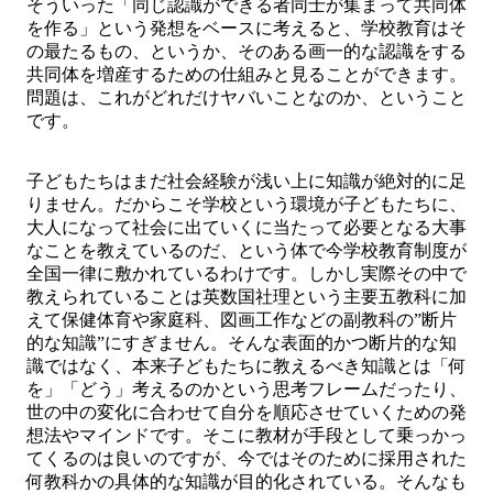
そういった「同じ認識ができる者同士が集まって共同体
を作る」という発想をベースに考えると、学校教育はそ
の最たるもの、というか、そのある画一的な認識をする
共同体を増産するための仕組みと見ることができます。
問題は、これがどれだけヤバいことなのか、ということ
です。
子どもたちはまだ社会経験が浅い上に知識が絶対的に足
りません。だからこそ学校という環境が子どもたちに、
大人になって社会に出ていくに当たって必要となる大事
なことを教えているのだ、という体で今学校教育制度が
全国一律に敷かれているわけです。しかし実際その中で
教えられていることは英数国社理という主要五教科に加
えて保健体育や家庭科、図画工作などの副教科の”断片
的な知識”にすぎません。そんな表面的かつ断片的な知
識ではなく、本来子どもたちに教えるべき知識とは「何
を」「どう」考えるのかという思考フレームだったり、
世の中の変化に合わせて自分を順応させていくための発
想法やマインドです。そこに教材が手段として乗っかっ
てくるのは良いのですが、今ではそのために採用された
何教科かの具体的な知識が目的化されている。そんなも