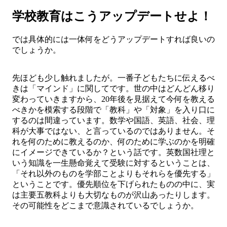
学校教育はこうアップデートせよ！
では具体的には一体何をどうアップデートすれば良いの
でしょうか。
先ほども少し触れましたが。一番子どもたちに伝えるべ
きは「マインド」に関してです。世の中はどんどん移り
変わっていきますから、20年後を見据えて今何を教える
べきかを模索する段階で「教科」や「対象」を入り口に
するのは間違っています。数学や国語、英語、社会、理
科が大事ではない、と言っているのではありません。そ
れを何のために教えるのか、何のために学ぶのかを明確
にイメージできているか？という話です。英数国社理と
いう知識を一生懸命覚えて受験に対するということは、
「それ以外のものを学部ことよりもそれらを優先する」
ということです。優先順位を下げられたものの中に、実
は主要五教科よりも大切なものが沢山あったりします。
その可能性をどこまで意識されているでしょうか。