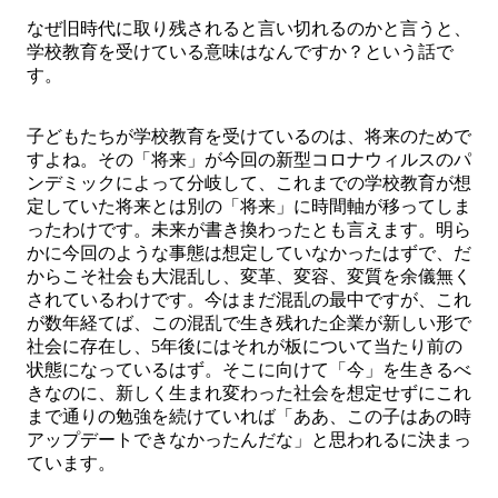
なぜ旧時代に取り残されると言い切れるのかと言うと、
学校教育を受けている意味はなんですか？という話で
す。
子どもたちが学校教育を受けているのは、将来のためで
すよね。その「将来」が今回の新型コロナウィルスのパ
ンデミックによって分岐して、これまでの学校教育が想
定していた将来とは別の「将来」に時間軸が移ってしま
ったわけです。未来が書き換わったとも言えます。明ら
かに今回のような事態は想定していなかったはずで、だ
からこそ社会も大混乱し、変革、変容、変質を余儀無く
されているわけです。今はまだ混乱の最中ですが、これ
が数年経てば、この混乱で生き残れた企業が新しい形で
社会に存在し、5年後にはそれが板について当たり前の
状態になっているはず。そこに向けて「今」を生きるべ
きなのに、新しく生まれ変わった社会を想定せずにこれ
まで通りの勉強を続けていれば「ああ、この子はあの時
アップデートできなかったんだな」と思われるに決まっ
ています。