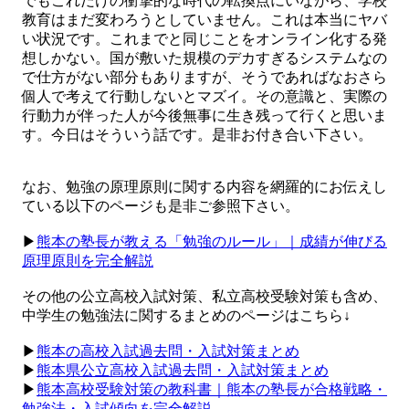
でもこれだけの衝撃的な時代の転換点にいながら、学校
教育はまだ変わろうとしていません。これは本当にヤバ
い状況です。これまでと同じことをオンライン化する発
想しかない。国が敷いた規模のデカすぎるシステムなの
で仕方がない部分もありますが、そうであればなおさら
個人で考えて行動しないとマズイ。その意識と、実際の
行動力が伴った人が今後無事に生き残って行くと思いま
す。今日はそういう話です。是非お付き合い下さい。
なお、勉強の原理原則に関する内容を網羅的にお伝えし
ている以下のページも是非ご参照下さい。
▶︎
熊本の塾長が教える「勉強のルール」｜成績が伸びる
原理原則を完全解説
その他の公立高校入試対策、私立高校受験対策も含め、
中学生の勉強法に関するまとめのページはこちら↓
▶︎
熊本の高校入試過去問・入試対策まとめ
▶︎
熊本県公立高校入試過去問・入試対策まとめ
▶︎
熊本高校受験対策の教科書｜熊本の塾長が合格戦略・
勉強法・入試傾向を完全解説