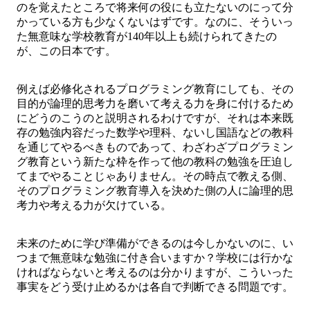
のを覚えたところで将来何の役にも立たないのにって分
かっている方も少なくないはずです。なのに、そういっ
た無意味な学校教育が140年以上も続けられてきたの
が、この日本です。
例えば必修化されるプログラミング教育にしても、その
目的が論理的思考力を磨いて考える力を身に付けるため
にどうのこうのと説明されるわけですが、それは本来既
存の勉強内容だった数学や理科、ないし国語などの教科
を通じてやるべきものであって、わざわざプログラミン
グ教育という新たな枠を作って他の教科の勉強を圧迫し
てまでやることじゃありません。その時点で教える側、
そのプログラミング教育導入を決めた側の人に論理的思
考力や考える力が欠けている。
未来のために学び準備ができるのは今しかないのに、い
つまで無意味な勉強に付き合いますか？学校には行かな
ければならないと考えるのは分かりますが、こういった
事実をどう受け止めるかは各自で判断できる問題です。