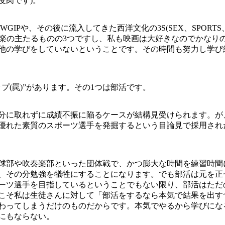
皮肉です)。
IPや、その後に流入してきた西洋文化の3S(SEX、SPORTS、
娯楽の主たるものの3つですし、私も映画は大好きなのでかなり
他の学びをしていないということです。その時間も努力し学び
プ(罠)”があります。その1つは部活です。
分に取れずに成績不振に陥るケースが結構見受けられます。が
優れた素質のスポーツ選手を発掘するという目論見で採用され
球部や吹奏楽部といった団体戦で、かつ膨大な時間を練習時間
、その分勉強を犠牲にすることになります。でも部活は元を正
ーツ選手を目指しているということでもない限り、部活はただ
こそ私は生徒さんに対して「部活をするなら本気で結果を出す
わってしまうだけのものだからです。本気でやるから学びにな
にもならない。