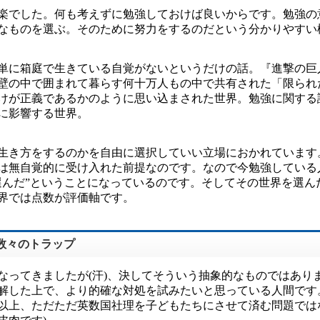
楽でした。何も考えずに勉強しておけば良いからです。勉強の
なものを選ぶ。そのために努力をするのだという分かりやすい
単に箱庭で生きている自覚がないというだけの話。『進撃の巨
壁の中で囲まれて暮らす何十万人もの中で共有された「限られ
けが正義であるかのように思い込まされた世界。勉強に関する
に影響する世界。
生き方をするのかを自由に選択していい立場におかれています
は無自覚的に受け入れた前提なのです。なので今勉強している
選んだ”ということになっているのです。そしてその世界を選ん
界では点数が評価軸です。
数々のトラップ
なってきましたが(汗)、決してそういう抽象的なものではあり
解した上で、より的確な対処を試みたいと思っている人間です
以上、ただただ英数国社理を子どもたちにさせて済む問題では