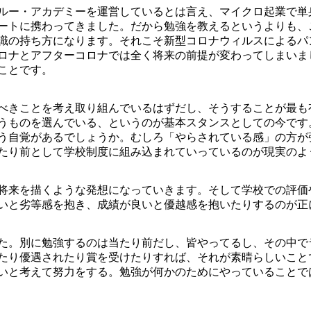
ルー・アカデミーを運営しているとは言え、マイクロ起業で単
ートに携わってきました。だから勉強を教えるというよりも、
識の持ち方になります。それこそ新型コロナウィルスによるパ
ロナとアフターコロナでは全く将来の前提が変わってしまいま
ことです。
べきことを考え取り組んでいるはずだし、そうすることが最も
うものを選んでいる、というのが基本スタンスとしての今です
う自覚があるでしょうか。むしろ「やらされている感」の方が
たり前として学校制度に組み込まれていっているのが現実のよ
将来を描くような発想になっていきます。そして学校での評価
いと劣等感を抱き、成績が良いと優越感を抱いたりするのが正
た。別に勉強するのは当たり前だし、皆やってるし、その中で
たり優遇されたり賞を受けたりすれば、それが素晴らしいこと
いと考えて努力をする。勉強が何かのためにやっていることで