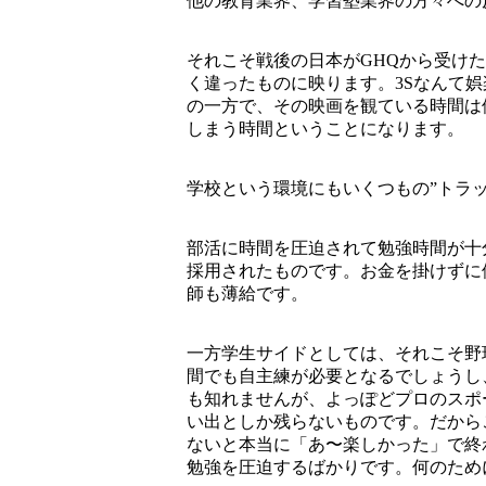
他の教育業界、学習塾業界の方々への
それこそ戦後の日本がGHQから受けたWG
く違ったものに映ります。3Sなんて
の一方で、その映画を観ている時間は
しまう時間ということになります。
学校という環境にもいくつもの”トラッ
部活に時間を圧迫されて勉強時間が十
採用されたものです。お金を掛けずに
師も薄給です。
一方学生サイドとしては、それこそ野
間でも自主練が必要となるでしょうし
も知れませんが、よっぽどプロのスポ
い出としか残らないものです。だから
ないと本当に「あ〜楽しかった」で終
勉強を圧迫するばかりです。何のため