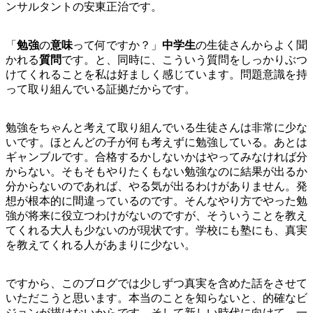
ンサルタントの安東正治です。
「
勉強
の
意味
って何ですか？」
中学生
の生徒さんからよく聞
かれる
質問
です。と、同時に、こういう質問をしっかりぶつ
けてくれることを私は好ましく感じています。問題意識を持
って取り組んでいる証拠だからです。
勉強をちゃんと考えて取り組んでいる生徒さんは非常に少な
いです。ほとんどの子が何も考えずに勉強している。あとは
ギャンブルです。合格するかしないかはやってみなければ分
からない。そもそもやりたくもない勉強なのに結果が出るか
分からないのであれば、やる気が出るわけがありません。発
想が根本的に間違っているのです。そんなやり方でやった勉
強が将来に役立つわけがないのですが、そういうことを教え
てくれる大人も少ないのが現状です。学校にも塾にも、真実
を教えてくれる人があまりに少ない。
ですから、このブログでは少しずつ真実を含めた話をさせて
いただこうと思います。本当のことを知らないと、的確なビ
ジョンが描けないからです。そして新しい時代に向けて、一