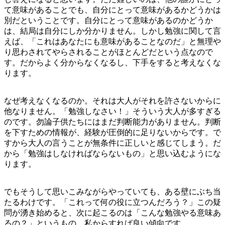
て意味があることでも、自分にとって意味があるかどうかは
別だということです。自分にとって意味があるのかどうか
は、結局は自分にしか分かりません。しかし勉強に関して言
えば、「これはあなたにも意味があることなのだ」と無理や
り思わされてやらされることがほとんどだという点なので
す。だからよく分からなくなるし、下手をすると考えなくな
ります。
なぜ考えなくなるのか。それは大人がそれを許さないからに
他なりません。「勉強しなさい！」そういう大人が多すぎる
のです。勿論子供たちにはまだ判断能力がありません。判断
を下すための情報が、経験が圧倒的に足りないからです。で
すから大人の言うことが無条件に正しいと感じてしまう。だ
から「勉強はしなければならないもの」と思い込むようにな
ります。
でもそうして思いこみながらやっていても、ある壁にぶち当
たるわけです。「これって何の役に立つんだろう？」この疑
問が湧き始めると、次に起こるのは「こんな勉強やる意味あ
るの？」というもの。私からすれば良い傾向です。