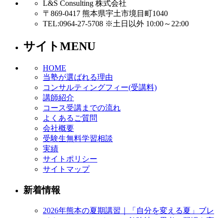
L&S Consulting 株式会社
〒869-0417 熊本県宇土市境目町1040
TEL:0964-27-5708 ※土日以外 10:00～22:00
サイトMENU
HOME
当塾が選ばれる理由
コンサルティングフィー(受講料)
講師紹介
コース受講までの流れ
よくあるご質問
会社概要
受験生無料学習相談
実績
サイトポリシー
サイトマップ
新着情報
2026年熊本の夏期講習｜「自分を変える夏」ブレ