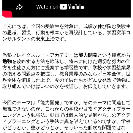
こんにちは。全国の受験生を対象に、成績が伸び悩む受験生
の思考、習慣、行動を根本から再設計している、学習変革コ
ンサルタントの安東正治です。
当塾ブレイクスルー・アカデミーは
能力開発
という観点から
勉強
を攻略する方法を吟味し、将来に向けた適切な努力の仕
方を生徒さん方にご提案する学習塾です。学校や学習塾業界
の抱える問題点を把握し、教育業界のみならず日本全体、世
界全体を俯瞰した上で、今の子供たちがどんな発想で勉強に
取り組んでいけばいいのかを検証し、お伝えしていきます。
今回のテーマは「能力開発」ですが、そのテーマに関連して
無視できないのが、これからの学校が目指すアクティブラー
ニングという勉強法。動画では個人的な見解からこのアクテ
ィブラーニングという手法に異を唱えているのですが、学校
がどうとか、塾がどうとか、そういった低次な問題ではな