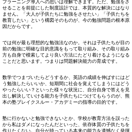
ブラーニング導入への思いは理解できます。ただ、勉強をさ
せることを前提にした制度設計では、本質的な解決にはなり
ません。「大人が子供たちに勉強をさせたい」「子供たちを
教育したい」という構図そのものが、今の勉強問題の根本原
因だからです。
では何が最も理想的な勉強法なのか。それは子供たちが目の
前の勉強に明確な目的意識をもって取り組み、その取り組み
方も自身で模索してより良い方法にたどり着けるようになる
ことだと思います。つまりは問題解決能力の育成です。
数学でつまづいたらどうするか、英語の成績を伸ばすにはど
う勉強したらいいか、短期間に社会を覚えてしまうにはどう
やったらいい？といった様々な状況に、自分自身で答えを見
出し解決していける能力を子供たちにつけてもらうのが、熊
本の塾ブレイクスルー・アカデミーの指導の目的です。
塾に行かないと勉強できないとか、学校が教育方法を誤った
から私はダメになったんだといった、依存体質の子供たちを
作りたくない。自分が持っている本来の能力を遺憾なく発揮