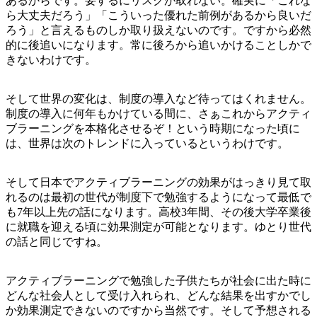
あるからです。要するにリスクが取れない。確実に「これな
ら大丈夫だろう」「こういった優れた前例があるから良いだ
ろう」と言えるものしか取り扱えないのです。ですから必然
的に後追いになります。常に後ろから追いかけることしかで
きないわけです。
そして世界の変化は、制度の導入など待ってはくれません。
制度の導入に何年もかけている間に、さぁこれからアクティ
ブラーニングを本格化させるぞ！という時期になった頃に
は、世界は次のトレンドに入っているというわけです。
そして日本でアクティブラーニングの効果がはっきり見て取
れるのは最初の世代が制度下で勉強するようになって最低で
も7年以上先の話になります。高校3年間、その後大学卒業後
に就職を迎える頃に効果測定が可能となります。ゆとり世代
の話と同じですね。
アクティブラーニングで勉強した子供たちが社会に出た時に
どんな社会人として受け入れられ、どんな結果を出すかでし
か効果測定できないのですから当然です。そして予想される