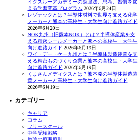
イクスルーアカデミーの勉強法、思考、習慣を変
える学習変革プログラム
2026年6月24日
レゾナックとは？半導体材料で世界を支える化学
メーカーと熊本の高校生・大学生向け進路ガイド
2026年6月20日
NOK九州（旧熊本NOK）とは？半導体産業を支
える精密シールメーカーと熊本の高校生・大学生
向け進路ガイド
2026年6月19日
ワイ・デー・ケー九州とは？半導体製造装置を支
える精密ものづくり企業と熊本の高校生・大学生
向け進路ガイド
2026年6月19日
くまさんメディクスとは？熊本発の半導体製造装
置メーカーと高校生・大学生向け進路ガイド
2026年6月19日
カテゴリー
キャリア
コラム
フリースクール
中学受験戦略
勉強の原理原則