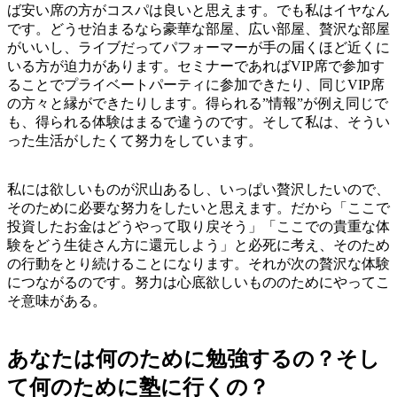
ば安い席の方がコスパは良いと思えます。でも私はイヤなん
です。どうせ泊まるなら豪華な部屋、広い部屋、贅沢な部屋
がいいし、ライブだってパフォーマーが手の届くほど近くに
いる方が迫力があります。セミナーであればVIP席で参加す
ることでプライベートパーティに参加できたり、同じVIP席
の方々と縁ができたりします。得られる”情報”が例え同じで
も、得られる体験はまるで違うのです。そして私は、そうい
った生活がしたくて努力をしています。
私には欲しいものが沢山あるし、いっぱい贅沢したいので、
そのために必要な努力をしたいと思えます。だから「ここで
投資したお金はどうやって取り戻そう」「ここでの貴重な体
験をどう生徒さん方に還元しよう」と必死に考え、そのため
の行動をとり続けることになります。それが次の贅沢な体験
につながるのです。努力は心底欲しいもののためにやってこ
そ意味がある。
あなたは何のために勉強するの？そし
て何のために塾に行くの？