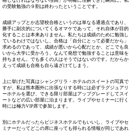
格しなければならない理由」が明確に理解できた瞬間に、私
の受験勉強の９割は終わったということです。
成績アップとか志望校合格というのは単なる通過点であり、
勝手に副次的についてくるオマケであって、それ自体が目的
化することは本来ありません。私たちは成績のために勉強し
ているわけではないし、合格は「自分にとって必要だから」
求めるのであって、成績が悪いから心配だとか、どこでも良
いから大学に受かろう、なんて発想で勉強することは意味を
持ちません。でも多くの人はそうではないのです。だからか
えって成績も合格も自ら遠ざけてしまう。
上に挙げた写真はシャングリラ・ホテルのスイートの写真で
すが、私は熊本圏外に出張なりする時には必ずラグジュアリ
ーホテルを選び、できる限り部屋はアップグレードしてスイ
ートなどの広い部屋に泊まります。ライブやセミナーに行く
時には極力VIP席で参加します。
別にホテルだったらビジネスホテルでもいいし、ライブやセ
ミナーだってどこの席に座っても得られる情報が同じであれ