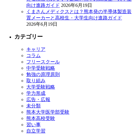
向け進路ガイド
2026年6月19日
くまさんメディクスとは？熊本発の半導体製造装
置メーカーと高校生・大学生向け進路ガイド
2026年6月19日
カテゴリー
キャリア
コラム
フリースクール
中学受験戦略
勉強の原理原則
取り組み
大学受験戦略
学力形成
広告・広報
未分類
熊本大学医学部受験
熊本高校受験
習い事
自立学習