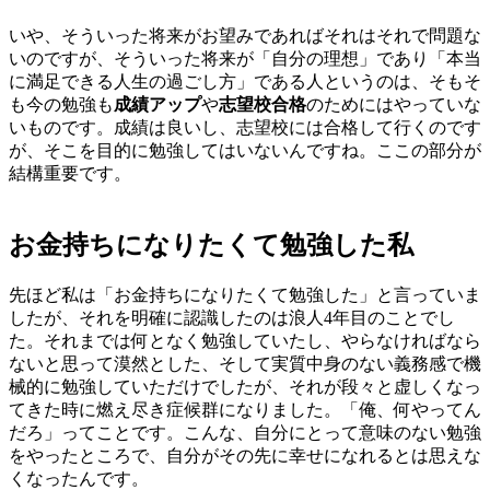
いや、そういった将来がお望みであればそれはそれで問題な
いのですが、そういった将来が「自分の理想」であり「本当
に満足できる人生の過ごし方」である人というのは、そもそ
も今の勉強も
成績アップ
や
志望校合格
のためにはやっていな
いものです。成績は良いし、志望校には合格して行くのです
が、そこを目的に勉強してはいないんですね。ここの部分が
結構重要です。
お金持ちになりたくて勉強した私
先ほど私は「お金持ちになりたくて勉強した」と言っていま
したが、それを明確に認識したのは浪人4年目のことでし
た。それまでは何となく勉強していたし、やらなければなら
ないと思って漠然とした、そして実質中身のない義務感で機
械的に勉強していただけでしたが、それが段々と虚しくなっ
てきた時に燃え尽き症候群になりました。「俺、何やってん
だろ」ってことです。こんな、自分にとって意味のない勉強
をやったところで、自分がその先に幸せになれるとは思えな
くなったんです。