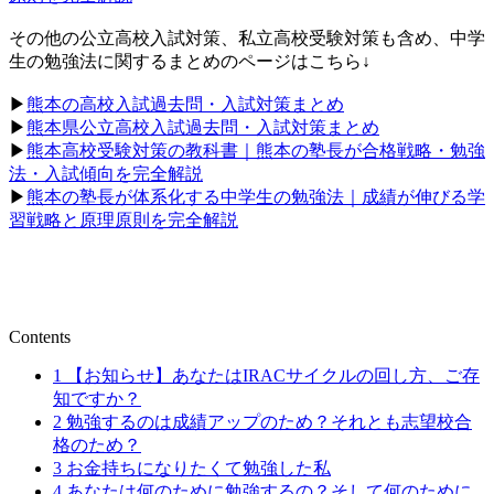
その他の公立高校入試対策、私立高校受験対策も含め、中学
生の勉強法に関するまとめのページはこちら↓
▶︎
熊本の高校入試過去問・入試対策まとめ
▶︎
熊本県公立高校入試過去問・入試対策まとめ
▶︎
熊本高校受験対策の教科書｜熊本の塾長が合格戦略・勉強
法・入試傾向を完全解説
▶︎
熊本の塾長が体系化する中学生の勉強法｜成績が伸びる学
習戦略と原理原則を完全解説
Contents
1
【お知らせ】あなたはIRACサイクルの回し方、ご存
知ですか？
2
勉強するのは成績アップのため？それとも志望校合
格のため？
3
お金持ちになりたくて勉強した私
4
あなたは何のために勉強するの？そして何のために