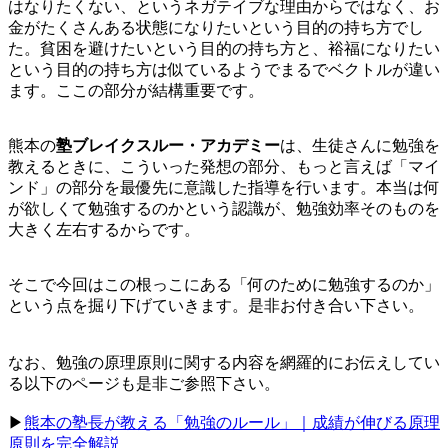
はなりたくない、というネガテイブな理由からではなく、お
金がたくさんある状態になりたいという目的の持ち方でし
た。貧困を避けたいという目的の持ち方と、裕福になりたい
という目的の持ち方は似ているようでまるでベクトルが違い
ます。ここの部分が結構重要です。
熊本の
塾ブレイクスルー・アカデミー
は、生徒さんに勉強を
教えるときに、こういった発想の部分、もっと言えば「マイ
ンド」の部分を最優先に意識した指導を行います。本当は何
が欲しくて勉強するのかという認識が、勉強効率そのものを
大きく左右するからです。
そこで今回はこの根っこにある「何のために勉強するのか」
という点を掘り下げていきます。是非お付き合い下さい。
なお、勉強の原理原則に関する内容を網羅的にお伝えしてい
る以下のページも是非ご参照下さい。
▶︎
熊本の塾長が教える「勉強のルール」｜成績が伸びる原理
原則を完全解説