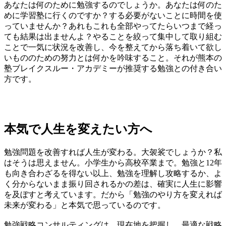
あなたは何のために勉強するのでしょうか。あなたは何のた
めに学習塾に行くのですか？する必要がないことに時間を使
っていませんか？あれもこれも全部やってたらいつまで経っ
ても結果は出ませんよ？やることを絞って集中して取り組む
ことで一気に状況を改善し、今を整えてから落ち着いて欲し
いもののための努力とは何かを吟味すること。それが熊本の
塾ブレイクスルー・アカデミーが推奨する勉強との付き合い
方です。
本気で人生を変えたい方へ
勉強問題を改善すれば人生が変わる。大袈裟でしょうか？私
はそうは思えません。小学生から高校卒業まで。勉強と12年
も向き合わざるを得ない以上、勉強を理解し攻略するか、よ
く分からないまま振り回されるかの差は、確実に人生に影響
を及ぼすと考えています。だから「勉強のやり方を変えれば
未来が変わる」と本気で思っているのです。
勉強戦略コンサルティングは、現在地を把握し、最適な戦略