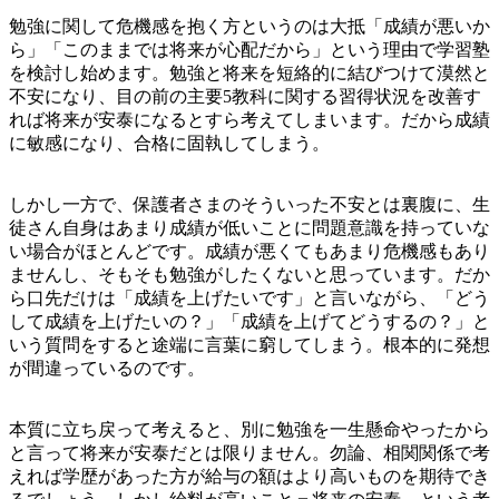
勉強に関して危機感を抱く方というのは大抵「成績が悪いか
ら」「このままでは将来が心配だから」という理由で学習塾
を検討し始めます。勉強と将来を短絡的に結びつけて漠然と
不安になり、目の前の主要5教科に関する習得状況を改善す
れば将来が安泰になるとすら考えてしまいます。だから成績
に敏感になり、合格に固執してしまう。
しかし一方で、保護者さまのそういった不安とは裏腹に、生
徒さん自身はあまり成績が低いことに問題意識を持っていな
い場合がほとんどです。成績が悪くてもあまり危機感もあり
ませんし、そもそも勉強がしたくないと思っています。だか
ら口先だけは「成績を上げたいです」と言いながら、「どう
して成績を上げたいの？」「成績を上げてどうするの？」と
いう質問をすると途端に言葉に窮してしまう。根本的に発想
が間違っているのです。
本質に立ち戻って考えると、別に勉強を一生懸命やったから
と言って将来が安泰だとは限りません。勿論、相関関係で考
えれば学歴があった方が給与の額はより高いものを期待でき