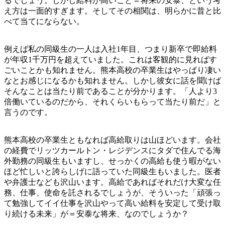
るでしょう。しかし給料が高いこと＝将来の安泰、という考
え方は一面的すぎます。そしてその相関は、明らかに昔と比
べて当てにならない。
例えば私の同級生の一人は入社1年目、つまり新卒で即給料
が年収1千万円を超えていました。これは客観的に見ればす
ごいことかも知れません。熊本高校の卒業生はやっぱり凄い
なとお感じになるかも知れません。しかし彼女に話を聞けば
そんなことは当たり前であることが分かります。「人より3
倍働いているのだから、それくらいもらって当たり前だ」と
言うのです。
熊本高校の卒業生ともなれば高給取りは山ほどいます。会社
の経費でリッツカールトン・レジデンスにタダで住んでる海
外勤務の同級生もいますし、せっかくの高給も使う暇がない
ほど忙しいと誇らしげに語っていた同級生もいました。医者
や弁護士なども沢山います。高給であればそれだけ大変な任
務、仕事、使命を託されるでしょうが、そういった「頑張っ
て勉強してイイ仕事を沢山やって高い給料を安定して受け取
り続ける未来」が＝安泰な将来、なのでしょうか？