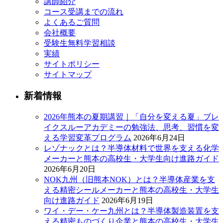
講師紹介
コース受講までの流れ
よくあるご質問
会社概要
受験生無料学習相談
実績
サイトポリシー
サイトマップ
新着情報
2026年熊本の夏期講習｜「自分を変える夏」ブレ
イクスルーアカデミーの勉強法、思考、習慣を変
える学習変革プログラム
2026年6月24日
レゾナックとは？半導体材料で世界を支える化学
メーカーと熊本の高校生・大学生向け進路ガイド
2026年6月20日
NOK九州（旧熊本NOK）とは？半導体産業を支
える精密シールメーカーと熊本の高校生・大学生
向け進路ガイド
2026年6月19日
ワイ・デー・ケー九州とは？半導体製造装置を支
える精密ものづくり企業と熊本の高校生・大学生