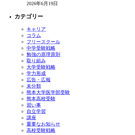
2026年6月19日
カテゴリー
キャリア
コラム
フリースクール
中学受験戦略
勉強の原理原則
取り組み
大学受験戦略
学力形成
広告・広報
未分類
熊本大学医学部受験
熊本高校受験
習い事
自立学習
講座
重要なお知らせ
高校受験戦略