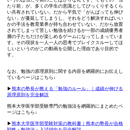
たり前」が、多くの学生の意識としてびっくりするくら
い共有されていない。だから平気で「がんばっても伸び
ない」が蔓延してしまうし、それをどう解決すればいい
かの手法を教育業界が持ち合わせていない、だから放置
されてしまって苦しい勉強を続けるか一部の成績優秀者
層の子たちだけが楽しめるゲームになってしまっていま
す。その現状を一人一人の思考でブレイクスルーしてほ
しいというのがこの動画を公開した理由であり目的で
す。
なお、勉強の原理原則に関する内容を網羅的にお伝えし
ているページはこちら↓
▶︎
熊本の塾長が教える「勉強のルール」｜成績が伸びる
原理原則を完全解説
熊本大学医学部受験専門の勉強法を網羅的にまとめたペ
ージはこちら↓
▶︎
熊本大学医学部受験対策の教科書｜熊本の塾長が合格
戦略・勉強法・入試傾向を完全解説