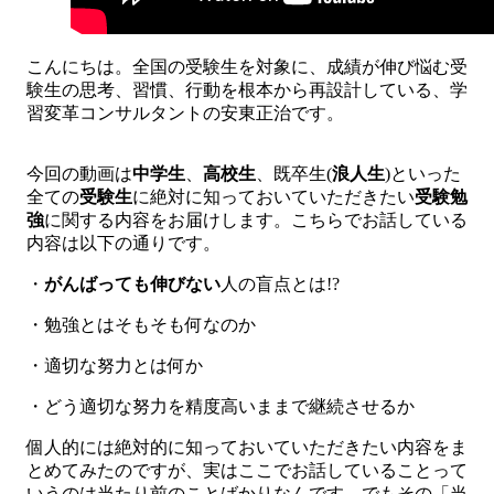
こんにちは。全国の受験生を対象に、成績が伸び悩む受
験生の思考、習慣、行動を根本から再設計している、学
習変革コンサルタントの安東正治です。
今回の動画は
中学生
、
高校生
、既卒生(
浪人生
)といった
全ての
受験生
に絶対に知っておいていただきたい
受験勉
強
に関する内容をお届けします。こちらでお話している
内容は以下の通りです。
・
がんばっても伸びない
人の盲点とは!?
・勉強とはそもそも何なのか
・適切な努力とは何か
・どう適切な努力を精度高いままで継続させるか
個人的には絶対的に知っておいていただきたい内容をま
とめてみたのですが、実はここでお話していることって
いうのは当たり前のことばかりなんです。でもその「当