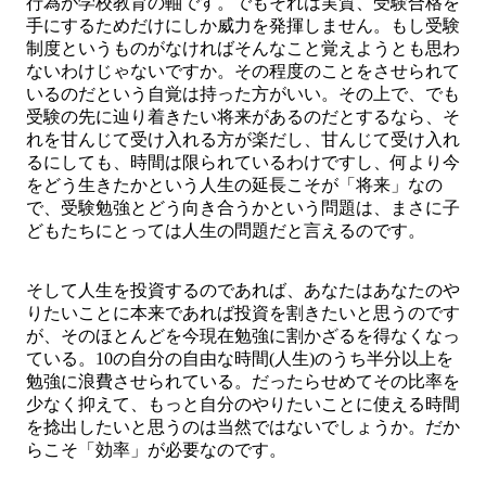
行為が学校教育の軸です。でもそれは実質、受験合格を
手にするためだけにしか威力を発揮しません。もし受験
制度というものがなければそんなこと覚えようとも思わ
ないわけじゃないですか。その程度のことをさせられて
いるのだという自覚は持った方がいい。その上で、でも
受験の先に辿り着きたい将来があるのだとするなら、そ
れを甘んじて受け入れる方が楽だし、甘んじて受け入れ
るにしても、時間は限られているわけですし、何より今
をどう生きたかという人生の延長こそが「将来」なの
で、受験勉強とどう向き合うかという問題は、まさに子
どもたちにとっては人生の問題だと言えるのです。
そして人生を投資するのであれば、あなたはあなたのや
りたいことに本来であれば投資を割きたいと思うのです
が、そのほとんどを今現在勉強に割かざるを得なくなっ
ている。10の自分の自由な時間(人生)のうち半分以上を
勉強に浪費させられている。だったらせめてその比率を
少なく抑えて、もっと自分のやりたいことに使える時間
を捻出したいと思うのは当然ではないでしょうか。だか
らこそ「効率」が必要なのです。