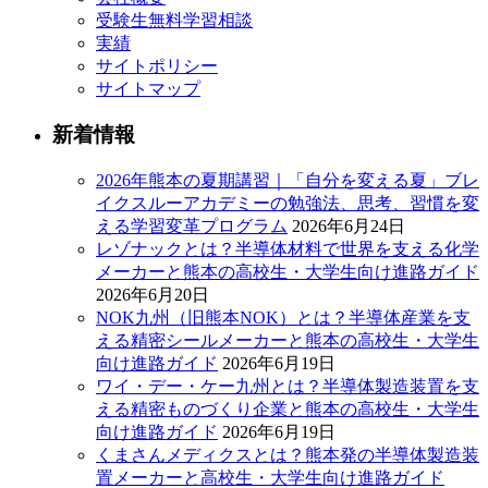
受験生無料学習相談
実績
サイトポリシー
サイトマップ
新着情報
2026年熊本の夏期講習｜「自分を変える夏」ブレ
イクスルーアカデミーの勉強法、思考、習慣を変
える学習変革プログラム
2026年6月24日
レゾナックとは？半導体材料で世界を支える化学
メーカーと熊本の高校生・大学生向け進路ガイド
2026年6月20日
NOK九州（旧熊本NOK）とは？半導体産業を支
える精密シールメーカーと熊本の高校生・大学生
向け進路ガイド
2026年6月19日
ワイ・デー・ケー九州とは？半導体製造装置を支
える精密ものづくり企業と熊本の高校生・大学生
向け進路ガイド
2026年6月19日
くまさんメディクスとは？熊本発の半導体製造装
置メーカーと高校生・大学生向け進路ガイド