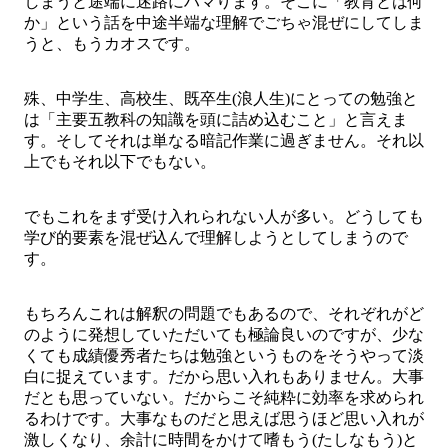
しまうと途端に迷路にハマります。そこに「教育とは何
か」という話を中途半端な理解でごちゃ混ぜにしてしま
うと、もうカオスです。
殊、中学生、高校生、既卒生(浪人生)にとっての勉強と
は「主要五教科の知識を頭に詰め込むこと」と言えま
す。そしてそれは単なる暗記作業に過ぎません。それ以
上でもそれ以下でもない。
でもこれをまず受け入れられない人が多い。どうしても
学び的要素を混ぜ込んで理解しようとしてしまうので
す。
もちろんこれは解釈の問題でもあるので、それぞれがど
のように発想していただいても極論良いのですが、少な
くても成績優秀者たちは勉強というものをそうやって淡
白に捉えています。だから思い入れもありません。大事
だとも思っていない。だからこそ純粋に効率を求められ
るわけです。大事なものだと思えば思うほど思い入れが
激しくなり、余計に時間をかけて嗜もう(たしなもう)と