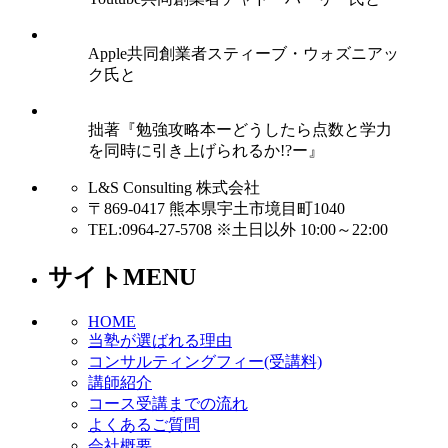
Apple共同創業者スティーブ・ウォズニアッ
ク氏と
拙著『勉強攻略本ーどうしたら点数と学力
を同時に引き上げられるか!?ー』
L&S Consulting 株式会社
〒869-0417 熊本県宇土市境目町1040
TEL:0964-27-5708 ※土日以外 10:00～22:00
サイトMENU
HOME
当塾が選ばれる理由
コンサルティングフィー(受講料)
講師紹介
コース受講までの流れ
よくあるご質問
会社概要