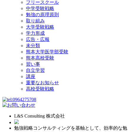
フリースクール
中学受験戦略
勉強の原理原則
取り組み
大学受験戦略
学力形成
広告・広報
未分類
熊本大学医学部受験
熊本高校受験
習い事
自立学習
講座
重要なお知らせ
高校受験戦略
L&S Consulting 株式会社
勉強戦略コンサルティングを基軸として、効率的な勉