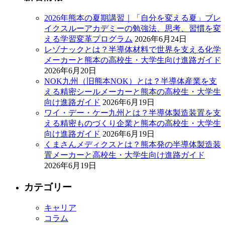
2026年熊本の夏期講習｜「自分を変える夏」ブレ
イクスルーアカデミーの勉強法、思考、習慣を変
える学習変革プログラム
2026年6月24日
レゾナックとは？半導体材料で世界を支える化学
メーカーと熊本の高校生・大学生向け進路ガイド
2026年6月20日
NOK九州（旧熊本NOK）とは？半導体産業を支
える精密シールメーカーと熊本の高校生・大学生
向け進路ガイド
2026年6月19日
ワイ・デー・ケー九州とは？半導体製造装置を支
える精密ものづくり企業と熊本の高校生・大学生
向け進路ガイド
2026年6月19日
くまさんメディクスとは？熊本発の半導体製造装
置メーカーと高校生・大学生向け進路ガイド
2026年6月19日
カテゴリー
キャリア
コラム