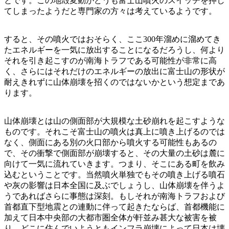
とです。この地殻変動がどうも富士山噴火のスイッチを押し
てしまったようだと専門家の方々は考えているようです。
すると、その噴火ではおそらく、ここ300年溜めに溜めてき
たエネルギーを一気に放出することになるだろうし、何より
それを引き起こすのが南海トラフである可能性が非常に高
く、さらにはそれだけのエネルギーの放出に富士山の形状が
耐えきれずに山体崩壊を招くのではないかという想定まであ
ります。
山体崩壊とは山の側面部が大規模な土砂崩れを起こすような
ものです。それこそ富士山の噴火は真上に噴き上げるのでは
なく、側面にある別の火口部から噴火する可能性もあるの
で、その衝撃で側面部が崩壊すると、その大量の土砂は麓に
向けて一気に流れていきます。つまり、そこにある町を飲み
込むということです。当然噴火単独でもその噴き上げる噴石
や灰の影響は日本全国に及ぶでしょうし、山体崩壊を伴うよ
うであればさらに事態は深刻。もしそれが南海トラフおよび
首都直下型地震との連動に伴って起きたならば、首都機能に
加えて日本中央部の大都市圏全体が軒並み甚大な被害を被
り、どこに住んでいようともインフラ崩壊によって日本は壊