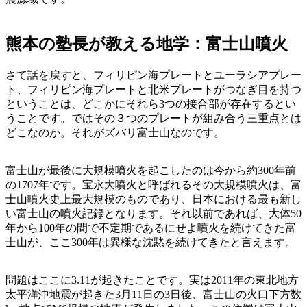
熊本の塾長が教える地学：富士山噴火
さて話を戻すと、フィリピン海プレートとユーラシアプレー
ト、フィリピン海プレートと北米プレートがつなぎ目を持つ
ということは、どこかにそれら3つの接合部が存在するとい
うことです。ではその３つのプレートが組み合う三重点とは
どこなのか。それがズバリ富士山なのです。
富士山が最後に大規模噴火を起こしたのは今から約300年前
の1707年です。宝永大噴火と呼ばれるその大規模噴火は、富
士山噴火史上最大規模のものであり、日本における最も新し
い富士山の噴火記録となります。それ以前であれば、大体50
年から100年の間で不定期であるにせよ噴火を続けてきた富
士山が、ここ300年は異様な沈黙を続けてきたと言えます。
問題はここに3.11が起きたことです。実は2011年の東北地方
太平洋沖地震が起きた3月11日の3日後、富士山の火口下方数