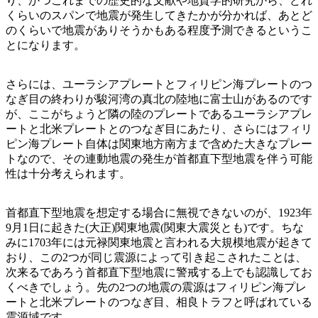
り、かつこれまでの歴史的な文献や地質学的研究から、どれ
くらいのスパンで地震が発生してきたかが分かれば、あとど
のくらいで地震がありそうかもある程度予測できるというこ
とになります。
さらには、ユーラシアプレートとフィリピン海プレートのつ
なぎ目の終わりが駿河湾の真北の陸地に富士山があるのです
が、ここがちょうど隣の陸のプレートであるユーラシアプレ
ートと北米プレートとのつなぎ目にあたり、さらにはフィリ
ピン海プレート自体は関東地方南方まで含めた大きなプレー
トなので、その連動地震の発生が首都直下型地震を伴う可能
性は十分考えられます。
首都直下型地震を想定する場合に無視できないのが、1923年
9月1日に起きた(大正)関東地震(関東大震災とも)です。ちな
みに1703年には元禄関東地震と言われる大規模地震が起きて
おり、この2つが同じ震源によって引き起こされたことは、
次来るであろう首都直下型地震に警戒する上でも認識してお
くべきでしょう。先の2つの地震の震源はフィリピン海プレ
ートと北米プレートのつなぎ目、相良トラフと呼ばれている
震源域です。