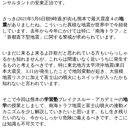
ンサルタントの安東正治です。
さっき(2021年5月6日朝9時過ぎ頃)も熊本で最大震度４の
地
震
がありましたね。こういった異様な地震が世界中で今頻発
しています。去年から今年にかけては特に「南海トラフ」と
「首都直下型地震」に関する警戒が求められています。
いまだに来るよ来るよ詐欺だと思われている方もいらっしゃ
るかも知れませんが、これらは間違いなく近いうちに発生す
るものと考えるべきです。特に東北地方太平洋沖地震(東日
本大震災、3.11)が発生したことで地殻変動が起き、大規模
地震リスクに加えて富士山の噴火にもスイッチが入ったかも
知れないと言われています。
そこで今回は熊本の
学習塾
ブレイクスルー・アカデミーの
地
学
の授業としまして、南海トラフ地震と富士山噴火の連動メ
カニズムを少し解説していきたいと思います。もし生き残り
たいのなら、今からしっかり危険に備えるべきです。そこに
は知識も不可欠です。