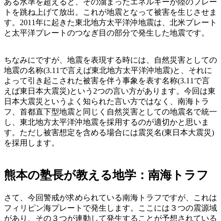
ある水準を超えると、その溜まったエネルギーが陸のプレー
トを跳ね上げて放出。これが地震となって被害を生じさせま
す。2011年に起きた東北地方太平洋沖地震は、北米プレート
と太平洋プレートのつなぎ目の部分で発生した地震です。
ちなみにですが、地震を表現する時には、自然災害としての
地震の名称(3.11で言えば東北地方太平洋沖地震)と、それに
よって引き起こされた被害を伴う事象を表す名称(3.11で言
えば東日本大震災)という2つの言い方があります。今回は東
日本大震災というよく知られた言い方ではなく、南海トラ
フ、首都直下型地震と同じく自然災害としての地震名で統一
し、東北地方太平洋沖地震を採用するのが適切かと思いま
す。ただし被害想定を含める場合には震災名(東日本大震災)
を採用します。
熊本の塾長が教える地学：南海トラフ
さて、今回警戒が求められている南海トラフですが、これは
フィリピン海プレートで発生します。ここには３つの震源域
があり、その３つが連動して発生することが予想されている