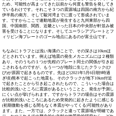
ため、可能性が高まってきた以前から何度も警告を発してき
ているわけです。それこそ３つの震源域は四国の南方から紀
伊半島の南方、そして駿河湾までに渡って形成されていま
す。ですからここで連動地震が発生すると九州東部から四
国、中国南部、関西、近畿といった日本の中央部が軒並み被
害を受けることになります。そしてユーラシアプレートとフ
ィリピン海プレートのゴール地点にあるのが富士山です。
ちなみにトラフとは浅い海溝のことで、その深さは10kmほ
どとされています。例えば地震の発生メカニズムには２種類
あり、そのうちの１つが先程のプレート同士の関係が引き起
こされるものですが、もう一つが地殻に生じたクラック(ひ
び)が原因で起きるものです。先ほど(2021年5月6日朝9時過
ぎ頃)熊本で起こった地震も、そのクラックが地下10km付近
で起きたことから引き起こされたもので、こういった場合は
比較的浅いところに震源があるということと、発生が予測し
にくい点が挙げられます。ですからトラフの場合はその震源
が比較的浅いところにあるため突発的に起きたように感じる
(初期微動を感じる間もなく本震がやってくる)可能性があり
ます。また、一方では、クラックと違って震源域が明確であ