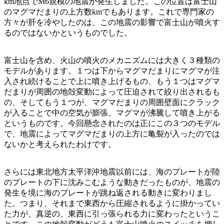
km地点でM6規模の地震が発生しました。この位置は富士山
のマグマだまりの上方数kmでもあります。これで専門家の
方々が肝を冷やしたのは、この地震の影響で富士山が噴火す
るのではないかというものでした。
富士山を含め、火山の噴火のメカニズムには大きく３種類の
モデルがあります。１つは下からマグマだまりにマグマが注
入され続けることで上に噴き上げるもの、もう１つはマグマ
だまりが周囲の地殻変動によって圧迫されて絞り出されるも
の、そしてもう１つが、マグマだまりの周囲壁面にクラック
が入ることで中の空気が膨張、マグマが沸騰して噴き上がる
というものです。今回懸念されたのは正にこの３つのモデル
で、地震によってマグマだまりの上方に亀裂が入ったのでは
ないかと考えられたわけです。
さらには東北地方太平洋沖地震以前には、海のプレートが陸
のプレートの下に沈みこむような動きだったものが、地震の
発生を境に海のプレートが跳ね返される動きに変わりまし
た。つまり、それまで東西から圧縮されるように掛かってい
た力が、真逆の、東西に引っ張られる力に変わったというこ