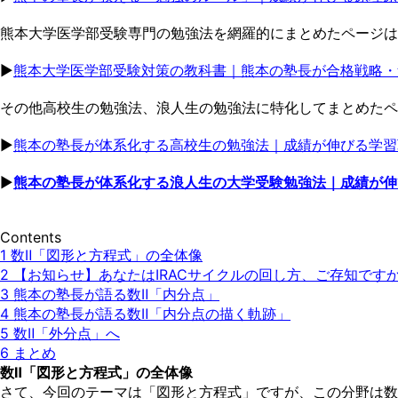
熊本大学医学部受験専門の勉強法を網羅的にまとめたページは
▶︎
熊本大学医学部受験対策の教科書｜熊本の塾長が合格戦略・
その他高校生の勉強法、浪人生の勉強法に特化してまとめたペ
▶︎
熊本の塾長が体系化する高校生の勉強法｜成績が伸びる学習
▶︎
熊本の塾長が体系化する浪人生の大学受験勉強法｜成績が伸
Contents
1
数Ⅱ「図形と方程式」の全体像
2
【お知らせ】あなたはIRACサイクルの回し方、ご存知です
3
熊本の塾長が語る数Ⅱ「内分点」
4
熊本の塾長が語る数Ⅱ「内分点の描く軌跡」
5
数Ⅱ「外分点」へ
6
まとめ
数Ⅱ「図形と方程式」の全体像
さて、今回のテーマは「図形と方程式」ですが、この分野は数