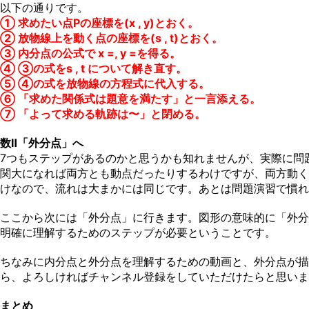
以下の通りです。
① 求めたい点Pの座標を(x , y)とおく。
② 放物線上を動く点の座標を(s , t)とおく。
③ 内分点の公式で x =, y =を得る。
④ ③の式をs , t について解き直す。
⑤ ④の式を放物線の方程式に代入する。
⑥ 「求めた関係式は題意を満たす」と一言添える。
⑦ 「よって求める軌跡は〜」と閉める。
数Ⅱ「外分点」へ
7つもステップがあるのかと思うかも知れませんが、実際に問
関大になれば両方とも動点だったりするわけですが、両方動く
けなので、流れは大まかには同じです。あとは問題演習で慣れ
ここから次には「外分点」に行きます。図形の意味的に「外分
明確に理解するためのステップが必要ということです。
ちなみに内分点と外分点を理解するための動画と、外分点が描く
ら、よろしければチャンネル登録をしていただけたらと思いま
まとめ