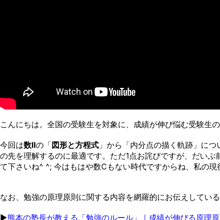
こんにちは。全国の受験生を対象に、成績が伸び悩む受験生の
今回は
数Ⅱ
の「
図形と方程式
」から「内分点の描く軌跡」につ
の先を理解するのに最適です。ただ1点お詫びですが、だいぶ
て下さいね^ ^; 今はもはや数Cもない時代ですからね、私の
なお、勉強の原理原則に関する内容を網羅的にお伝えしている
▶︎
熊本の塾長が教える「勉強のルール」｜成績が伸びる原理原