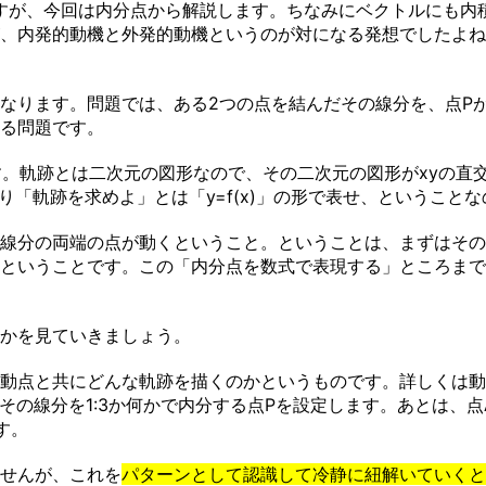
すが、今回は内分点から解説します。ちなみにベクトルにも内
、内発的動機と外発的動機というのが対になる発想でしたよね
なります。問題では、ある2つの点を結んだその線分を、点P
る問題です。
。軌跡とは二次元の図形なので、その二次元の図形がxyの直交
まり「軌跡を求めよ」とは「y=f(x)」の形で表せ、ということ
線分の両端の点が動くということ。ということは、まずはその
ということです。この「内分点を数式で表現する」ところまで
かを見ていきましょう。
動点と共にどんな軌跡を描くのかというものです。詳しくは動
その線分を1:3か何かで内分する点Pを設定します。あとは、
す。
せんが、これを
パターンとして認識して冷静に紐解いていくと