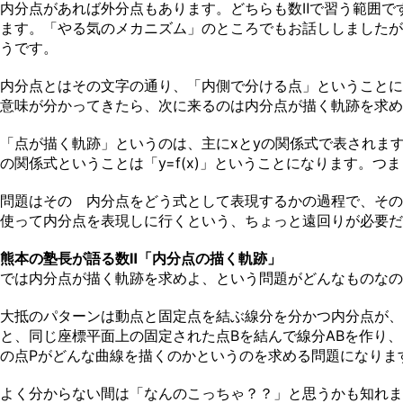
内分点があれば外分点もあります。どちらも数Ⅱで習う範囲で
ます。「やる気のメカニズム」のところでもお話ししましたが
うです。
内分点とはその文字の通り、「内側で分ける点」ということに
意味が分かってきたら、次に来るのは内分点が描く軌跡を求め
「点が描く軌跡」というのは、主にxとyの関係式で表されます
の関係式ということは「y=f(x)」ということになります。つ
問題はその 内分点をどう式として表現するかの過程で、その
使って内分点を表現しに行くという、ちょっと遠回りが必要だ
熊本の塾長が語る数Ⅱ「内分点の描く軌跡」
では内分点が描く軌跡を求めよ、という問題がどんなものなの
大抵のパターンは動点と固定点を結ぶ線分を分かつ内分点が、
と、同じ座標平面上の固定された点Bを結んで線分ABを作り、
の点Pがどんな曲線を描くのかというのを求める問題になりま
よく分からない間は「なんのこっちゃ？？」と思うかも知れま