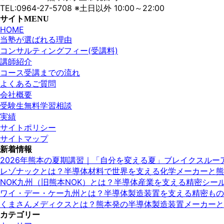
TEL:0964-27-5708 ※土日以外 10:00～22:00
サイトMENU
HOME
当塾が選ばれる理由
コンサルティングフィー(受講料)
講師紹介
コース受講までの流れ
よくあるご質問
会社概要
受験生無料学習相談
実績
サイトポリシー
サイトマップ
新着情報
2026年熊本の夏期講習｜「自分を変える夏」ブレイクスル
レゾナックとは？半導体材料で世界を支える化学メーカーと熊
NOK九州（旧熊本NOK）とは？半導体産業を支える精密シ
ワイ・デー・ケー九州とは？半導体製造装置を支える精密もの
くまさんメディクスとは？熊本発の半導体製造装置メーカーと
カテゴリー