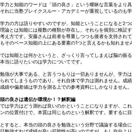
学力と知能のワードは「頭の良さ」という曖昧な言葉をより具
それに当塾ブレイクスルー・アカデミーが重視しているのも学
学力の方は語りやすいのですが、知能ということになると2つ
理論とは知能には複数の種類が存在し、それらを個別に検証す
考え方です。安藤さんは前者を尊重しつつも後者を支持されて
もそのベース知能の上にある要素の1つと言えるかも知れませ
では知能とは何かというと、ざっくり言ってしまえば脳の振る
本当に語りたいのは学力についてです。
勉強が大事である、と言うつもりは一切ありませんが、学力は
られてしまうものであり、それ自体で学力は測れません。成績
成績や偏差値は学力を測る上での参考資料にしかなりません。
頭の良さは遺伝か環境か！？解釈編
では学力はどう測れば良いのかということになりますが、これ
ンの位置付けで、本質は同じものという解釈です。要するに目
とすると、本当の頭の良さを勉強という分野で議論する場合に
日勉強すれば成績が良い可能性が高いのですが、もし自分より