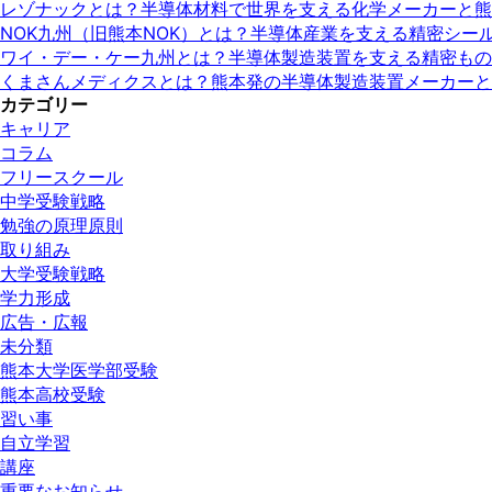
レゾナックとは？半導体材料で世界を支える化学メーカーと熊
NOK九州（旧熊本NOK）とは？半導体産業を支える精密シ
ワイ・デー・ケー九州とは？半導体製造装置を支える精密もの
くまさんメディクスとは？熊本発の半導体製造装置メーカーと
カテゴリー
キャリア
コラム
フリースクール
中学受験戦略
勉強の原理原則
取り組み
大学受験戦略
学力形成
広告・広報
未分類
熊本大学医学部受験
熊本高校受験
習い事
自立学習
講座
重要なお知らせ