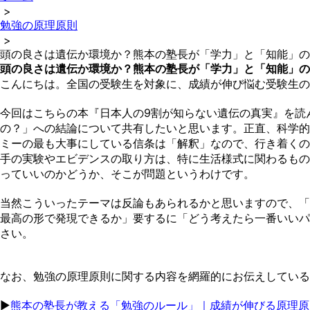
>
勉強の原理原則
>
頭の良さは遺伝か環境か？熊本の塾長が「学力」と「知能」の
頭の良さは遺伝か環境か？熊本の塾長が「学力」と「知能」の
こんにちは。全国の受験生を対象に、成績が伸び悩む受験生の
今回はこちらの本『日本人の9割が知らない遺伝の真実』を読
の？」への結論について共有したいと思います。正直、科学的
ミーの最も大事にしている信条は「解釈」なので、行き着くの
手の実験やエビデンスの取り方は、特に生活様式に関わるもの
っていいのかどうか、そこが問題というわけです。
当然こういったテーマは反論もあられるかと思いますので、「
最高の形で発現できるか」要するに「どう考えたら一番いいパ
さい。
なお、勉強の原理原則に関する内容を網羅的にお伝えしている
▶︎
熊本の塾長が教える「勉強のルール」｜成績が伸びる原理原