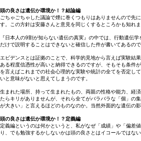
頭の良さは遺伝か環境か！？結論編
ごちゃごちゃした議論で煙に巻くつもりはありませんので先に結
す。この方針は安藤さんと意見を同じくするところかも知れま
『日本人の9割が知らない遺伝の真実』の中では、行動遺伝学
だけで説明することはできないと確信した件が書いてあるので
エビデンスとは証拠のことで、科学的見地から言えば実験結果
ある程度信憑性が高いと納得できるのですが、そもそも条件が
を言えばこれまでの社会心理的な実験や統計の全てを否定して
いと意味がないと思えてしまうのです。
生まれた場所、持って生まれたもの、両親の性格や能力、経済
たらキリがありませんが、それら全てがバラバラな「個」の集
が大きい」と言えるほどのものなのか。当然外面的な遺伝の影
頭の良さは遺伝か環境か！？定義編
定義編というのは何かというと、私がなぜ「成績」や「偏差値
り、でも勉強するかしないかは頭の良さとはイコールではない