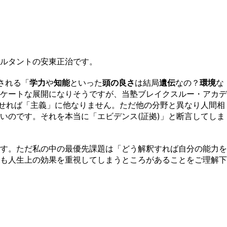
ルタントの安東正治です。
される「
学力
や
知能
といった
頭の良さ
は結局
遺伝
なの？
環境
な
ケートな展開になりそうですが、当塾ブレイクスルー・アカデ
わせれば「主義」に他なりません。ただ他の分野と異なり人間相
いのです。それを本当に「エビデンス(証拠)」と断言してしま
す。ただ私の中の最優先課題は「どう解釈すれば自分の能力を
も人生上の効果を重視してしまうところがあることをご理解下