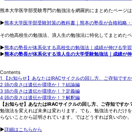
熊本大学医学部受験専門の勉強法を網羅的にまとめたページは
▶︎
熊本大学医学部受験対策の教科書｜熊本の塾長が合格戦略・
その他高校生の勉強法、浪人生の勉強法に特化してまとめたペ
▶︎
熊本の塾長が体系化する高校生の勉強法｜成績が伸びる学習
▶︎
熊本の塾長が体系化する浪人生の大学受験勉強法｜成績が伸
Contents
1
【お知らせ】あなたはIRACサイクルの回し方、ご存知です
2
頭の良さは遺伝か環境か！？結論編
3
頭の良さは遺伝か環境か！？定義編
4
頭の良さは遺伝か環境か！？解釈編
【お知らせ】あなたはIRACサイクルの回し方、ご存知ですか
勉強法を変えれば未来は変わります。でも、勉強法それだけを
らないことから証明されています。ではどうすれば良いのか。
▶︎
詳細はこちらから