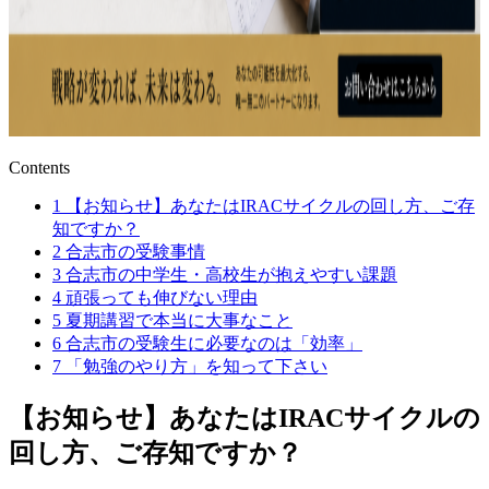
Contents
1
【お知らせ】あなたはIRACサイクルの回し方、ご存
知ですか？
2
合志市の受験事情
3
合志市の中学生・高校生が抱えやすい課題
4
頑張っても伸びない理由
5
夏期講習で本当に大事なこと
6
合志市の受験生に必要なのは「効率」
7
「勉強のやり方」を知って下さい
【お知らせ】あなたはIRACサイクルの
回し方、ご存知ですか？