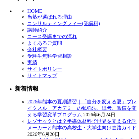
HOME
当塾が選ばれる理由
コンサルティングフィー(受講料)
講師紹介
コース受講までの流れ
よくあるご質問
会社概要
受験生無料学習相談
実績
サイトポリシー
サイトマップ
新着情報
2026年熊本の夏期講習｜「自分を変える夏」ブレ
イクスルーアカデミーの勉強法、思考、習慣を変
える学習変革プログラム
2026年6月24日
レゾナックとは？半導体材料で世界を支える化学
メーカーと熊本の高校生・大学生向け進路ガイド
2026年6月20日