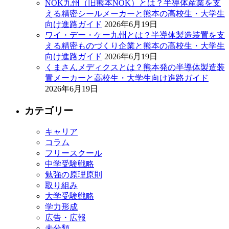
NOK九州（旧熊本NOK）とは？半導体産業を支
える精密シールメーカーと熊本の高校生・大学生
向け進路ガイド
2026年6月19日
ワイ・デー・ケー九州とは？半導体製造装置を支
える精密ものづくり企業と熊本の高校生・大学生
向け進路ガイド
2026年6月19日
くまさんメディクスとは？熊本発の半導体製造装
置メーカーと高校生・大学生向け進路ガイド
2026年6月19日
カテゴリー
キャリア
コラム
フリースクール
中学受験戦略
勉強の原理原則
取り組み
大学受験戦略
学力形成
広告・広報
未分類