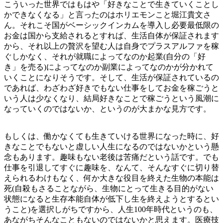
こういった世界ではもはや「好きなことで生きていくことし
かできなくなる」と言ったのはホリエモンこと堀江貴文さ
ん。それこそ国がベーシックインカムを導入し必要最低限の
お金は国から支給されるとすれば、生活自体が保証されます
から、それ以上の贅沢を望む人は自身でプラスアルファを稼
ぐしかなく、それが就職によってなのか起業(自分の「好
き」を売る)によってなのか副業によってなのかが分かれて
いくことになりそうです。そして、生活が保証されているの
であれば、わざわざ好きでもない仕事をしてお金を稼ごうと
いう人は少なくなり、結局好きなことで稼ごうという風潮に
なっていくのではないか、というのが大まかな見方です。
もしくは、働かなくても生きていける世界になった時に、好
きなことでもないと虚しい人生になるのではないかという懸
念もあります。趣味もない老後は苦痛だという話です。でも
仕事を引退してすぐに趣味を、なんて、そんなすぐに切り替
えられるわけもなく、何か大きな役目を終えた生物の本能は
死(自殺もさることながら、生物にとって生きる目的がない
状態になると生存本能自体が低下し生を終えようとするとい
うこと)を選択しがちですから、人生100年時代というのも、
あながちそんなこともないのではないかと思えます。医療技