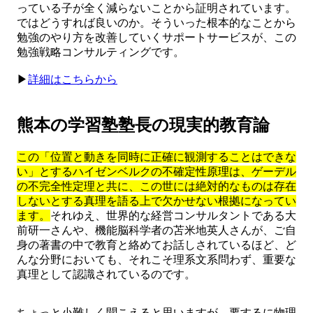
っている子が全く減らないことから証明されています。
ではどうすれば良いのか。そういった根本的なことから
勉強のやり方を改善していくサポートサービスが、この
勉強戦略コンサルティングです。
▶︎
詳細はこちらから
熊本の学習塾塾長の現実的教育論
この「位置と動きを同時に正確に観測することはできな
い」とするハイゼンベルクの不確定性原理は、ゲーデル
の不完全性定理と共に、この世には絶対的なものは存在
しないとする真理を語る上で欠かせない根拠になってい
ます。
それゆえ、世界的な経営コンサルタントである大
前研一さんや、機能脳科学者の苫米地英人さんが、ご自
身の著書の中で教育と絡めてお話しされているほど、ど
んな分野においても、それこそ理系文系問わず、重要な
真理として認識されているのです。
ちょっと小難しく聞こえると思いますが、要するに物理