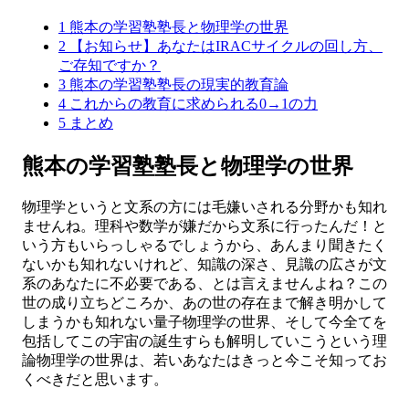
1
熊本の学習塾塾長と物理学の世界
2
【お知らせ】あなたはIRACサイクルの回し方、
ご存知ですか？
3
熊本の学習塾塾長の現実的教育論
4
これからの教育に求められる0→1の力
5
まとめ
熊本の学習塾塾長と物理学の世界
物理学というと文系の方には毛嫌いされる分野かも知れ
ませんね。理科や数学が嫌だから文系に行ったんだ！と
いう方もいらっしゃるでしょうから、あんまり聞きたく
ないかも知れないけれど、知識の深さ、見識の広さが文
系のあなたに不必要である、とは言えませんよね？この
世の成り立ちどころか、あの世の存在まで解き明かして
しまうかも知れない量子物理学の世界、そして今全てを
包括してこの宇宙の誕生すらも解明していこうという理
論物理学の世界は、若いあなたはきっと今こそ知ってお
くべきだと思います。