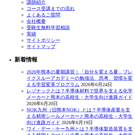
講師紹介
コース受講までの流れ
よくあるご質問
会社概要
受験生無料学習相談
実績
サイトポリシー
サイトマップ
新着情報
2026年熊本の夏期講習｜「自分を変える夏」ブレ
イクスルーアカデミーの勉強法、思考、習慣を変
える学習変革プログラム
2026年6月24日
レゾナックとは？半導体材料で世界を支える化学
メーカーと熊本の高校生・大学生向け進路ガイド
2026年6月20日
NOK九州（旧熊本NOK）とは？半導体産業を支
える精密シールメーカーと熊本の高校生・大学生
向け進路ガイド
2026年6月19日
ワイ・デー・ケー九州とは？半導体製造装置を支