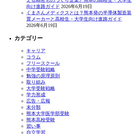
える精密ものづくり企業と熊本の高校生・大学生
向け進路ガイド
2026年6月19日
くまさんメディクスとは？熊本発の半導体製造装
置メーカーと高校生・大学生向け進路ガイド
2026年6月19日
カテゴリー
キャリア
コラム
フリースクール
中学受験戦略
勉強の原理原則
取り組み
大学受験戦略
学力形成
広告・広報
未分類
熊本大学医学部受験
熊本高校受験
習い事
自立学習