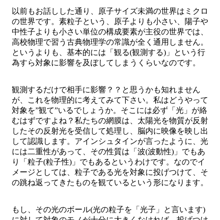
以前もお話しした通り、原子サイズ未満の世界はミクロ
の世界です。素粒子という、原子よりも小さい、陽子や
中性子よりも小さい単位の構成要素が主役の世界では、
高校物理で習う古典物理学の常識が全く通用しません。
というよりも、基本的には「観る(観測する)」という行
為すら対象に影響を及ぼしてしまうくらいなのです。
観測するだけで相手に影響？？と思うかも知れません
が、これを物理的に考えてみて下さい。私はどうやって
対象を”観て”いるでしょうか。そこには必ず「光」が絡
むはずですよね？私たちの網膜は、太陽光を物質が反射
したその反射光を受信して処理し、脳内に映像を映し出
して認識します。アインシュタインが言ったように、光
には二重性があって、その性質は「波(波動性)」でもあ
り「粒子(粒子性)」でもあるというわけです。なのでイ
メージとしては、粒子である光を対象に投げつけて、そ
の跳ね返ってきたものを観ているという形になります。
もし、その光のボール(光の粒子を「光子」と言います)
に対して対象のモノが十分に大きくなければ、投げつけ