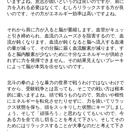
いますよね。意志が固いというのは良いのですが、肩に
力を入れる必要はなくて、むしろリラックスする方が良
いのです。その方がエネルギー効率は高いですよね。
それから肩に力が入ると脳が萎縮します。血管がキュッ
と引き締められ、血流のスムーズさを阻害するので、血
流が鈍くなります。血流が鈍くなると脳へ流入する血液
の量が減って、その分脳に届く血流酸素が減ります。す
ると脳内酸素が少ないために十分なエネルギーが供給さ
れずに力を発揮できません。その結果見えないブレーキ
によって脳が本気を出せないのです。
北斗の拳のような暴力の世界で戦うわけではないわけで
すから、受験戦争とは言っても、そこでの戦い方は根本
的に違いますよね。頭で戦うものなので、気合いや根性
にエネルギーを転化させたりせずに、力を抜いてリラッ
クス状態を保ち、頭をスッキリした状態にキープしまし
ょう。そして「頑張ろう」と思わなくてもいいので、今
ある力を全て出し切ることを考えて下さい。そしてその
ためにはリラックスすることが大事なのだと考えて下さ