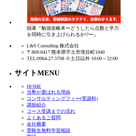
拙著『勉強攻略本ーどうしたら点数と学力
を同時に引き上げられるか!?ー』
L&S Consulting 株式会社
〒869-0417 熊本県宇土市境目町1040
TEL:0964-27-5708 ※土日以外 10:00～22:00
サイトMENU
HOME
当塾が選ばれる理由
コンサルティングフィー(受講料)
講師紹介
コース受講までの流れ
よくあるご質問
会社概要
受験生無料学習相談