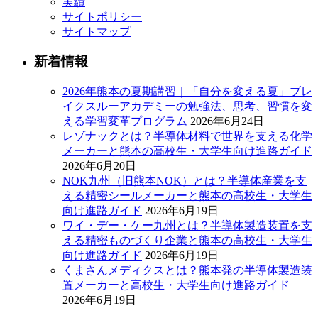
実績
サイトポリシー
サイトマップ
新着情報
2026年熊本の夏期講習｜「自分を変える夏」ブレ
イクスルーアカデミーの勉強法、思考、習慣を変
える学習変革プログラム
2026年6月24日
レゾナックとは？半導体材料で世界を支える化学
メーカーと熊本の高校生・大学生向け進路ガイド
2026年6月20日
NOK九州（旧熊本NOK）とは？半導体産業を支
える精密シールメーカーと熊本の高校生・大学生
向け進路ガイド
2026年6月19日
ワイ・デー・ケー九州とは？半導体製造装置を支
える精密ものづくり企業と熊本の高校生・大学生
向け進路ガイド
2026年6月19日
くまさんメディクスとは？熊本発の半導体製造装
置メーカーと高校生・大学生向け進路ガイド
2026年6月19日