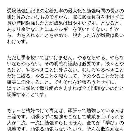
受験勉強は記憶の定着効率の最大化と勉強時間の長さの
掛け算みたいなものですから、脳に変な負荷を掛けずに
長い時間勉強した方が成果は出やすいです。となると、
あまり余計なことにエネルギーを使いたくない。だか
ら、力を入れることをやめて、脱力した方が燃費は良い
わけです。
ただし手を抜いてはいけません。やるならやる、やらな
いならやらない。その明確な認識は必要です。淡々とや
るけど、やるべきことは外さない。むしろやるべきこと
だけに絞る。やることを減らして、そのやることだけは
確実に消化すること。でもそれを頑張ろうとせずに、
淡々と自然体で取り組めさえすれば全く問題ないのだと
認識することです。
ちょっと格好つけて言えば、頑張って勉強している人は
三流です。頑張らずに勉強をこなして成績を上げられる
人が二流。一流は勉強すらしません。全てが「学び」の
境地です。頑張る頑張らないという、そんな低次元なも