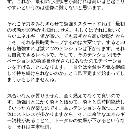
ず。これが、最初の心理状態が高ければ高いほど起こり
やすいというのは想像に難くないと思います。
それこそ力をみなぎらせて勉強をスタートすれば、最初
の状態が100%かも知れません。もしくはそれに近いく
らいエネルギー値が高い。でも最初から高い状態だから
こそ、それを長時間キープするのは大変です。すると30
分も勉強すれば激アツのテンションは下がります。それ
も自覚できるレベルで。そして、そのテンション(モチ
ベーション)の急落自体がさらにあなたのモチベーショ
ンを下げることになります。「自分は全然やる気を継続
して持ち続けられないのか」と自己否定まで始まってし
まうかもしれませんね。
気合いなんか要りません。全く燃えてなくて良いので
す。勉強はとにかく淡々と始めて、淡々と長時間継続し
ていった方が楽なのです。高いテンションを保つこと自
体にストレスが掛かりますから、そこに余計なエネルギ
ー消耗があることで、トータルの効率が下がるというな
ら、それは本末転倒。