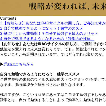
Contents
1
【お知らせ】あなたはIRACサイクルの回し方、ご存知です
2
自分で勉強できるようになろう！独学のススメ
3
塾に行くから非効率！？自分で勉強する最大のメリット
4
自分で勉強できるようになるための「独学の心技体」
【お知らせ】あなたはIRACサイクルの回し方、ご存知ですか
勉強法を変えれば未来は変わります。でも、勉強法それだけを
らないことから証明されています。ではどうすれば良いのか。
▶︎
詳細はこちらから
自分で勉強できるようになろう！独学のススメ
全世界規模の未知のウィルス感染拡大(パンデミック)を受け
なまま、勉強環境から締め出された形となります。
残念ですが、こういう状況にあってはご自身で勉強するしかあ
独学とは、自分で勉強することによって効率的に勉強を終わら