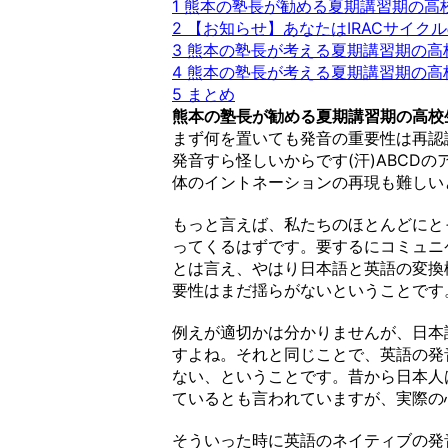
1
熊本の塾長が勧める夏期講習期の高
2
【お知らせ】あなたはIRACサイク
3
熊本の塾長が考える夏期講習期の高
4
熊本の塾長が考える夏期講習期の高
5
まとめ
熊本の塾長が勧める夏期講習期の高校
まず何を置いても発音の重要性は再認
発音すら怪しいからです(汗)ABCD
体のイントネーションの再現も難しい
もっと言えば、私たちのほとんどにとって、英語は
ってくるはずです。要するにコミュニ
とは言え、やはり日本語と英語の変換
要性はまだ揺らがないということです
例えが適切かは分かりませんが、日本
すよね。それと同じことで、英語の発
ない、ということです。昔から日本人
ているとも言われていますが、実際の
そういった時に英語のネイティブの発