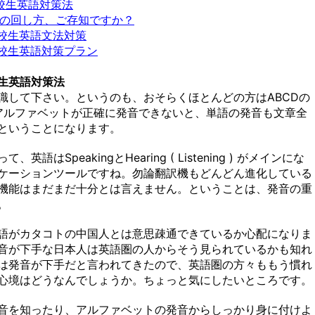
校生英語対策法
ルの回し方、ご存知ですか？
校生英語文法対策
校生英語対策プラン
生英語対策法
識して下さい。というのも、おそらくほとんどの方はABCDの
のアルファベットが正確に発音できないと、単語の発音も文章全
ということになります。
SpeakingとHearing ( Listening ) がメインにな
ケーションツールですね。勿論翻訳機もどんどん進化している
機能はまだまだ十分とは言えません。ということは、発音の重
。
語がカタコトの中国人とは意思疎通できているか心配になりま
音が下手な日本人は英語圏の人からそう見られているかも知れ
は発音が下手だと言われてきたので、英語圏の方々ももう慣れ
心境はどうなんでしょうか。ちょっと気にしたいところです。
音を知ったり、アルファベットの発音からしっかり身に付けよ