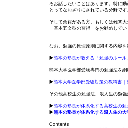
ろお話したいことはあります。特に動
とってなおざりにされている分野です
そして余裕がある方、もしくは難関大
「基本五文型の習得」をお勧めしてい
なお、勉強の原理原則に関する内容を
▶︎
熊本の塾長が教える「勉強のルール
熊本大学医学部受験専門の勉強法を網
▶︎
熊本大学医学部受験対策の教科書｜
その他高校生の勉強法、浪人生の勉強
▶︎
熊本の塾長が体系化する高校生の勉
▶︎
熊本の塾長が体系化する浪人生の大
Contents