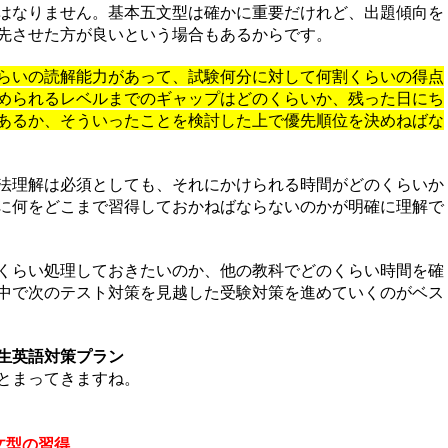
はなりません。基本五文型は確かに重要だけれど、出題傾向を
先させた方が良いという場合もあるからです。
らいの読解能力があって、試験何分に対して何割くらいの得点
められるレベルまでのギャップはどのくらいか、残った日にち
あるか、そういったことを検討した上で優先順位を決めねばな
法理解は必須としても、それにかけられる時間がどのくらいか
に何をどこまで習得しておかねばならないのかが明確に理解で
くらい処理しておきたいのか、他の教科でどのくらい時間を確
中で次のテスト対策を見越した受験対策を進めていくのがベス
生英語対策プラン
とまってきますね。
文型の習得