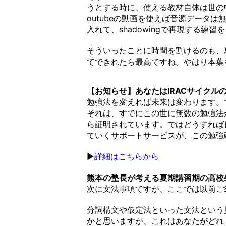
うとする時に、使える教材自体は世の
outubeの動画を使えば音源データ
入れて、shadowingで再現する練
そういったことに時間を割けるのも、
てできれたら最高ですね。やはり本葉
【お知らせ】あなたはIRACサイクル
勉強法を変えれば未来は変わります。
それは、すでにこの世に無数の勉強法
ら証明されています。ではどうすれば
ていくサポートサービスが、この勉強
▶︎
詳細はこちらから
熊本の塾長が考える夏期講習期の高校
次に文法事項ですが、ここでは以前ご
分詞構文や仮定法といった文法という
かと思いますが、これはあなたがどれ