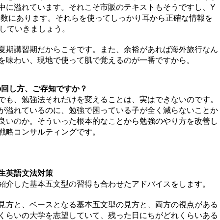
中に溢れています。それこそ市販のテキストもそうですし、Y
は無数にあります。それらを使ってしっかり耳から正確な情報を
習をしていきましょう。
夏期講習期だからこそです。また、余裕があれば海外旅行なん
を味わい、現地で使って肌で覚えるのが一番ですから。
の回し方、ご存知ですか？
でも、勉強法それだけを変えることは、実はできないのです。
が溢れているのに、勉強で困っている子が全く減らないことか
良いのか。そういった根本的なことから勉強のやり方を改善し
戦略コンサルティングです。
生英語文法対策
紹介した基本五文型の習得も合わせたアドバイスをします。
見方と、ベースとなる基本五文型の見方と、両方の視点がある
くらいの大学を志望していて、残った日にちがどれくらいある