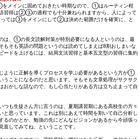
③をメインに固めておきたい時期なので、①はルーティン程
単語習得は②③の過程でも十分兼ねられますから、人によって
とっては③をメインにして②は決めた範囲だけを確実に、と
のは、①の長文読解対策が特別必要になる人というのは、最
そもそも英語の問題というのは読めてしまえば8割おしまいな
ピードを上げるには、結局文法習得と基本五文型の習得に集約
じように正解を導くプロセスを学ぶ必要があるという方が①
いうことになるのだと思います。そもそも文章処理がサクサク
はおかしな話なので、もし心当たりがある方は立ち止まって自
いつも生徒さん方に言うのは、夏期講習期にある高校生の方々
いと思っています。これは別にあえて時間を割いて自己分析し
するのかとか、勉強の先にどんなビジョンがあるから今頑張っ
見直してみてね、ということです。